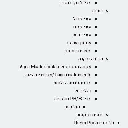
מכלול נקז למגש
שונות
עזרי גידול
עזרי גיזום
עזרי ייבוש
אחסון ושימור
מיצויים שמנים
מדידה ובקרה
אקווה מסטר טולס Aqua Master tools
hanna instruments /מכשירים האנה
מד טמפרטורה ולחות
נוזלי כיול
מדי PH/EC חומציות
מוליכות
זרעים ופקעות
כלי מדידה Therm Pro