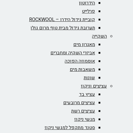
הידרוטון
פרלייט
קוביית גידול הידרו – ROCKWOOL‏
תערובת גידול מבית טוף מרום גולן
השקייה
מאגרון מים
אביזרי השקיה ומחברים
אוסמוזה הפוכה
משאבות מים
שונות
עציצים וניקוז
עציץ בד
עציצים מרובעים
עציצים רשת
מגשי ניקוז
סטנד מתקפל למגשי ניקוז