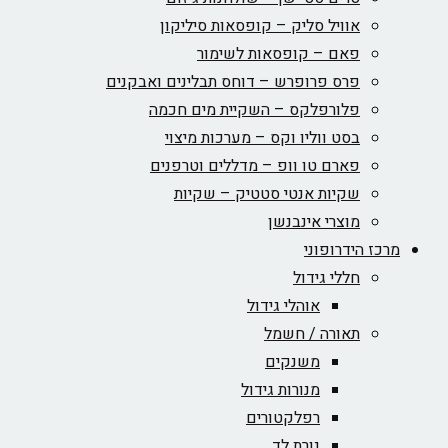
אוויל סליק – קופסאות סיליקון
פאם – קופסאות לשימור
פרס פרופרש – דוחס תבלינים ואבקנים
פלורפלקס – השקיית מים חכמה
בסט ווליו וקס – מערכות מיצוי
פארם טו וופ – מדללים וטרפנים
שקיות אנטי סטטיק – שקיות
מוצרי אינבנשן
מרכז הידרופוני
חללי גידול
אוהלי גידול
תאורה / חשמל
משנקים
מנורות גידול
רפלקטורים
נורת לד