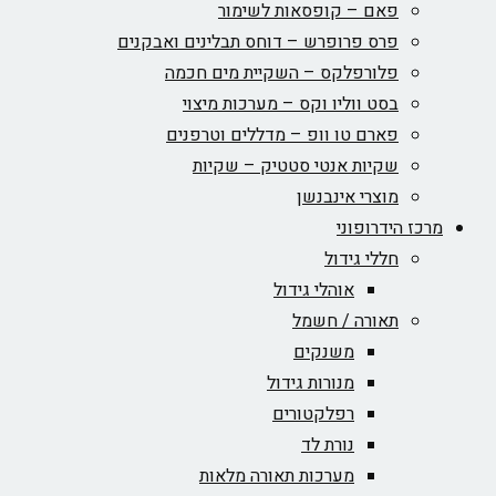
פאם – קופסאות לשימור
פרס פרופרש – דוחס תבלינים ואבקנים
פלורפלקס – השקיית מים חכמה
בסט ווליו וקס – מערכות מיצוי
פארם טו וופ – מדללים וטרפנים
שקיות אנטי סטטיק – שקיות
מוצרי אינבנשן
מרכז הידרופוני
חללי גידול
אוהלי גידול
תאורה / חשמל
משנקים
מנורות גידול
רפלקטורים
נורת לד
מערכות תאורה מלאות