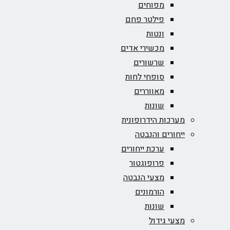
מפוחים
פילטר פחם
ונטות
מכשירי אדים
שרשורים
סופחי לחות
מאווררים
שונות
מערכות הידרופונית
ייחורים והנבטה
ערכת ייחורים
פרופוגטור
מצעי הנבטה
הורמונים
שונות
מצעי גידול