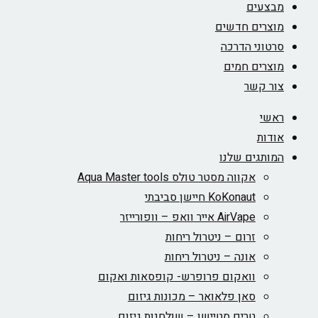
מבצעים
מוצרים חדשים
סרטוני הדרכה
מוצרים חמים
צור קשר
ראשי
אודות
המותגים שלנו
אקווה מסטר טולס Aqua Master tools
KoKonaut חיישן סביבתי
AirVape אייר וואפ – וופורייזר
זרום – ניטרול ריחות
אונה – ניטרול ריחות
וואקום פרופרש- קופסאות ואקום
סאן פלאואר – מכונות גיזום
טרים סטיישן – שולחנות גיזום