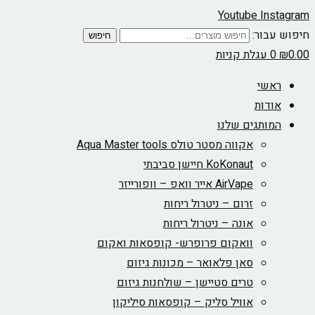
Youtube
Instagram
חיפוש עבור:
חיפוש
0.00
₪
0
עגלת קניות
ראשי
אודות
המותגים שלנו
אקווה מסטר טולס Aqua Master tools
KoKonaut חיישן סביבתי
AirVape אייר וואפ – וופורייזר
זרום – ניטרול ריחות
אונה – ניטרול ריחות
וואקום פרופרש- קופסאות ואקום
סאן פלאואר – מכונות גיזום
טרים סטיישן – שולחנות גיזום
אוויל סליק – קופסאות סיליקון