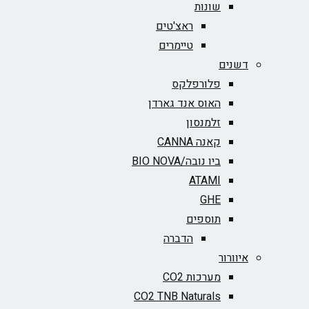
שונות
ראצ'טים
טיימרים
דשנים
פלורפלקס
האוס אנד גארדן
זלמנסון
קאנה CANNA
ביו נובה/BIO NOVA‏
ATAMI
GHE
תוספים
הדברה
איוורור
מערכות CO2
CO2 TNB Naturals