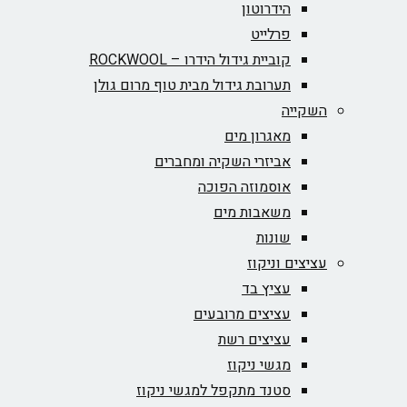
הידרוטון
פרלייט
קוביית גידול הידרו – ROCKWOOL‏
תערובת גידול מבית טוף מרום גולן
השקייה
מאגרון מים
אביזרי השקיה ומחברים
אוסמוזה הפוכה
משאבות מים
שונות
עציצים וניקוז
עציץ בד
עציצים מרובעים
עציצים רשת
מגשי ניקוז
סטנד מתקפל למגשי ניקוז