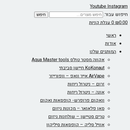
Youtube
Instagram
חיפוש עבור:
חיפוש
0.00
₪
0
עגלת קניות
ראשי
אודות
המותגים שלנו
אקווה מסטר טולס Aqua Master tools
KoKonaut חיישן סביבתי
AirVape אייר וואפ – וופורייזר
זרום – ניטרול ריחות
אונה – ניטרול ריחות
וואקום פרופרש- קופסאות ואקום
סאן פלאואר – מכונות גיזום
טרים סטיישן – שולחנות גיזום
אוויל סליק – קופסאות סיליקון