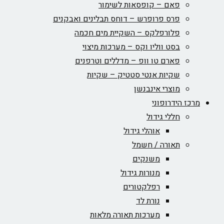
פאם – קופסאות לשימור
פרס פרופרש – דוחס תבלינים ואבקנים
פלורפלקס – השקיית מים חכמה
בסט ווליו וקס – מערכות מיצוי
פארם טו וופ – מדללים וטרפנים
שקיות אנטי סטטיק – שקיות
מוצרי אינבנשן
מרכז הידרופוני
חללי גידול
אוהלי גידול
תאורה / חשמל
משנקים
מנורות גידול
רפלקטורים
נורת לד
מערכות תאורה מלאות