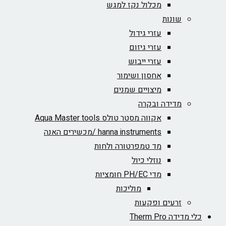
מכלול נקז למגש
שונות
עזרי גידול
עזרי גיזום
עזרי ייבוש
אחסון ושימור
מיצויים שמנים
מדידה ובקרה
אקווה מסטר טולס Aqua Master tools
hanna instruments /מכשירים האנה
מד טמפרטורה ולחות
נוזלי כיול
מדי PH/EC חומציות
מוליכות
זרעים ופקעות
כלי מדידה Therm Pro