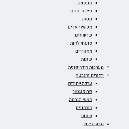
מפוחים
פילטר פחם
ונטות
מכשירי אדים
שרשורים
סופחי לחות
מאווררים
שונות
מערכות הידרופונית
ייחורים והנבטה
ערכת ייחורים
פרופוגטור
מצעי הנבטה
הורמונים
שונות
מצעי גידול