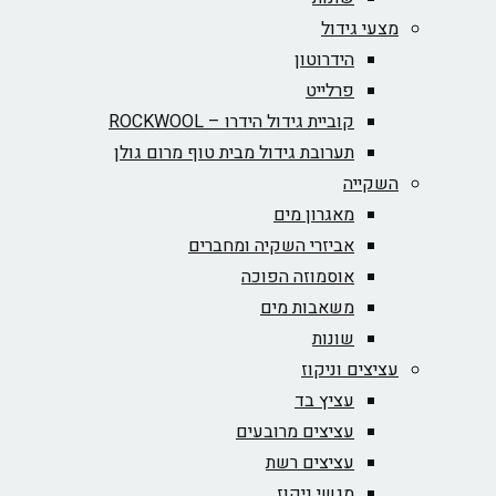
מצעי גידול
הידרוטון
פרלייט
קוביית גידול הידרו – ROCKWOOL‏
תערובת גידול מבית טוף מרום גולן
השקייה
מאגרון מים
אביזרי השקיה ומחברים
אוסמוזה הפוכה
משאבות מים
שונות
עציצים וניקוז
עציץ בד
עציצים מרובעים
עציצים רשת
מגשי ניקוז