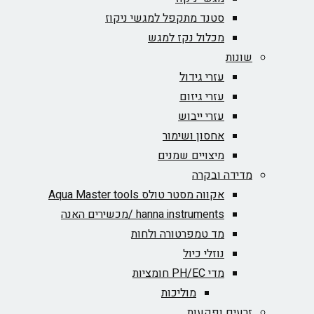
סטנד מתקפל למגשי ניקוז
מכלול נקז למגש
שונות
עזרי גידול
עזרי גיזום
עזרי ייבוש
אחסון ושימור
מיצויים שמנים
מדידה ובקרה
אקווה מסטר טולס Aqua Master tools
hanna instruments /מכשירים האנה
מד טמפרטורה ולחות
נוזלי כיול
מדי PH/EC חומציות
מוליכות
זרעים ופקעות