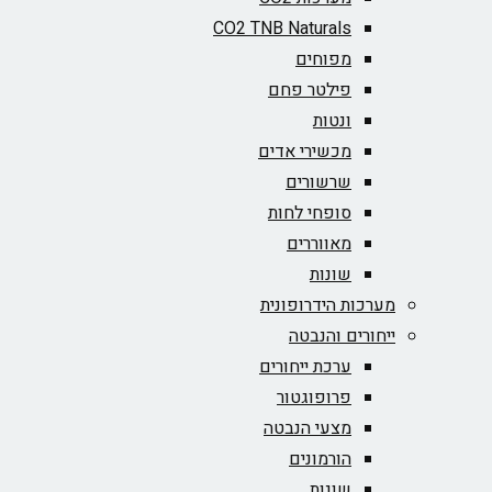
CO2 TNB Naturals
מפוחים
פילטר פחם
ונטות
מכשירי אדים
שרשורים
סופחי לחות
מאווררים
שונות
מערכות הידרופונית
ייחורים והנבטה
ערכת ייחורים
פרופוגטור
מצעי הנבטה
הורמונים
שונות