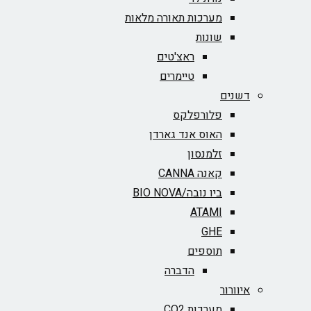
מערכות תאורה מלאות
שונות
ראצ'טים
טיימרים
דשנים
פלורפלקס
האוס אנד גארדן
זלמנסון
קאנה CANNA
ביו נובה/BIO NOVA‏
ATAMI
GHE
תוספים
הדברה
איוורור
מערכות CO2