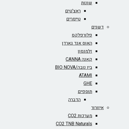
שונות
ראצ'טים
טיימרים
דשנים
פלורפלקס
האוס אנד גארדן
זלמנסון
קאנה CANNA
ביו נובה/BIO NOVA‏
ATAMI
GHE
תוספים
הדברה
איוורור
מערכות CO2
CO2 TNB Naturals