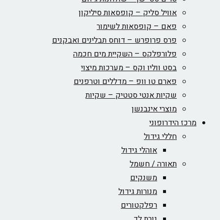
אוויל סליק – קופסאות סיליקון
פאם – קופסאות לשימור
פרס פרופרש – דוחס תבלינים ואבקנים
פלורפלקס – השקיית מים חכמה
בסט ווליו וקס – מערכות מיצוי
פארם טו וופ – מדללים וטרפנים
שקיות אנטי סטטיק – שקיות
מוצרי אינבנשן
מרכז הידרופוני
חללי גידול
אוהלי גידול
תאורה / חשמל
משנקים
מנורות גידול
רפלקטורים
נורת לד