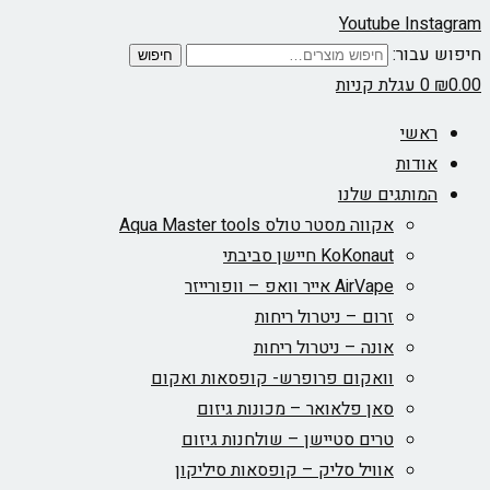
Youtube
Instagram
חיפוש עבור:
חיפוש
0.00
₪
0
עגלת קניות
ראשי
אודות
המותגים שלנו
אקווה מסטר טולס Aqua Master tools
KoKonaut חיישן סביבתי
AirVape אייר וואפ – וופורייזר
זרום – ניטרול ריחות
אונה – ניטרול ריחות
וואקום פרופרש- קופסאות ואקום
סאן פלאואר – מכונות גיזום
טרים סטיישן – שולחנות גיזום
אוויל סליק – קופסאות סיליקון