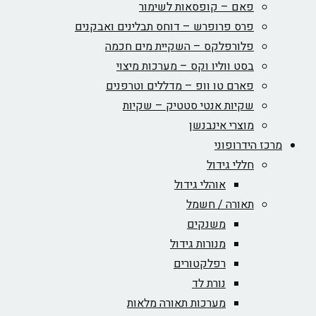
פאם – קופסאות לשימור
פרס פרופרש – דוחס תבלינים ואבקנים
פלורפלקס – השקיית מים חכמה
בסט ווליו וקס – מערכות מיצוי
פארם טו וופ – מדללים וטרפנים
שקיות אנטי סטטיק – שקיות
מוצרי אינבנשן
מרכז הידרופוני
חללי גידול
אוהלי גידול
תאורה / חשמל
משנקים
מנורות גידול
רפלקטורים
נורת לד
מערכות תאורה מלאות