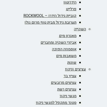
הידרוטון
פרלייט
קוביית גידול הידרו – ROCKWOOL‏
תערובת גידול מבית טוף מרום גולן
השקייה
מאגרון מים
אביזרי השקיה ומחברים
אוסמוזה הפוכה
משאבות מים
שונות
עציצים וניקוז
עציץ בד
עציצים מרובעים
עציצים רשת
מגשי ניקוז
סטנד מתקפל למגשי ניקוז