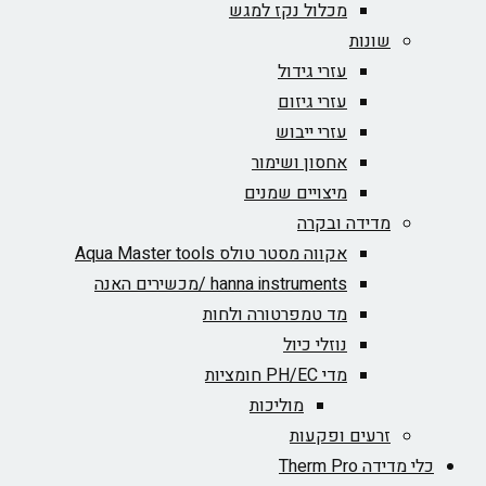
מכלול נקז למגש
שונות
עזרי גידול
עזרי גיזום
עזרי ייבוש
אחסון ושימור
מיצויים שמנים
מדידה ובקרה
אקווה מסטר טולס Aqua Master tools
hanna instruments /מכשירים האנה
מד טמפרטורה ולחות
נוזלי כיול
מדי PH/EC חומציות
מוליכות
זרעים ופקעות
כלי מדידה Therm Pro