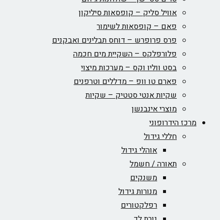
אוויל סליק – קופסאות סיליקון
פאם – קופסאות לשימור
פרס פרופרש – דוחס תבלינים ואבקנים
פלורפלקס – השקיית מים חכמה
בסט ווליו וקס – מערכות מיצוי
פארם טו וופ – מדללים וטרפנים
שקיות אנטי סטטיק – שקיות
מוצרי אינבנשן
מרכז הידרופוני
חללי גידול
אוהלי גידול
תאורה / חשמל
משנקים
מנורות גידול
רפלקטורים
נורת לד