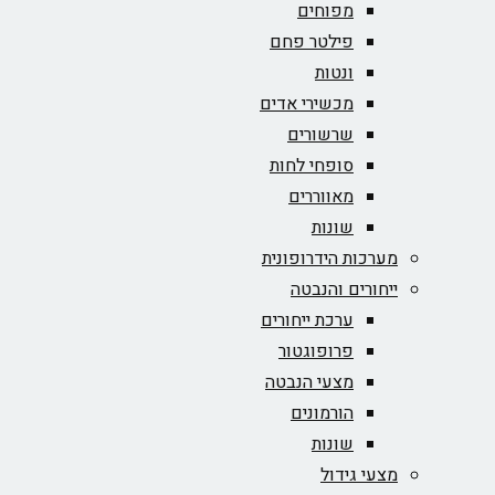
מפוחים
פילטר פחם
ונטות
מכשירי אדים
שרשורים
סופחי לחות
מאווררים
שונות
מערכות הידרופונית
ייחורים והנבטה
ערכת ייחורים
פרופוגטור
מצעי הנבטה
הורמונים
שונות
מצעי גידול