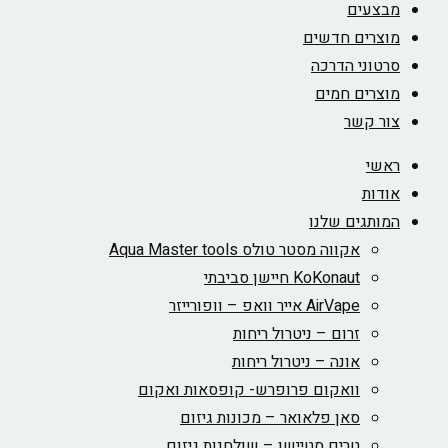
מבצעים
מוצרים חדשים
סרטוני הדרכה
מוצרים חמים
צור קשר
ראשי
אודות
המותגים שלנו
אקווה מסטר טולס Aqua Master tools
KoKonaut חיישן סביבתי
AirVape אייר וואפ – וופורייזר
זרום – ניטרול ריחות
אונה – ניטרול ריחות
וואקום פרופרש- קופסאות ואקום
סאן פלאואר – מכונות גיזום
טרים סטיישן – שולחנות גיזום