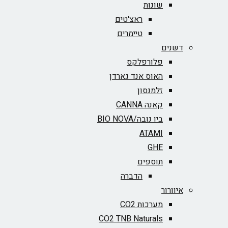
שונות
ראצ'טים
טיימרים
דשנים
פלורפלקס
האוס אנד גארדן
זלמנסון
קאנה CANNA
ביו נובה/BIO NOVA‏
ATAMI
GHE
תוספים
הדברה
איוורור
מערכות CO2
CO2 TNB Naturals