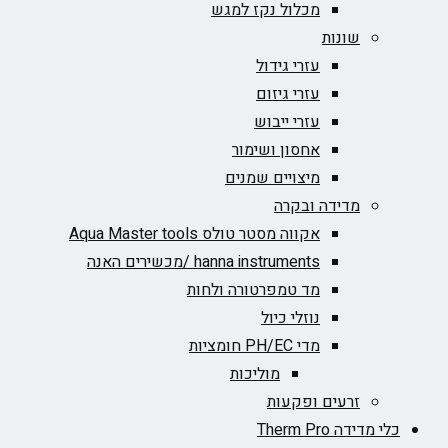
מכלול נקז למגש
שונות
עזרי גידול
עזרי גיזום
עזרי ייבוש
אחסון ושימור
מיצויים שמנים
מדידה ובקרה
אקווה מסטר טולס Aqua Master tools
hanna instruments /מכשירים האנה
מד טמפרטורה ולחות
נוזלי כיול
מדי PH/EC חומציות
מוליכות
זרעים ופקעות
כלי מדידה Therm Pro