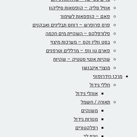
אוויל סליק – קופסאות סיליקון
פאם – קופסאות לשימור
פרס פרופרש – דוחס תבלינים ואבקנים
פלורפלקס – השקיית מים חכמה
בסט ווליו וקס – מערכות מיצוי
פארם טו וופ – מדללים וטרפנים
שקיות אנטי סטטיק – שקיות
מוצרי אינבנשן
מרכז הידרופוני
חללי גידול
אוהלי גידול
תאורה / חשמל
משנקים
מנורות גידול
רפלקטורים
נורת לד