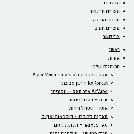
מבצעים
מוצרים חדשים
סרטוני הדרכה
מוצרים חמים
צור קשר
ראשי
אודות
המותגים שלנו
אקווה מסטר טולס Aqua Master tools
KoKonaut חיישן סביבתי
AirVape אייר וואפ – וופורייזר
זרום – ניטרול ריחות
אונה – ניטרול ריחות
וואקום פרופרש- קופסאות ואקום
סאן פלאואר – מכונות גיזום
טרים סטיישן – שולחנות גיזום