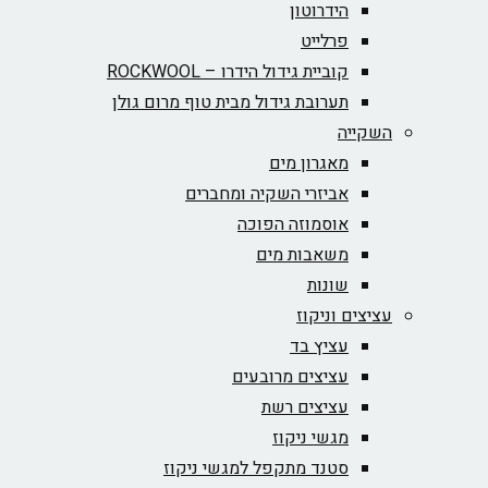
הידרוטון
פרלייט
קוביית גידול הידרו – ROCKWOOL‏
תערובת גידול מבית טוף מרום גולן
השקייה
מאגרון מים
אביזרי השקיה ומחברים
אוסמוזה הפוכה
משאבות מים
שונות
עציצים וניקוז
עציץ בד
עציצים מרובעים
עציצים רשת
מגשי ניקוז
סטנד מתקפל למגשי ניקוז