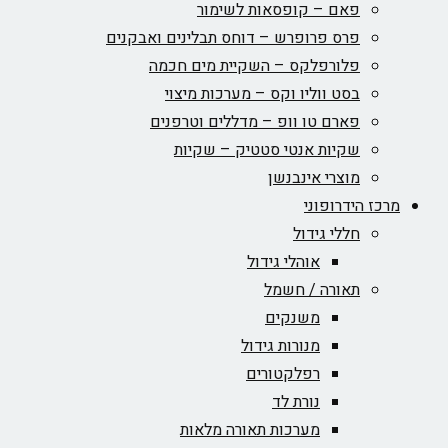
פאם – קופסאות לשימור
פרס פרופרש – דוחס תבלינים ואבקנים
פלורפלקס – השקיית מים חכמה
בסט ווליו וקס – מערכות מיצוי
פארם טו וופ – מדללים וטרפנים
שקיות אנטי סטטיק – שקיות
מוצרי אינבנשן
מרכז הידרופוני
חללי גידול
אוהלי גידול
תאורה / חשמל
משנקים
מנורות גידול
רפלקטורים
נורת לד
מערכות תאורה מלאות