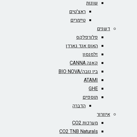
שונות
ראצ'טים
טיימרים
דשנים
פלורפלקס
האוס אנד גארדן
זלמנסון
קאנה CANNA
ביו נובה/BIO NOVA‏
ATAMI
GHE
תוספים
הדברה
איוורור
מערכות CO2
CO2 TNB Naturals