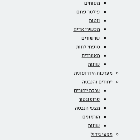
מפוחים
פילטר פחם
ונטות
מכשירי אדים
שרשורים
סופחי לחות
מאווררים
שונות
מערכות הידרופונית
ייחורים והנבטה
ערכת ייחורים
פרופוגטור
מצעי הנבטה
הורמונים
שונות
מצעי גידול