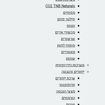
CO2 TNB Naturals
מפוחים
פילטר פחם
ונטות
מכשירי אדים
שרשורים
סופחי לחות
מאווררים
שונות
מערכות הידרופונית
ייחורים והנבטה
ערכת ייחורים
פרופוגטור
מצעי הנבטה
הורמונים
שונות