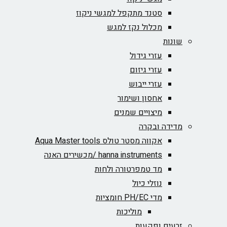
סטנד מתקפל למגשי ניקוז
מכלול נקז למגש
שונות
עזרי גידול
עזרי גיזום
עזרי ייבוש
אחסון ושימור
מיצויים שמנים
מדידה ובקרה
אקווה מסטר טולס Aqua Master tools
hanna instruments /מכשירים האנה
מד טמפרטורה ולחות
נוזלי כיול
מדי PH/EC חומציות
מוליכות
זרעים ופקעות