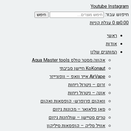
Youtube
Instagram
חיפוש עבור:
חיפוש
0.00
₪
0
עגלת קניות
ראשי
אודות
המותגים שלנו
אקווה מסטר טולס Aqua Master tools
KoKonaut חיישן סביבתי
AirVape אייר וואפ – וופורייזר
זרום – ניטרול ריחות
אונה – ניטרול ריחות
וואקום פרופרש- קופסאות ואקום
סאן פלאואר – מכונות גיזום
טרים סטיישן – שולחנות גיזום
אוויל סליק – קופסאות סיליקון