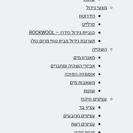
מצעי גידול
הידרוטון
פרלייט
קוביית גידול הידרו – ROCKWOOL‏
תערובת גידול מבית טוף מרום גולן
השקייה
מאגרון מים
אביזרי השקיה ומחברים
אוסמוזה הפוכה
משאבות מים
שונות
עציצים וניקוז
עציץ בד
עציצים מרובעים
עציצים רשת
מגשי ניקוז