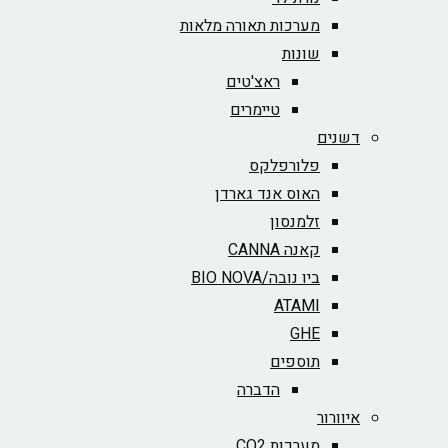
מערכות תאורה מלאות
שונות
ראצ'טים
טיימרים
דשנים
פלורפלקס
האוס אנד גארדן
זלמנסון
קאנה CANNA
ביו נובה/BIO NOVA‏
ATAMI
GHE
תוספים
הדברה
איוורור
מערכות CO2