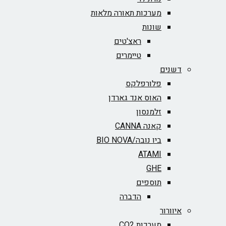
מערכות תאורה מלאות
שונות
ראצ'טים
טיימרים
דשנים
פלורפלקס
האוס אנד גארדן
זלמנסון
קאנה CANNA
ביו נובה/BIO NOVA‏
ATAMI
GHE
תוספים
הדברה
איוורור
מערכות CO2