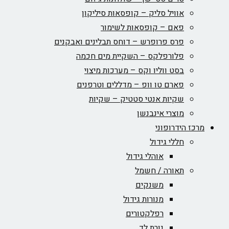
אוויל סליק – קופסאות סיליקון
פאם – קופסאות לשימור
פרס פרופרש – דוחס תבלינים ואבקנים
פלורפלקס – השקיית מים חכמה
בסט ווליו וקס – מערכות מיצוי
פארם טו וופ – מדללים וטרפנים
שקיות אנטי סטטיק – שקיות
מוצרי אינבנשן
מרכז הידרופוני
חללי גידול
אוהלי גידול
תאורה / חשמל
משנקים
מנורות גידול
רפלקטורים
נורת לד