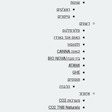
שונות
ראצ'טים
טיימרים
דשנים
פלורפלקס
האוס אנד גארדן
זלמנסון
קאנה CANNA
ביו נובה/BIO NOVA‏
ATAMI
GHE
תוספים
הדברה
איוורור
מערכות CO2
CO2 TNB Naturals