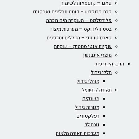
פאם – קופסאות לשימור
פרס פרופרש – דוחס תבלינים ואבקנים
פלורפלקס – השקיית מים חכמה
בסט ווליו וקס – מערכות מיצוי
פארם טו וופ – מדללים וטרפנים
שקיות אנטי סטטיק – שקיות
מוצרי אינבנשן
מרכז הידרופוני
חללי גידול
אוהלי גידול
תאורה / חשמל
משנקים
מנורות גידול
רפלקטורים
נורת לד
מערכות תאורה מלאות