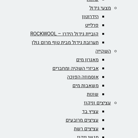
מצעי גידול
הידרוטון
פרלייט
קוביית גידול הידרו – ROCKWOOL‏
תערובת גידול מבית טוף מרום גולן
השקייה
מאגרון מים
אביזרי השקיה ומחברים
אוסמוזה הפוכה
משאבות מים
שונות
עציצים וניקוז
עציץ בד
עציצים מרובעים
עציצים רשת
מגשי ניקוז