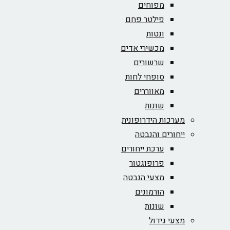
מפוחים
פילטר פחם
ונטות
מכשירי אדים
שרשורים
סופחי לחות
מאווררים
שונות
מערכות הידרופונית
ייחורים והנבטה
ערכת ייחורים
פרופוגטור
מצעי הנבטה
הורמונים
שונות
מצעי גידול