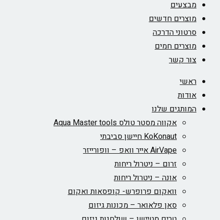
מבצעים
מוצרים חדשים
סרטוני הדרכה
מוצרים חמים
צור קשר
ראשי
אודות
המותגים שלנו
אקווה מסטר טולס Aqua Master tools
KoKonaut חיישן סביבתי
AirVape אייר וואפ – וופורייזר
זרום – ניטרול ריחות
אונה – ניטרול ריחות
וואקום פרופרש- קופסאות ואקום
סאן פלאואר – מכונות גיזום
טרים סטיישן – שולחנות גיזום