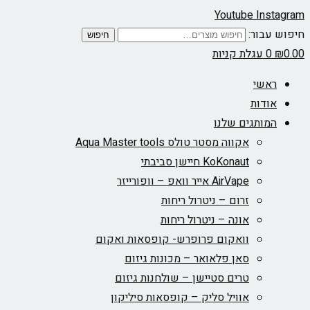
Youtube
Instagram
חיפוש עבור:
חיפוש
0.00
₪
0
עגלת קניות
ראשי
אודות
המותגים שלנו
אקווה מסטר טולס Aqua Master tools
KoKonaut חיישן סביבתי
AirVape אייר וואפ – וופורייזר
זרום – ניטרול ריחות
אונה – ניטרול ריחות
וואקום פרופרש- קופסאות ואקום
סאן פלאואר – מכונות גיזום
טרים סטיישן – שולחנות גיזום
אוויל סליק – קופסאות סיליקון