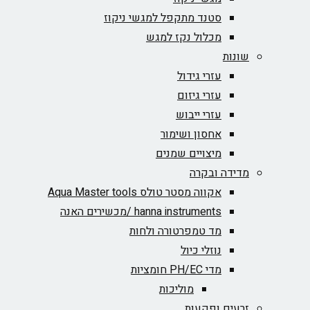
סטנד מתקפל למגשי ניקוז
מכלול נקז למגש
שונות
עזרי גידול
עזרי גיזום
עזרי ייבוש
אחסון ושימור
מיצויים שמנים
מדידה ובקרה
אקווה מסטר טולס Aqua Master tools
hanna instruments /מכשירים האנה
מד טמפרטורה ולחות
נוזלי כיול
מדי PH/EC חומציות
מוליכות
זרעים ופקעות