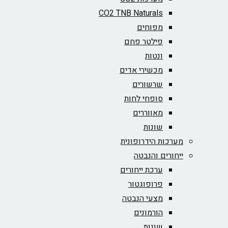
CO2 TNB Naturals
מפוחים
פילטר פחם
ונטות
מכשירי אדים
שרשורים
סופחי לחות
מאווררים
שונות
מערכות הידרופונית
ייחורים והנבטה
ערכת ייחורים
פרופוגטור
מצעי הנבטה
הורמונים
שונות