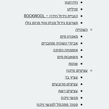
הידרוטון
פרלייט
קוביית גידול הידרו – ROCKWOOL‏
תערובת גידול מבית טוף מרום גולן
השקייה
מאגרון מים
אביזרי השקיה ומחברים
אוסמוזה הפוכה
משאבות מים
שונות
עציצים וניקוז
עציץ בד
עציצים מרובעים
עציצים רשת
מגשי ניקוז
סטנד מתקפל למגשי ניקוז