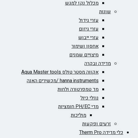
מכלול נקז למגש
שונות
עזרי גידול
עזרי גיזום
עזרי ייבוש
אחסון ושימור
מיצויים שמנים
מדידה ובקרה
אקווה מסטר טולס Aqua Master tools
hanna instruments /מכשירים האנה
מד טמפרטורה ולחות
נוזלי כיול
מדי PH/EC חומציות
מוליכות
זרעים ופקעות
כלי מדידה Therm Pro