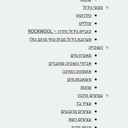
מצעי גידול
הידרוטון
פרלייט
קוביית גידול הידרו – ROCKWOOL‏
תערובת גידול מבית טוף מרום גולן
השקייה
מאגרון מים
אביזרי השקיה ומחברים
אוסמוזה הפוכה
משאבות מים
שונות
עציצים וניקוז
עציץ בד
עציצים מרובעים
עציצים רשת
מגשי ניקוז