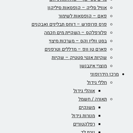
אוויל סליק – קופסאות סיליקון
פאם – קופסאות לשימור
פרס פרופרש – דוחס תבלינים ואבקנים
פלורפלקס – השקיית מים חכמה
בסט ווליו וקס – מערכות מיצוי
פארם טו וופ – מדללים וטרפנים
שקיות אנטי סטטיק – שקיות
מוצרי אינבנשן
כז הידרופוני
חללי גידול
אוהלי גידול
תאורה / חשמל
משנקים
מנורות גידול
רפלקטורים
נורת לד