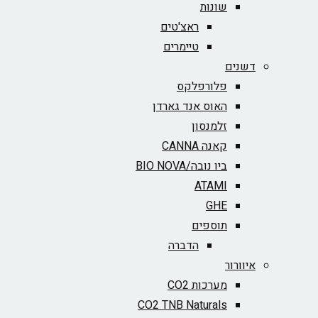
שונות
ראצ'טים
טיימרים
דשנים
פלורפלקס
האוס אנד גארדן
זלמנסון
קאנה CANNA
ביו נובה/BIO NOVA‏
ATAMI
GHE
תוספים
הדברה
איוורור
מערכות CO2
CO2 TNB Naturals