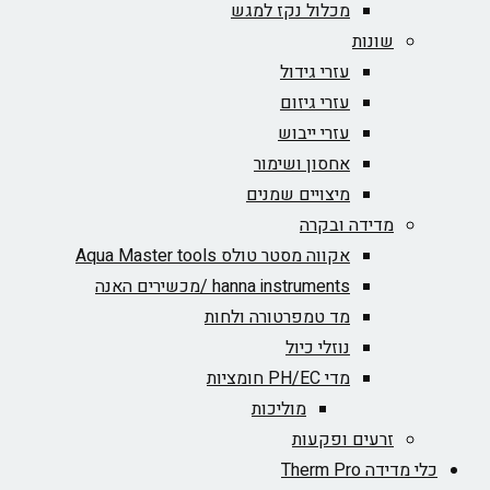
מכלול נקז למגש
שונות
עזרי גידול
עזרי גיזום
עזרי ייבוש
אחסון ושימור
מיצויים שמנים
מדידה ובקרה
אקווה מסטר טולס Aqua Master tools
hanna instruments /מכשירים האנה
מד טמפרטורה ולחות
נוזלי כיול
מדי PH/EC חומציות
מוליכות
זרעים ופקעות
מדידה Therm Pro