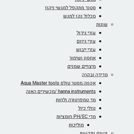
סטנד מתקפל למגשי ניקוז
מכלול נקז למגש
שונות
עזרי גידול
עזרי גיזום
עזרי ייבוש
אחסון ושימור
מיצויים שמנים
מדידה ובקרה
אקווה מסטר טולס Aqua Master tools
hanna instruments /מכשירים האנה
מד טמפרטורה ולחות
נוזלי כיול
מדי PH/EC חומציות
מוליכות
זרעים ופקעות