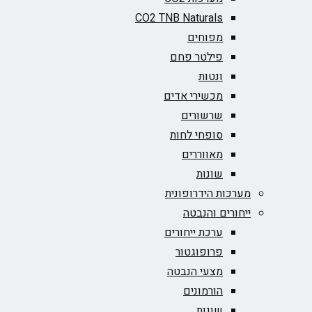
CO2 TNB Naturals
מפוחים
פילטר פחם
ונטות
מכשירי אדים
שרשורים
סופחי לחות
מאווררים
שונות
מערכות הידרופונית
ייחורים והנבטה
ערכת ייחורים
פרופוגטור
מצעי הנבטה
הורמונים
שונות