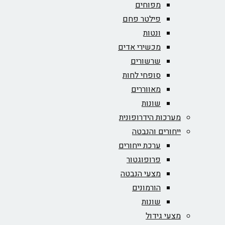
מפוחים
פילטר פחם
ונטות
מכשירי אדים
שרשורים
סופחי לחות
מאווררים
שונות
מערכות הידרופונית
ייחורים והנבטה
ערכת ייחורים
פרופוגטור
מצעי הנבטה
הורמונים
שונות
מצעי גידול