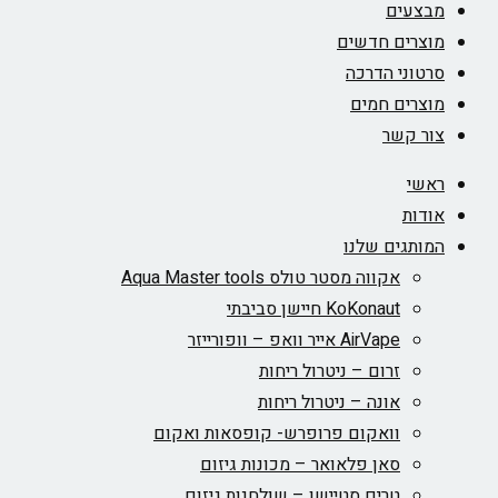
צעים
צרים חדשים
טוני הדרכה
צרים חמים
ר קשר
שי
דות
ותגים שלנו
אקווה מסטר טולס Aqua Master tools
KoKonaut חיישן סביבתי
AirVape אייר וואפ – וופורייזר
זרום – ניטרול ריחות
אונה – ניטרול ריחות
וואקום פרופרש- קופסאות ואקום
סאן פלאואר – מכונות גיזום
טרים סטיישן – שולחנות גיזום