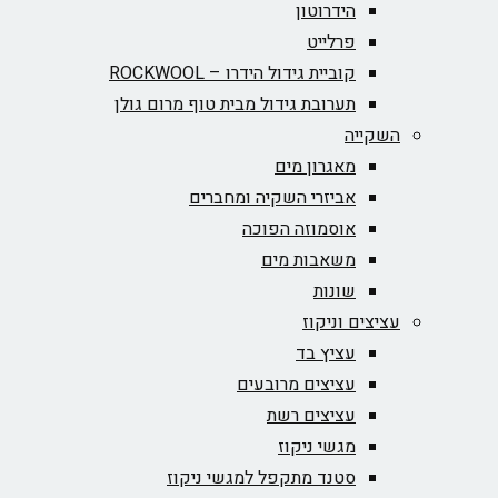
הידרוטון
פרלייט
קוביית גידול הידרו – ROCKWOOL‏
תערובת גידול מבית טוף מרום גולן
השקייה
מאגרון מים
אביזרי השקיה ומחברים
אוסמוזה הפוכה
משאבות מים
שונות
עציצים וניקוז
עציץ בד
עציצים מרובעים
עציצים רשת
מגשי ניקוז
סטנד מתקפל למגשי ניקוז