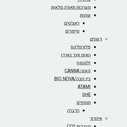
מערכות תאורה מלאות
שונות
ראצ'טים
טיימרים
דשנים
פלורפלקס
האוס אנד גארדן
זלמנסון
קאנה CANNA
ביו נובה/BIO NOVA‏
ATAMI
GHE
תוספים
הדברה
איוורור
מערכות CO2