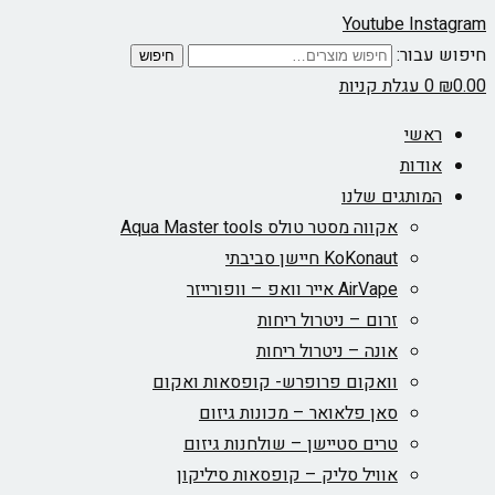
Youtube
In
ור:
חיפוש
עגלת קניות
שי
דות
ותגים שלנו
אקווה מסטר טולס Aqua Master tools
KoKonaut חיישן סביבתי
AirVape אייר וואפ – וופורייזר
זרום – ניטרול ריחות
אונה – ניטרול ריחות
וואקום פרופרש- קופסאות ואקום
סאן פלאואר – מכונות גיזום
טרים סטיישן – שולחנות גיזום
אוויל סליק – קופסאות סיליקון