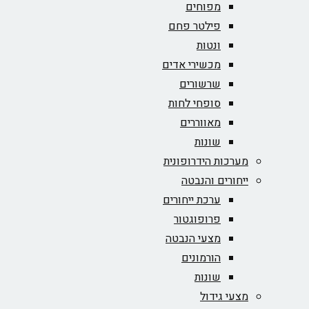
מפוחים
פילטר פחם
ונטות
מכשירי אדים
שרשורים
סופחי לחות
מאווררים
שונות
מערכות הידרופונית
ייחורים והנבטה
ערכת ייחורים
פרופוגטור
מצעי הנבטה
הורמונים
שונות
מצעי גידול