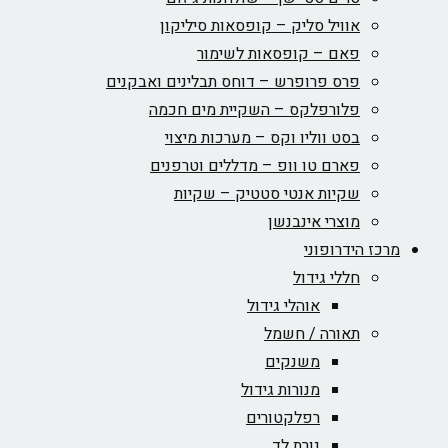
אוויל סליק – קופסאות סיליקון
פאם – קופסאות לשימור
פרס פרופרש – דוחס תבלינים ואבקנים
פלורפלקס – השקיית מים חכמה
בסט ווליו וקס – מערכות מיצוי
פארם טו וופ – מדללים וטרפנים
שקיות אנטי סטטיק – שקיות
מוצרי אינבנשן
מרכז הידרופוני
חללי גידול
אוהלי גידול
תאורה / חשמל
משנקים
מנורות גידול
רפלקטורים
נורת לד