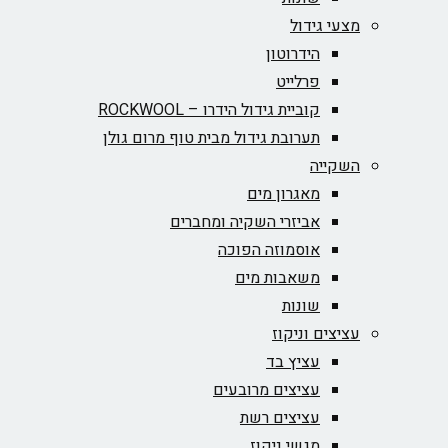
מצעי גידול
הידרוטון
פרלייט
קוביית גידול הידרו – ROCKWOOL‏
תערובת גידול מבית טוף מרום גולן
השקייה
מאגרון מים
אביזרי השקיה ומחברים
אוסמוזה הפוכה
משאבות מים
שונות
עציצים וניקוז
עציץ בד
עציצים מרובעים
עציצים רשת
מגשי ניקוז