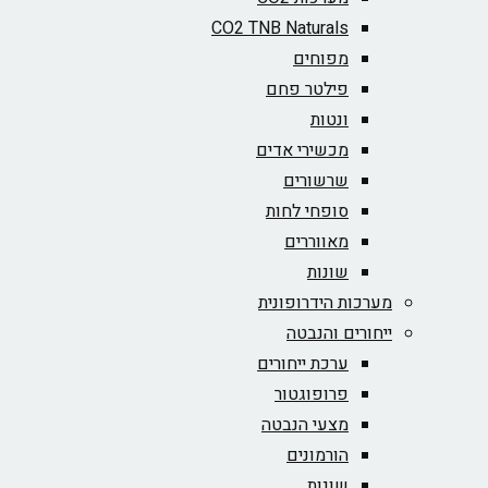
CO2 TNB Naturals
מפוחים
פילטר פחם
ונטות
מכשירי אדים
שרשורים
סופחי לחות
מאווררים
שונות
מערכות הידרופונית
ייחורים והנבטה
ערכת ייחורים
פרופוגטור
מצעי הנבטה
הורמונים
שונות