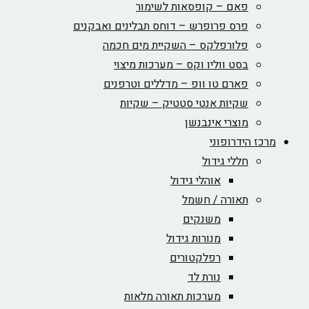
פאם – קופסאות לשימור
פרס פרופרש – דוחס תבלינים ואבקנים
פלורפלקס – השקיית מים חכמה
בסט ווליו וקס – מערכות מיצוי
פארם טו וופ – מדללים וטרפנים
שקיות אנטי סטטיק – שקיות
מוצרי אינבנשן
מרכז הידרופוני
חללי גידול
אוהלי גידול
תאורה / חשמל
משנקים
מנורות גידול
רפלקטורים
נורת לד
מערכות תאורה מלאות