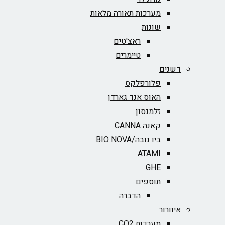
מערכות תאורה מלאות
שונות
ראצ'טים
טיימרים
דשנים
פלורפלקס
האוס אנד גארדן
זלמנסון
קאנה CANNA
ביו נובה/BIO NOVA‏
ATAMI
GHE
תוספים
הדברה
איוורור
מערכות CO2