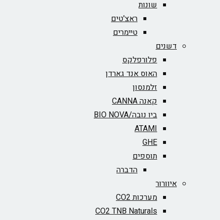
שונות
ראצ'טים
טיימרים
דשנים
פלורפלקס
האוס אנד גארדן
זלמנסון
קאנה CANNA
ביו נובה/BIO NOVA‏
ATAMI
GHE
תוספים
הדברה
איוורור
מערכות CO2
CO2 TNB Naturals