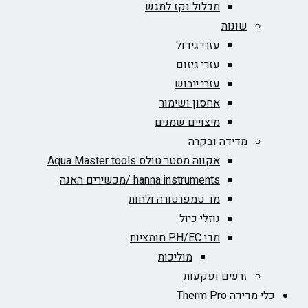
מכלול נקז למגש
שונות
עזרי גידול
עזרי גיזום
עזרי ייבוש
אחסון ושימור
מיצויים שמנים
מדידה ובקרה
אקווה מסטר טולס Aqua Master tools
hanna instruments /מכשירים האנה
מד טמפרטורה ולחות
נוזלי כיול
מדי PH/EC חומציות
מוליכות
זרעים ופקעות
כלי מדידה Therm Pro