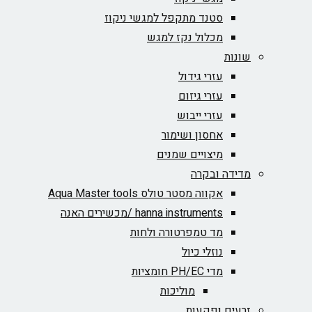
סטנד מתקפל למגשי ניקוז
מכלול נקז למגש
שונות
עזרי גידול
עזרי גיזום
עזרי ייבוש
אחסון ושימור
מיצויים שמנים
מדידה ובקרה
אקווה מסטר טולס Aqua Master tools
hanna instruments /מכשירים האנה
מד טמפרטורה ולחות
נוזלי כיול
מדי PH/EC חומציות
מוליכות
זרעים ופקעות