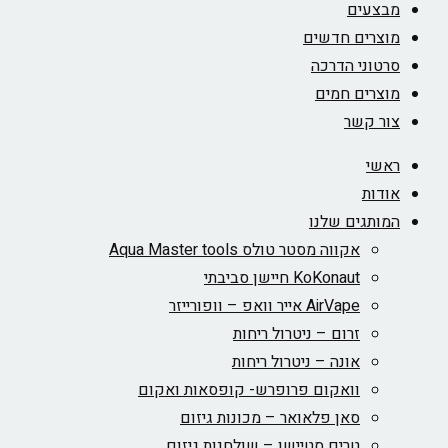
מבצעים
מוצרים חדשים
סרטוני הדרכה
מוצרים חמים
צור קשר
ראשי
אודות
המותגים שלנו
אקווה מסטר טולס Aqua Master tools
KoKonaut חיישן סביבתי
AirVape אייר וואפ – וופורייזר
זרום – ניטרול ריחות
אונה – ניטרול ריחות
וואקום פרופרש- קופסאות ואקום
סאן פלאואר – מכונות גיזום
טרים סטיישן – שולחנות גיזום