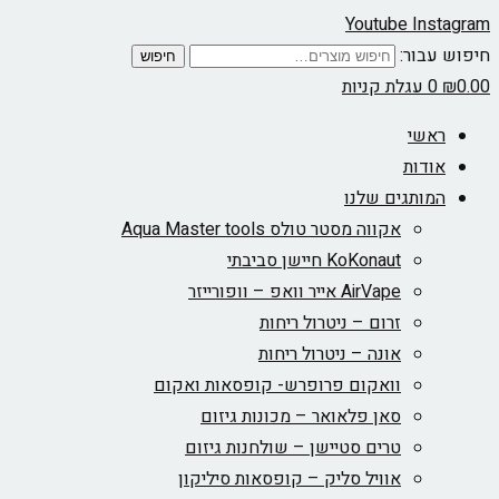
Youtube
Instagram
חיפוש עבור:
חיפוש
0.00
₪
0
עגלת קניות
ראשי
אודות
המותגים שלנו
אקווה מסטר טולס Aqua Master tools
KoKonaut חיישן סביבתי
AirVape אייר וואפ – וופורייזר
זרום – ניטרול ריחות
אונה – ניטרול ריחות
וואקום פרופרש- קופסאות ואקום
סאן פלאואר – מכונות גיזום
טרים סטיישן – שולחנות גיזום
אוויל סליק – קופסאות סיליקון