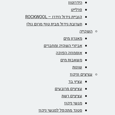
הידרוטון
פרלייט
קוביית גידול הידרו – ROCKWOOL‏
תערובת גידול מבית טוף מרום גולן
השקייה
מאגרון מים
אביזרי השקיה ומחברים
אוסמוזה הפוכה
משאבות מים
שונות
עציצים וניקוז
עציץ בד
עציצים מרובעים
עציצים רשת
מגשי ניקוז
סטנד מתקפל למגשי ניקוז