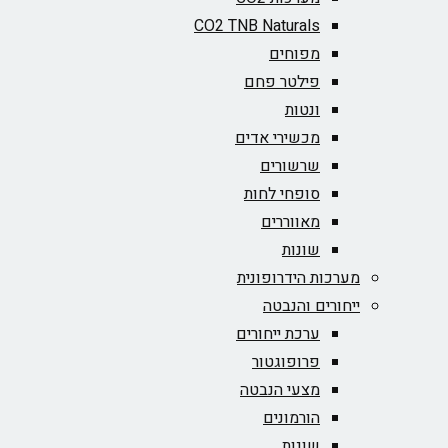
CO2 TNB Naturals
מפוחים
פילטר פחם
ונטות
מכשירי אדים
שרשורים
סופחי לחות
מאווררים
שונות
מערכות הידרופונית
ייחורים והנבטה
ערכת ייחורים
פרופוגטור
מצעי הנבטה
הורמונים
שונות