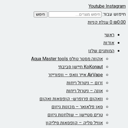
Youtube
Instagram
חיפוש עבור:
חיפוש
0.00
₪
0
עגלת קניות
ראשי
אודות
המותגים שלנו
אקווה מסטר טולס Aqua Master tools
KoKonaut חיישן סביבתי
AirVape אייר וואפ – וופורייזר
זרום – ניטרול ריחות
אונה – ניטרול ריחות
וואקום פרופרש- קופסאות ואקום
סאן פלאואר – מכונות גיזום
טרים סטיישן – שולחנות גיזום
אוויל סליק – קופסאות סיליקון