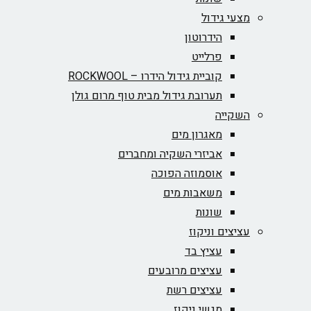
מצעי גידול
הידרוטון
פרלייט
קוביית גידול הידרו – ROCKWOOL‏
תערובת גידול מבית טוף מרום גולן
השקייה
מאגרון מים
אביזרי השקיה ומחברים
אוסמוזה הפוכה
משאבות מים
שונות
עציצים וניקוז
עציץ בד
עציצים מרובעים
עציצים רשת
מגשי ניקוז