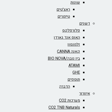
שונות
ראצ'טים
טיימרים
דשנים
פלורפלקס
האוס אנד גארדן
זלמנסון
קאנה CANNA
ביו נובה/BIO NOVA‏
ATAMI
GHE
תוספים
הדברה
איוורור
מערכות CO2
CO2 TNB Naturals