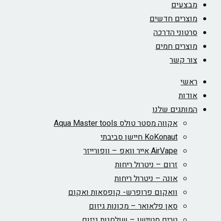
מבצעים
מוצרים חדשים
סרטוני הדרכה
מוצרים חמים
צור קשר
ראשי
אודות
המותגים שלנו
אקווה מסטר טולס Aqua Master tools
KoKonaut חיישן סביבתי
AirVape אייר וואפ – וופורייזר
זרום – ניטרול ריחות
אונה – ניטרול ריחות
וואקום פרופרש- קופסאות ואקום
סאן פלאואר – מכונות גיזום
טרים סטיישן – שולחנות גיזום