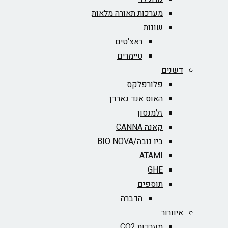
מערכות תאורה מלאות
שונות
ראצ'טים
טיימרים
דשנים
פלורפלקס
האוס אנד גארדן
זלמנסון
קאנה CANNA
ביו נובה/BIO NOVA‏
ATAMI
GHE
תוספים
הדברה
איוורור
מערכות CO2