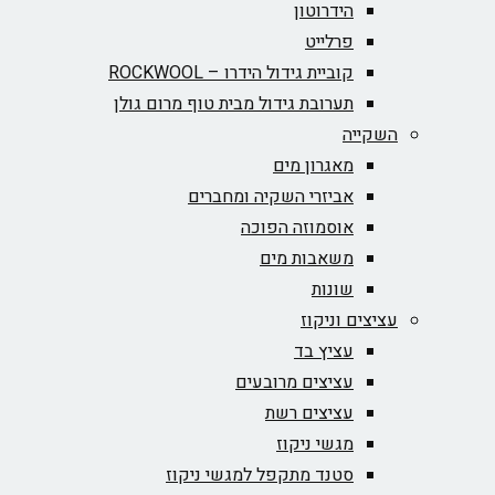
הידרוטון
פרלייט
קוביית גידול הידרו – ROCKWOOL‏
תערובת גידול מבית טוף מרום גולן
השקייה
מאגרון מים
אביזרי השקיה ומחברים
אוסמוזה הפוכה
משאבות מים
שונות
עציצים וניקוז
עציץ בד
עציצים מרובעים
עציצים רשת
מגשי ניקוז
סטנד מתקפל למגשי ניקוז