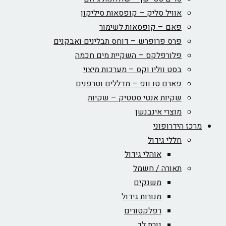
אוויל סליק – קופסאות סיליקון
פאם – קופסאות לשימור
פרס פרופרש – דוחס תבלינים ואבקנים
פלורפלקס – השקיית מים חכמה
בסט ווליו וקס – מערכות מיצוי
פארם טו וופ – מדללים וטרפנים
שקיות אנטי סטטיק – שקיות
מוצרי אינבנשן
מרכז הידרופוני
חללי גידול
אוהלי גידול
תאורה / חשמל
משנקים
מנורות גידול
רפלקטורים
נורת לד