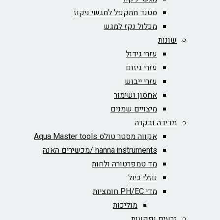
סטנד מתקפל למגשי ניקוז
מכלול נקז למגש
שונות
עזרי גידול
עזרי גיזום
עזרי ייבוש
אחסון ושימור
מיצויים שמנים
מדידה ובקרה
אקווה מסטר טולס Aqua Master tools
hanna instruments /מכשירים האנה
מד טמפרטורה ולחות
נוזלי כיול
מדי PH/EC חומציות
מוליכות
זרעים ופקעות