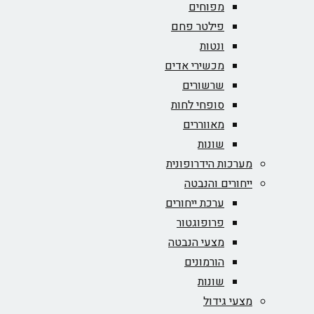
מפוחים
פילטר פחם
ונטות
מכשירי אדים
שרשורים
סופחי לחות
מאווררים
שונות
מערכות הידרופונית
ייחורים והנבטה
ערכת ייחורים
פרופוגטור
מצעי הנבטה
הורמונים
שונות
מצעי גידול