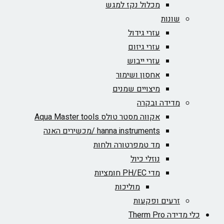
מכלול נקז למגש
שונות
עזרי גידול
עזרי גיזום
עזרי ייבוש
אחסון ושימור
מיצויים שמנים
מדידה ובקרה
אקווה מסטר טולס Aqua Master tools
hanna instruments /מכשירים האנה
מד טמפרטורה ולחות
נוזלי כיול
מדי PH/EC חומציות
מוליכות
זרעים ופקעות
כלי מדידה Therm Pro