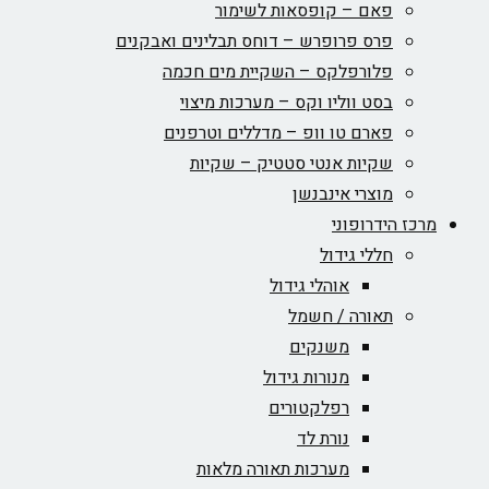
פאם – קופסאות לשימור
פרס פרופרש – דוחס תבלינים ואבקנים
פלורפלקס – השקיית מים חכמה
בסט ווליו וקס – מערכות מיצוי
פארם טו וופ – מדללים וטרפנים
שקיות אנטי סטטיק – שקיות
מוצרי אינבנשן
מרכז הידרופוני
חללי גידול
אוהלי גידול
תאורה / חשמל
משנקים
מנורות גידול
רפלקטורים
נורת לד
מערכות תאורה מלאות