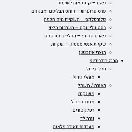
פאם – קופסאות לשימור
פרס פרופרש – דוחס תבלינים ואבקנים
פלורפלקס – השקיית מים חכמה
בסט ווליו וקס – מערכות מיצוי
פארם טו וופ – מדללים וטרפנים
שקיות אנטי סטטיק – שקיות
מוצרי אינבנשן
מרכז הידרופוני
חללי גידול
אוהלי גידול
תאורה / חשמל
משנקים
מנורות גידול
רפלקטורים
נורת לד
מערכות תאורה מלאות