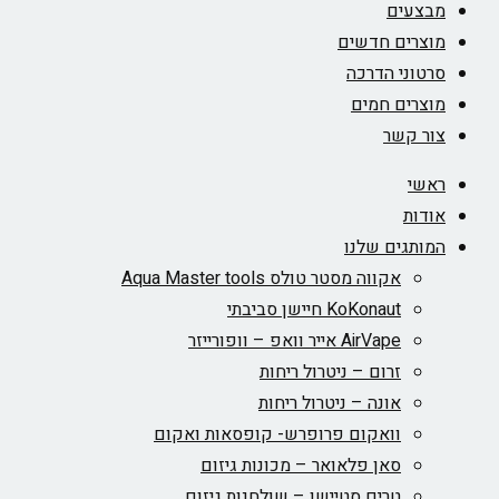
מבצעים
מוצרים חדשים
סרטוני הדרכה
מוצרים חמים
צור קשר
ראשי
אודות
המותגים שלנו
אקווה מסטר טולס Aqua Master tools
KoKonaut חיישן סביבתי
AirVape אייר וואפ – וופורייזר
זרום – ניטרול ריחות
אונה – ניטרול ריחות
וואקום פרופרש- קופסאות ואקום
סאן פלאואר – מכונות גיזום
טרים סטיישן – שולחנות גיזום