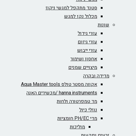
סטנד מתקפל למגשי ניקוז
מכלול נקז למגש
שונות
עזרי גידול
עזרי גיזום
עזרי ייבוש
אחסון ושימור
מיצויים שמנים
מדידה ובקרה
אקווה מסטר טולס Aqua Master tools
hanna instruments /מכשירים האנה
מד טמפרטורה ולחות
נוזלי כיול
מדי PH/EC חומציות
מוליכות
זרעים ופקעות