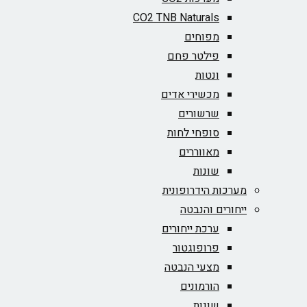
CO2 TNB Naturals
מפוחים
פילטר פחם
ונטות
מכשירי אדים
שרשורים
סופחי לחות
מאווררים
שונות
מערכות הידרופונית
ייחורים והנבטה
ערכת ייחורים
פרופוגטור
מצעי הנבטה
הורמונים
שונות