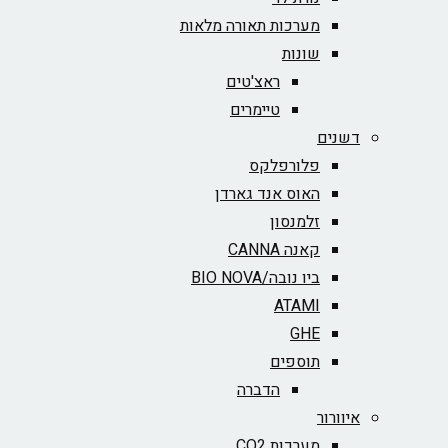
מערכות תאורה מלאות
שונות
ראצ'טים
טיימרים
דשנים
פלורפלקס
האוס אנד גארדן
זלמנסון
קאנה CANNA
ביו נובה/BIO NOVA‏
ATAMI
GHE
תוספים
הדברה
איוורור
מערכות CO2