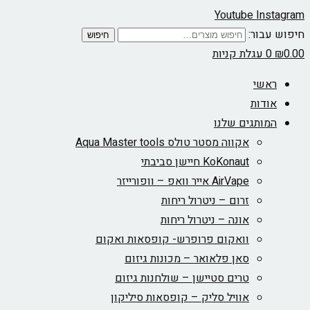
Youtube
Instagram
חיפוש עבור:
חיפוש
0.00
₪
0
עגלת קניות
ראשי
אודות
המותגים שלנו
אקווה מסטר טולס Aqua Master tools
KoKonaut חיישן סביבתי
AirVape אייר וואפ – וופורייזר
זרום – ניטרול ריחות
אונה – ניטרול ריחות
וואקום פרופרש- קופסאות ואקום
סאן פלאואר – מכונות גיזום
טרים סטיישן – שולחנות גיזום
אוויל סליק – קופסאות סיליקון