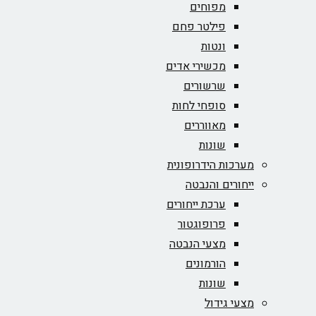
מפוחים
פילטר פחם
ונטות
מכשירי אדים
שרשורים
סופחי לחות
מאווררים
שונות
מערכות הידרופונית
ייחורים והנבטה
ערכת ייחורים
פרופוגטור
מצעי הנבטה
הורמונים
שונות
מצעי גידול