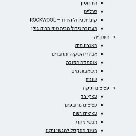
הידרוטון
פרלייט
קוביית גידול הידרו – ROCKWOOL‏
תערובת גידול מבית טוף מרום גולן
השקייה
מאגרון מים
אביזרי השקיה ומחברים
אוסמוזה הפוכה
משאבות מים
שונות
עציצים וניקוז
עציץ בד
עציצים מרובעים
עציצים רשת
מגשי ניקוז
סטנד מתקפל למגשי ניקוז