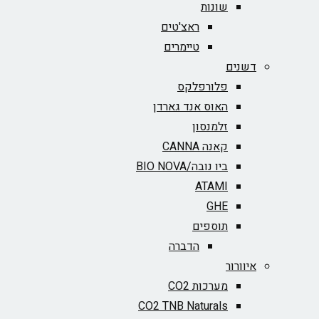
שונות
ראצ'טים
טיימרים
דשנים
פלורפלקס
האוס אנד גארדן
זלמנסון
קאנה CANNA
ביו נובה/BIO NOVA‏
ATAMI
GHE
תוספים
הדברה
איוורור
מערכות CO2
CO2 TNB Naturals