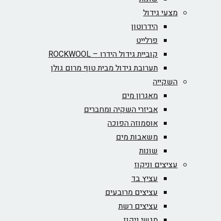
מצעי גידול
הידרוטון
פרלייט
קוביית גידול הידרו – ROCKWOOL‏
תערובת גידול מבית טוף מרום גולן
השקייה
מאגרון מים
אביזרי השקיה ומחברים
אוסמוזה הפוכה
משאבות מים
שונות
עציצים וניקוז
עציץ בד
עציצים מרובעים
עציצים רשת
מגשי ניקוז