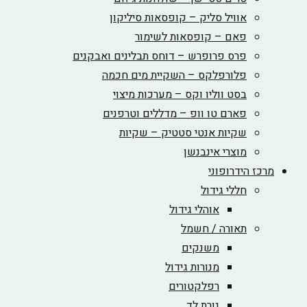
אוויל סליק – קופסאות סיליקון
פאם – קופסאות לשימור
פרס פרופרש – דוחס תבלינים ואבקנים
פלורפלקס – השקיית מים חכמה
בסט ווליו וקס – מערכות מיצוי
פארם טו וופ – מדללים וטרפנים
שקיות אנטי סטטיק – שקיות
מוצרי אינבנשן
מרכז הידרופוני
חללי גידול
אוהלי גידול
תאורה / חשמל
משנקים
מנורות גידול
רפלקטורים
נורת לד