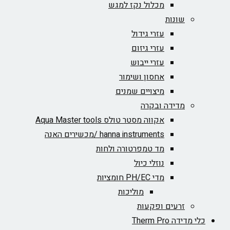
מכלול נקז למגש
שונות
עזרי גידול
עזרי גיזום
עזרי ייבוש
אחסון ושימור
מיצויים שמנים
מדידה ובקרה
אקווה מסטר טולס Aqua Master tools
hanna instruments /מכשירים האנה
מד טמפרטורה ולחות
נוזלי כיול
מדי PH/EC חומציות
מוליכות
זרעים ופקעות
כלי מדידה Therm Pro