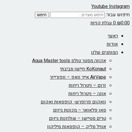
Youtube
Instagram
חיפוש עבור:
חיפוש
0.00
₪
0
עגלת קניות
ראשי
אודות
המותגים שלנו
אקווה מסטר טולס Aqua Master tools
KoKonaut חיישן סביבתי
AirVape אייר וואפ – וופורייזר
זרום – ניטרול ריחות
אונה – ניטרול ריחות
וואקום פרופרש- קופסאות ואקום
סאן פלאואר – מכונות גיזום
טרים סטיישן – שולחנות גיזום
אוויל סליק – קופסאות סיליקון