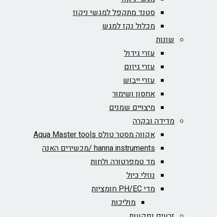
סטנד מתקפל למגשי ניקוז
מכלול נקז למגש
שונות
עזרי גידול
עזרי גיזום
עזרי ייבוש
אחסון ושימור
מיצויים שמנים
מדידה ובקרה
אקווה מסטר טולס Aqua Master tools
hanna instruments /מכשירים האנה
מד טמפרטורה ולחות
נוזלי כיול
מדי PH/EC חומציות
מוליכות
זרעים ופקעות