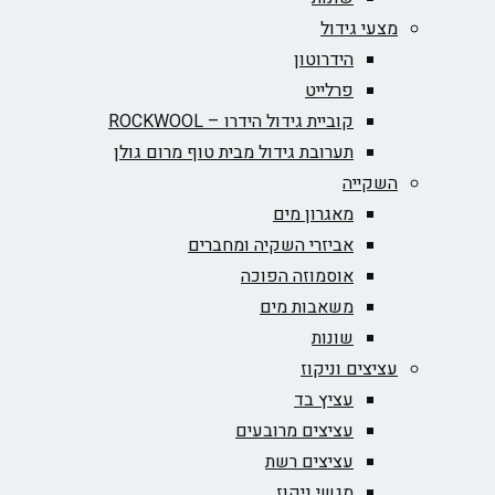
מצעי גידול
הידרוטון
פרלייט
קוביית גידול הידרו – ROCKWOOL‏
תערובת גידול מבית טוף מרום גולן
השקייה
מאגרון מים
אביזרי השקיה ומחברים
אוסמוזה הפוכה
משאבות מים
שונות
עציצים וניקוז
עציץ בד
עציצים מרובעים
עציצים רשת
מגשי ניקוז