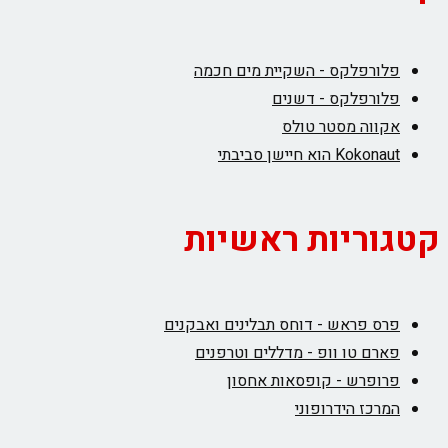
פלורפלקס - השקיית מים חכמה
פלורפלקס - דשנים
אקווה מסטר טולס
Kokonaut הוא חיישן סביבתי
קטגוריות ראשיות
פרס פראש - דוחס תבלינים ואבקנים
פארם טו וופ - מדללים וטרפנים
פרופרש - קופסאות אחסון
המרכז הידרופוני