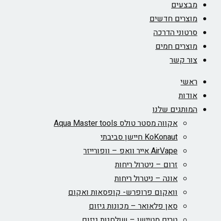
מבצעים
מוצרים חדשים
סרטוני הדרכה
מוצרים חמים
צור קשר
ראשי
אודות
המותגים שלנו
אקווה מסטר טולס Aqua Master tools
KoKonaut חיישן סביבתי
AirVape אייר וואפ – וופורייזר
זרום – ניטרול ריחות
אונה – ניטרול ריחות
וואקום פרופרש- קופסאות ואקום
סאן פלאואר – מכונות גיזום
טרים סטיישן – שולחנות גיזום