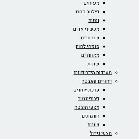
מפוחים
פילטר פחם
ונטות
מכשירי אדים
שרשורים
סופחי לחות
מאווררים
שונות
מערכות הידרופונית
ייחורים והנבטה
ערכת ייחורים
פרופוגטור
מצעי הנבטה
הורמונים
שונות
מצעי גידול