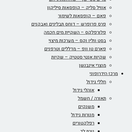
אוויל סליק – קופסאות סיליקון
פאם – קופסאות לשימור
פרס פרופרש – דוחס תבלינים ואבקנים
פלורפלקס – השקיית מים חכמה
בסט ווליו וקס – מערכות מיצוי
פארם טו וופ – מדללים וטרפנים
שקיות אנטי סטטיק – שקיות
מוצרי אינבנשן
מרכז הידרופוני
חללי גידול
אוהלי גידול
תאורה / חשמל
משנקים
מנורות גידול
רפלקטורים
נורת לד