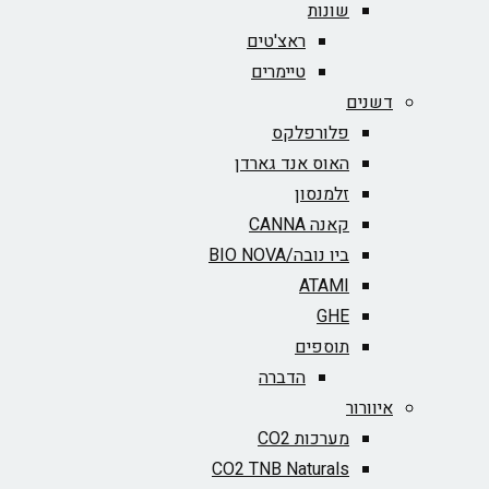
שונות
ראצ'טים
טיימרים
דשנים
פלורפלקס
האוס אנד גארדן
זלמנסון
קאנה CANNA
ביו נובה/BIO NOVA‏
ATAMI
GHE
תוספים
הדברה
איוורור
מערכות CO2
CO2 TNB Naturals