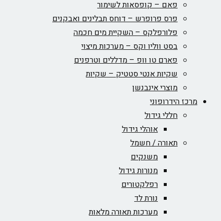
פאם – קופסאות לשימור
פרס פרופרש – דוחס תבלינים ואבקנים
פלורפלקס – השקיית מים חכמה
בסט ווליו וקס – מערכות מיצוי
פארם טו וופ – מדללים וטרפנים
שקיות אנטי סטטיק – שקיות
מוצרי אינבנשן
מרכז הידרופוני
חללי גידול
אוהלי גידול
תאורה / חשמל
משנקים
מנורות גידול
רפלקטורים
נורת לד
מערכות תאורה מלאות