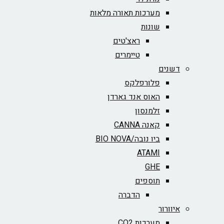
מערכות תאורה מלאות
שונות
ראצ'טים
טיימרים
דשנים
פלורפלקס
האוס אנד גארדן
זלמנסון
קאנה CANNA
ביו נובה/BIO NOVA‏
ATAMI
GHE
תוספים
הדברה
איוורור
מערכות CO2