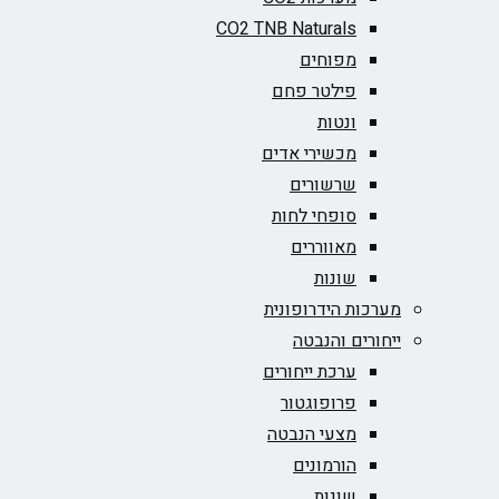
CO2 TNB Naturals
מפוחים
פילטר פחם
ונטות
מכשירי אדים
שרשורים
סופחי לחות
מאווררים
שונות
מערכות הידרופונית
ייחורים והנבטה
ערכת ייחורים
פרופוגטור
מצעי הנבטה
הורמונים
שונות