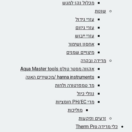
מכלול נקז למגש
שונות
עזרי גידול
עזרי גיזום
עזרי ייבוש
אחסון ושימור
מיצויים שמנים
מדידה ובקרה
אקווה מסטר טולס Aqua Master tools
hanna instruments /מכשירים האנה
מד טמפרטורה ולחות
נוזלי כיול
מדי PH/EC חומציות
מוליכות
זרעים ופקעות
כלי מדידה Therm Pro