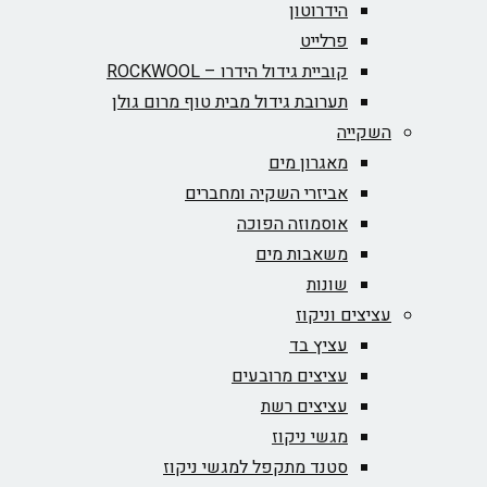
הידרוטון
פרלייט
קוביית גידול הידרו – ROCKWOOL‏
תערובת גידול מבית טוף מרום גולן
השקייה
מאגרון מים
אביזרי השקיה ומחברים
אוסמוזה הפוכה
משאבות מים
שונות
עציצים וניקוז
עציץ בד
עציצים מרובעים
עציצים רשת
מגשי ניקוז
סטנד מתקפל למגשי ניקוז