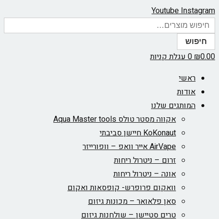
Youtube
Instagram
חיפוש
0.00
₪
0
עגלת קניות
ראשי
אודות
המותגים שלנו
אקווה מסטר טולס Aqua Master tools
KoKonaut חיישן סביבתי
AirVape אייר וואפ – וופורייזר
זרום – ניטרול ריחות
אונה – ניטרול ריחות
וואקום פרופרש- קופסאות ואקום
סאן פלאואר – מכונות גיזום
טרים סטיישן – שולחנות גיזום