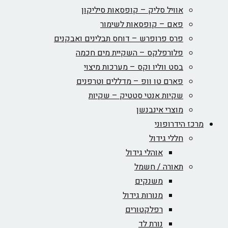
אוויל סליק – קופסאות סיליקון
פאם – קופסאות לשימור
פרס פרופרש – דוחס תבלינים ואבקנים
פלורפלקס – השקיית מים חכמה
בסט ווליו וקס – מערכות מיצוי
פארם טו וופ – מדללים וטרפנים
שקיות אנטי סטטיק – שקיות
מוצרי אינבנשן
מרכז הידרופוני
חללי גידול
אוהלי גידול
תאורה / חשמל
משנקים
מנורות גידול
רפלקטורים
נורת לד