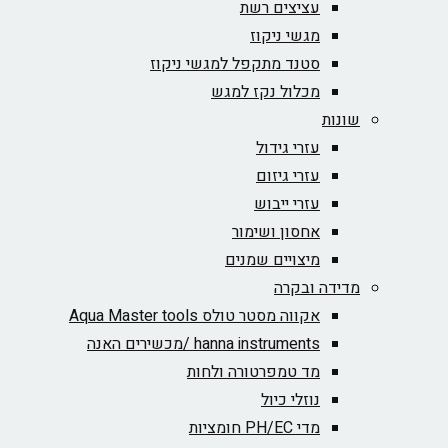
עציצים רשת
מגשי ניקוז
סטנד מתקפל למגשי ניקוז
מכלול נקז למגש
שונות
עזרי גידול
עזרי גיזום
עזרי ייבוש
אחסון ושימור
מיצויים שמנים
מדידה ובקרה
אקווה מסטר טולס Aqua Master tools
hanna instruments /מכשירים האנה
מד טמפרטורה ולחות
נוזלי כיול
מדי PH/EC חומציות