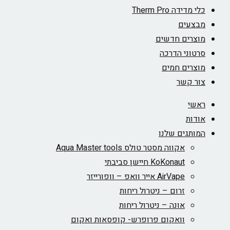
כלי מדידה Therm Pro
מבצעים
מוצרים חדשים
סרטוני הדרכה
מוצרים חמים
צור קשר
ראשי
אודות
המותגים שלנו
אקווה מסטר טולס Aqua Master tools
KoKonaut חיישן סביבתי
AirVape אייר וואפ – וופורייזר
זרום – ניטרול ריחות
אונה – ניטרול ריחות
וואקום פרופרש- קופסאות ואקום