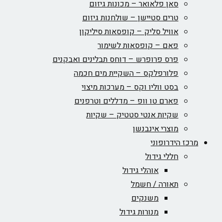
סאן פלאואר – מכונות גיזום
טרים סטיישן – שולחנות גיזום
אוויל סליק – קופסאות סיליקון
פאם – קופסאות לשימור
פרס פרופרש – דוחס תבלינים ואבקנים
פלורפלקס – השקיית מים חכמה
בסט ווליו וקס – מערכות מיצוי
פארם טו וופ – מדללים וטרפנים
שקיות אנטי סטטיק – שקיות
מוצרי אינבנשן
מרכז הידרופוני
חללי גידול
אוהלי גידול
תאורה / חשמל
משנקים
מנורות גידול