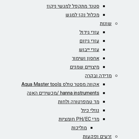
סטנד מתקפל למגשי ניקוז
מכלול נקז למגש
שונות
עזרי גידול
עזרי גיזום
עזרי ייבוש
אחסון ושימור
מיצויים שמנים
מדידה ובקרה
אקווה מסטר טולס Aqua Master tools
hanna instruments /מכשירים האנה
מד טמפרטורה ולחות
נוזלי כיול
מדי PH/EC חומציות
מוליכות
זרעים ופקעות