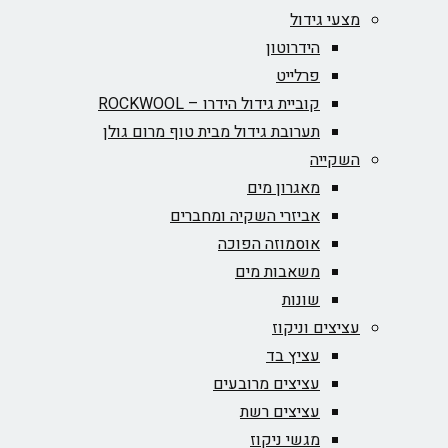
מצעי גידול
הידרוטון
פרלייט
קוביית גידול הידרו – ROCKWOOL‏
תערובת גידול מבית טוף מרום גולן
השקייה
מאגרון מים
אביזרי השקיה ומחברים
אוסמוזה הפוכה
משאבות מים
שונות
עציצים וניקוז
עציץ בד
עציצים מרובעים
עציצים רשת
מגשי ניקוז