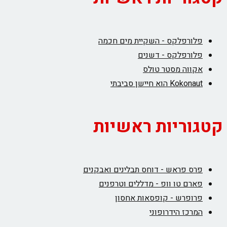
פלורפלקס - השקיית מים חכמה
פלורפלקס - דשנים
אקווה מסטר טולס
Kokonaut הוא חיישן סביבתי
קטגוריות ראשיות
פרס פראש - דוחס תבלינים ואבקנים
פארם טו וופ - מדללים וטרפנים
פרופרש - קופסאות אחסון
המרכז הידרופוני