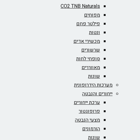
CO2 TNB Naturals
מפוחים
פילטר פחם
ונטות
מכשירי אדים
שרשורים
סופחי לחות
מאווררים
שונות
מערכות הידרופונית
ייחורים והנבטה
ערכת ייחורים
פרופוגטור
מצעי הנבטה
הורמונים
שונות