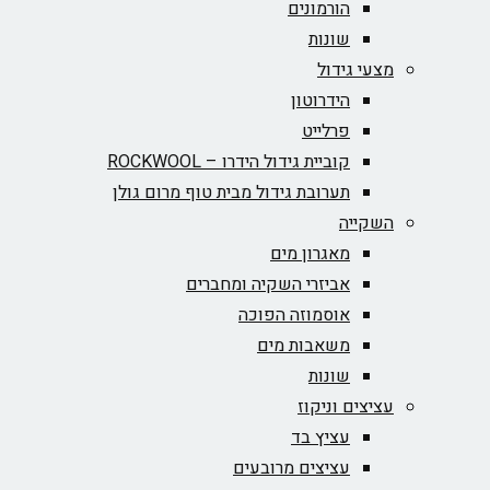
הורמונים
שונות
מצעי גידול
הידרוטון
פרלייט
קוביית גידול הידרו – ROCKWOOL‏
תערובת גידול מבית טוף מרום גולן
השקייה
מאגרון מים
אביזרי השקיה ומחברים
אוסמוזה הפוכה
משאבות מים
שונות
עציצים וניקוז
עציץ בד
עציצים מרובעים