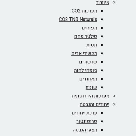
איוורור
מערכות CO2
CO2 TNB Naturals
מפוחים
פילטר פחם
ונטות
מכשירי אדים
שרשורים
סופחי לחות
מאווררים
שונות
מערכות הידרופונית
ייחורים והנבטה
ערכת ייחורים
פרופוגטור
מצעי הנבטה