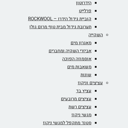
הידרוטון
פרלייט
קוביית גידול הידרו – ROCKWOOL‏
תערובת גידול מבית טוף מרום גולן
השקייה
מאגרון מים
אביזרי השקיה ומחברים
אוסמוזה הפוכה
משאבות מים
שונות
עציצים וניקוז
עציץ בד
עציצים מרובעים
עציצים רשת
מגשי ניקוז
סטנד מתקפל למגשי ניקוז