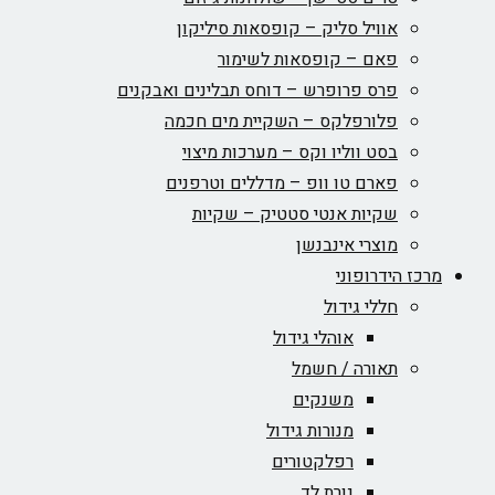
אוויל סליק – קופסאות סיליקון
פאם – קופסאות לשימור
פרס פרופרש – דוחס תבלינים ואבקנים
פלורפלקס – השקיית מים חכמה
בסט ווליו וקס – מערכות מיצוי
פארם טו וופ – מדללים וטרפנים
שקיות אנטי סטטיק – שקיות
מוצרי אינבנשן
מרכז הידרופוני
חללי גידול
אוהלי גידול
תאורה / חשמל
משנקים
מנורות גידול
רפלקטורים
נורת לד