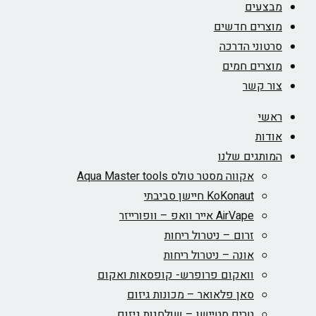
מבצעים
מוצרים חדשים
סרטוני הדרכה
מוצרים חמים
צור קשר
ראשי
אודות
המותגים שלנו
אקווה מסטר טולס Aqua Master tools
KoKonaut חיישן סביבתי
AirVape אייר וואפ – וופורייזר
זרום – ניטרול ריחות
אונה – ניטרול ריחות
וואקום פרופרש- קופסאות ואקום
סאן פלאואר – מכונות גיזום
טרים סטיישן – שולחנות גיזום