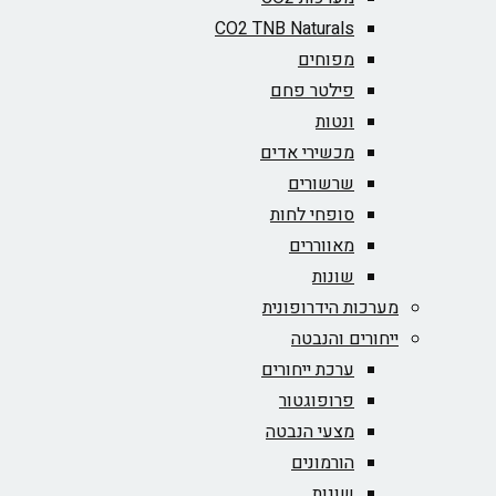
CO2 TNB Naturals
מפוחים
פילטר פחם
ונטות
מכשירי אדים
שרשורים
סופחי לחות
מאווררים
שונות
מערכות הידרופונית
ייחורים והנבטה
ערכת ייחורים
פרופוגטור
מצעי הנבטה
הורמונים
שונות