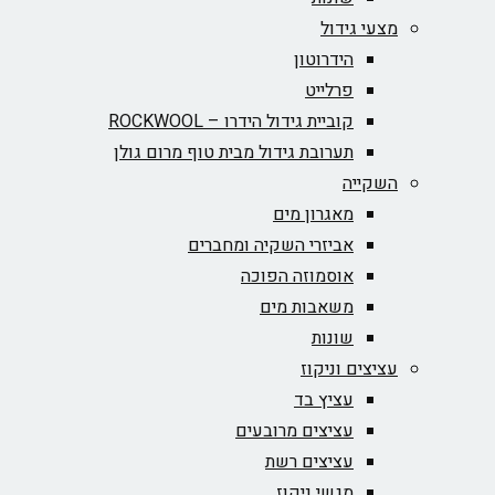
מצעי גידול
הידרוטון
פרלייט
קוביית גידול הידרו – ROCKWOOL‏
תערובת גידול מבית טוף מרום גולן
השקייה
מאגרון מים
אביזרי השקיה ומחברים
אוסמוזה הפוכה
משאבות מים
שונות
עציצים וניקוז
עציץ בד
עציצים מרובעים
עציצים רשת
מגשי ניקוז