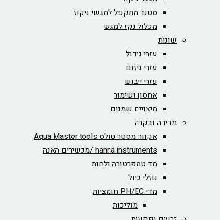
סטנד מתקפל למגשי ניקוז
מכלול נקז למגש
שונות
עזרי גידול
עזרי גיזום
עזרי ייבוש
אחסון ושימור
מיצויים שמנים
מדידה ובקרה
אקווה מסטר טולס Aqua Master tools
hanna instruments /מכשירים האנה
מד טמפרטורה ולחות
נוזלי כיול
מדי PH/EC חומציות
מוליכות
זרעים ופקעות