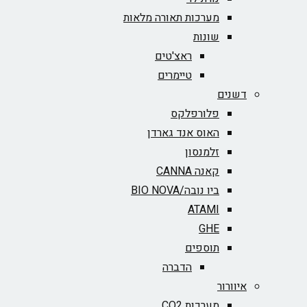
מערכות תאורה מלאות
שונות
ראצ'טים
טיימרים
דשנים
פלורפלקס
האוס אנד גארדן
זלמנסון
קאנה CANNA
ביו נובה/BIO NOVA‏
ATAMI
GHE
תוספים
הדברה
איוורור
מערכות CO2