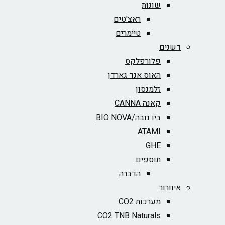
שונות
ראצ'טים
טיימרים
דשנים
פלורפלקס
האוס אנד גארדן
זלמנסון
קאנה CANNA
ביו נובה/BIO NOVA‏
ATAMI
GHE
תוספים
הדברה
איוורור
מערכות CO2
CO2 TNB Naturals