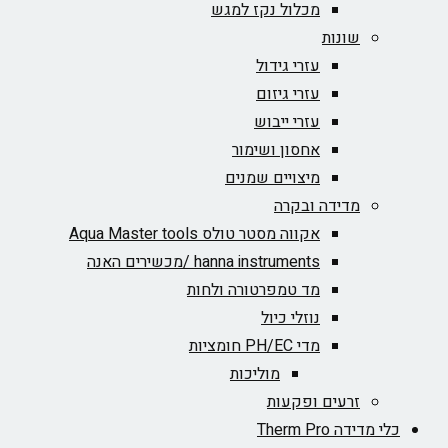
מכלול נקז למגש
שונות
עזרי גידול
עזרי גיזום
עזרי ייבוש
אחסון ושימור
מיצויים שמנים
מדידה ובקרה
אקווה מסטר טולס Aqua Master tools
hanna instruments /מכשירים האנה
מד טמפרטורה ולחות
נוזלי כיול
מדי PH/EC חומציות
מוליכות
זרעים ופקעות
כלי מדידה Therm Pro