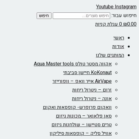
Youtube
Instagram
חיפוש עבור:
חיפוש
0.00
₪
0
עגלת קניות
ראשי
אודות
המותגים שלנו
אקווה מסטר טולס Aqua Master tools
KoKonaut חיישן סביבתי
AirVape אייר וואפ – וופורייזר
זרום – ניטרול ריחות
אונה – ניטרול ריחות
וואקום פרופרש- קופסאות ואקום
סאן פלאואר – מכונות גיזום
טרים סטיישן – שולחנות גיזום
אוויל סליק – קופסאות סיליקון