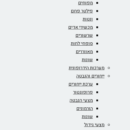
מפוחים
פילטר פחם
ונטות
מכשירי אדים
שרשורים
סופחי לחות
מאווררים
שונות
מערכות הידרופונית
ייחורים והנבטה
ערכת ייחורים
פרופוגטור
מצעי הנבטה
הורמונים
שונות
מצעי גידול