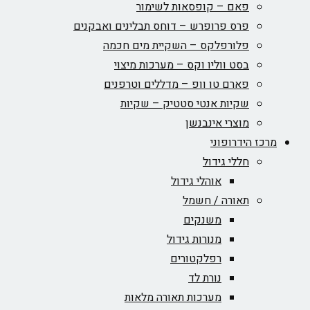
פאם – קופסאות לשימור
פרס פרופרש – דוחס תבלינים ואבקנים
פלורפלקס – השקיית מים חכמה
בסט ווליו וקס – מערכות מיצוי
פארם טו וופ – מדללים וטרפנים
שקיות אנטי סטטיק – שקיות
מוצרי אינבנשן
מרכז הידרופוני
חללי גידול
אוהלי גידול
תאורה / חשמל
משנקים
מנורות גידול
רפלקטורים
נורת לד
מערכות תאורה מלאות