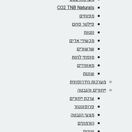
CO2 TNB Naturals
מפוחים
פילטר פחם
ונטות
מכשירי אדים
שרשורים
סופחי לחות
מאווררים
שונות
מערכות הידרופונית
ייחורים והנבטה
ערכת ייחורים
פרופוגטור
מצעי הנבטה
הורמונים
שונות