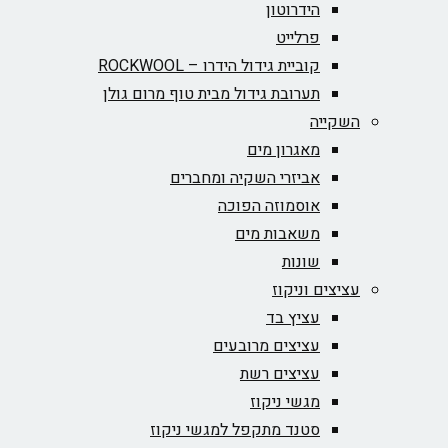
הידרוטון
פרלייט
קוביית גידול הידרו – ROCKWOOL‏
תערובת גידול מבית טוף מרום גולן
השקייה
מאגרון מים
אביזרי השקיה ומחברים
אוסמוזה הפוכה
משאבות מים
שונות
עציצים וניקוז
עציץ בד
עציצים מרובעים
עציצים רשת
מגשי ניקוז
סטנד מתקפל למגשי ניקוז