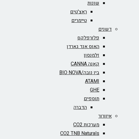
שונות
ראצ'טים
טיימרים
דשנים
פלורפלקס
האוס אנד גארדן
זלמנסון
קאנה CANNA
ביו נובה/BIO NOVA‏
ATAMI
GHE
תוספים
הדברה
איוורור
מערכות CO2
CO2 TNB Naturals