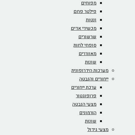
מפוחים
פילטר פחם
ונטות
מכשירי אדים
שרשורים
סופחי לחות
מאווררים
שונות
מערכות הידרופונית
ייחורים והנבטה
ערכת ייחורים
פרופוגטור
מצעי הנבטה
הורמונים
שונות
מצעי גידול