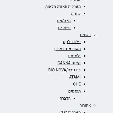
מערכות תאורה מלאות
שונות
ראצ'טים
טיימרים
דשנים
פלורפלקס
האוס אנד גארדן
זלמנסון
קאנה CANNA
ביו נובה/BIO NOVA‏
ATAMI
GHE
תוספים
הדברה
איוורור
מערכות CO2