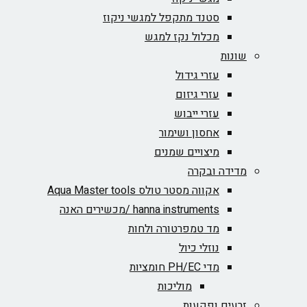
סטנד מתקפל למגשי ניקוז
מכלול נקז למגש
שונות
עזרי גידול
עזרי גיזום
עזרי ייבוש
אחסון ושימור
מיצויים שמנים
מדידה ובקרה
אקווה מסטר טולס Aqua Master tools
hanna instruments /מכשירים האנה
מד טמפרטורה ולחות
נוזלי כיול
מדי PH/EC חומציות
מוליכות
זרעים ופקעות