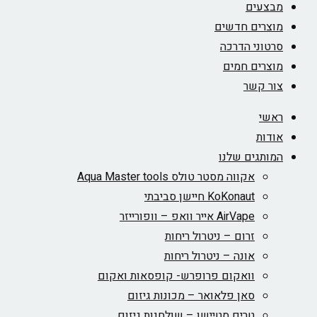
מבצעים
מוצרים חדשים
סרטוני הדרכה
מוצרים חמים
צור קשר
ראשי
אודות
המותגים שלנו
אקווה מסטר טולס Aqua Master tools
KoKonaut חיישן סביבתי
AirVape אייר וואפ – וופורייזר
זרום – ניטרול ריחות
אונה – ניטרול ריחות
וואקום פרופרש- קופסאות ואקום
סאן פלאואר – מכונות גיזום
טרים סטיישן – שולחנות גיזום