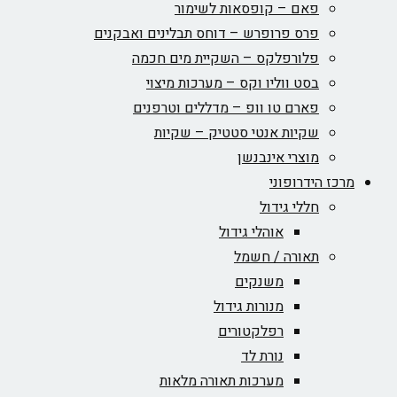
פאם – קופסאות לשימור
פרס פרופרש – דוחס תבלינים ואבקנים
פלורפלקס – השקיית מים חכמה
בסט ווליו וקס – מערכות מיצוי
פארם טו וופ – מדללים וטרפנים
שקיות אנטי סטטיק – שקיות
מוצרי אינבנשן
מרכז הידרופוני
חללי גידול
אוהלי גידול
תאורה / חשמל
משנקים
מנורות גידול
רפלקטורים
נורת לד
מערכות תאורה מלאות