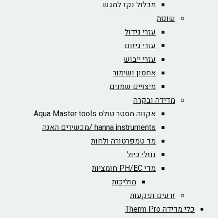
מכלול נקז למגש
שונות
עזרי גידול
עזרי גיזום
עזרי ייבוש
אחסון ושימור
מיצויים שמנים
מדידה ובקרה
אקווה מסטר טולס Aqua Master tools
hanna instruments /מכשירים האנה
מד טמפרטורה ולחות
נוזלי כיול
מדי PH/EC חומציות
מוליכות
זרעים ופקעות
כלי מדידה Therm Pro