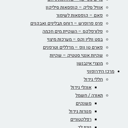
אוויל סליק – קופסאות סיליקון
פאם – קופסאות לשימור
פרס פרופרש – דוחס תבלינים ואבקנים
פלורפלקס – השקיית מים חכמה
בסט ווליו וקס – מערכות מיצוי
פארם טו וופ – מדללים וטרפנים
שקיות אנטי סטטיק – שקיות
מוצרי אינבנשן
מרכז הידרופוני
חללי גידול
אוהלי גידול
תאורה / חשמל
משנקים
מנורות גידול
רפלקטורים
נורת לד