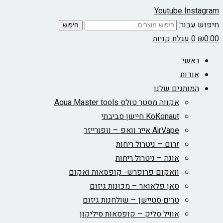
Youtube
Instagram
חיפוש עבור:
חיפוש
0.00
₪
0
עגלת קניות
ראשי
אודות
המותגים שלנו
אקווה מסטר טולס Aqua Master tools
KoKonaut חיישן סביבתי
AirVape אייר וואפ – וופורייזר
זרום – ניטרול ריחות
אונה – ניטרול ריחות
וואקום פרופרש- קופסאות ואקום
סאן פלאואר – מכונות גיזום
טרים סטיישן – שולחנות גיזום
אוויל סליק – קופסאות סיליקון