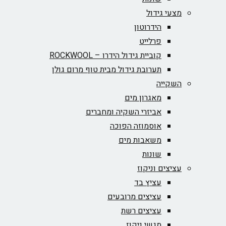
מצעי גידול
הידרוטון
פרלייט
קוביית גידול הידרו – ROCKWOOL‏
תערובת גידול מבית טוף מרום גולן
השקייה
מאגרון מים
אביזרי השקיה ומחברים
אוסמוזה הפוכה
משאבות מים
שונות
עציצים וניקוז
עציץ בד
עציצים מרובעים
עציצים רשת
מגשי ניקוז