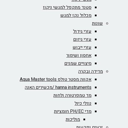
סטנד מתקפל למגשי ניקוז
מכלול נקז למגש
שונות
עזרי גידול
עזרי גיזום
עזרי ייבוש
אחסון ושימור
מיצויים שמנים
מדידה ובקרה
אקווה מסטר טולס Aqua Master tools
hanna instruments /מכשירים האנה
מד טמפרטורה ולחות
נוזלי כיול
מדי PH/EC חומציות
מוליכות
זרעים ופקעות