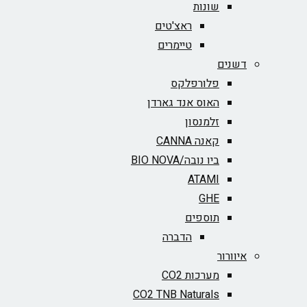
שונות
ראצ'טים
טיימרים
דשנים
פלורפלקס
האוס אנד גארדן
זלמנסון
קאנה CANNA
ביו נובה/BIO NOVA‏
ATAMI
GHE
תוספים
הדברה
איוורור
מערכות CO2
CO2 TNB Naturals