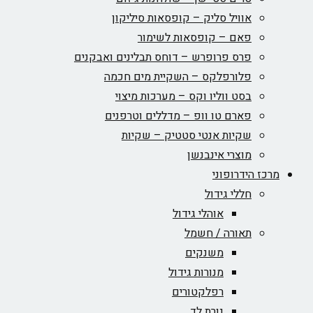
אוויל סליק – קופסאות סיליקון
פאם – קופסאות לשימור
פרס פרופרש – דוחס תבלינים ואבקנים
פלורפלקס – השקיית מים חכמה
בסט ווליו וקס – מערכות מיצוי
פארם טו וופ – מדללים וטרפנים
שקיות אנטי סטטיק – שקיות
מוצרי אינבנשן
מרכז הידרופוני
חללי גידול
אוהלי גידול
תאורה / חשמל
משנקים
מנורות גידול
רפלקטורים
נורת לד