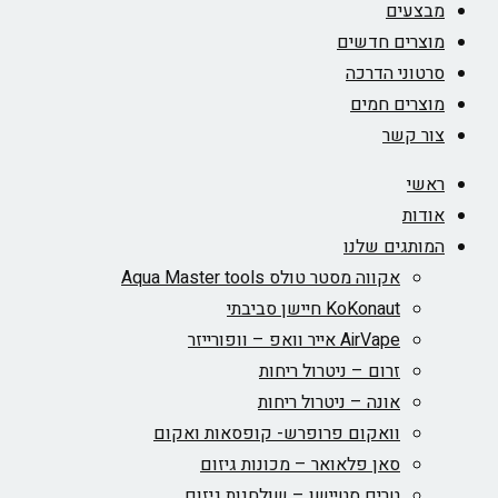
מבצעים
מוצרים חדשים
סרטוני הדרכה
מוצרים חמים
צור קשר
ראשי
אודות
המותגים שלנו
אקווה מסטר טולס Aqua Master tools
KoKonaut חיישן סביבתי
AirVape אייר וואפ – וופורייזר
זרום – ניטרול ריחות
אונה – ניטרול ריחות
וואקום פרופרש- קופסאות ואקום
סאן פלאואר – מכונות גיזום
טרים סטיישן – שולחנות גיזום