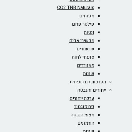
CO2 TNB Naturals
מפוחים
פילטר פחם
ונטות
מכשירי אדים
שרשורים
סופחי לחות
מאווררים
שונות
מערכות הידרופונית
ייחורים והנבטה
ערכת ייחורים
פרופוגטור
מצעי הנבטה
הורמונים
שונות