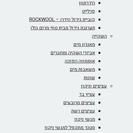
הידרוטון
פרלייט
קוביית גידול הידרו – ROCKWOOL‏
תערובת גידול מבית טוף מרום גולן
השקייה
מאגרון מים
אביזרי השקיה ומחברים
אוסמוזה הפוכה
משאבות מים
שונות
עציצים וניקוז
עציץ בד
עציצים מרובעים
עציצים רשת
מגשי ניקוז
סטנד מתקפל למגשי ניקוז