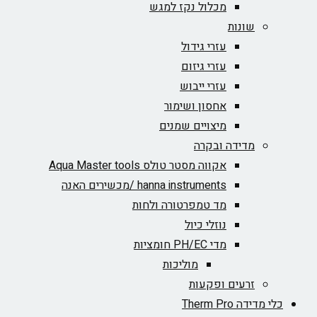
מכלול נקז למגש
שונות
עזרי גידול
עזרי גיזום
עזרי ייבוש
אחסון ושימור
מיצויים שמנים
מדידה ובקרה
אקווה מסטר טולס Aqua Master tools
hanna instruments /מכשירים האנה
מד טמפרטורה ולחות
נוזלי כיול
מדי PH/EC חומציות
מוליכות
זרעים ופקעות
כלי מדידה Therm Pro