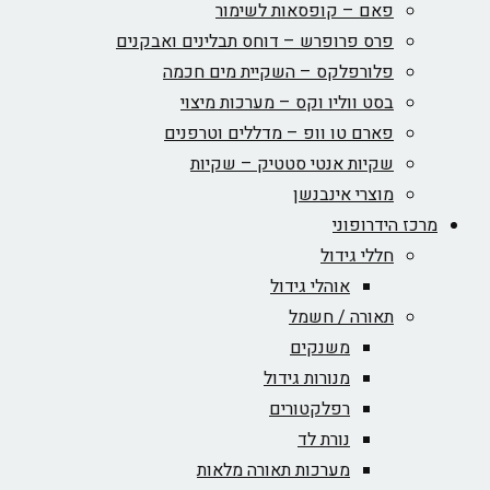
פאם – קופסאות לשימור
פרס פרופרש – דוחס תבלינים ואבקנים
פלורפלקס – השקיית מים חכמה
בסט ווליו וקס – מערכות מיצוי
פארם טו וופ – מדללים וטרפנים
שקיות אנטי סטטיק – שקיות
מוצרי אינבנשן
מרכז הידרופוני
חללי גידול
אוהלי גידול
תאורה / חשמל
משנקים
מנורות גידול
רפלקטורים
נורת לד
מערכות תאורה מלאות