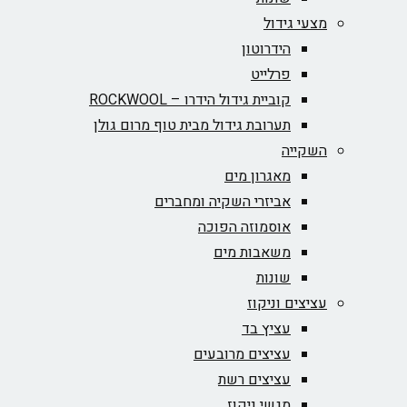
מצעי גידול
הידרוטון
פרלייט
קוביית גידול הידרו – ROCKWOOL‏
תערובת גידול מבית טוף מרום גולן
השקייה
מאגרון מים
אביזרי השקיה ומחברים
אוסמוזה הפוכה
משאבות מים
שונות
עציצים וניקוז
עציץ בד
עציצים מרובעים
עציצים רשת
מגשי ניקוז