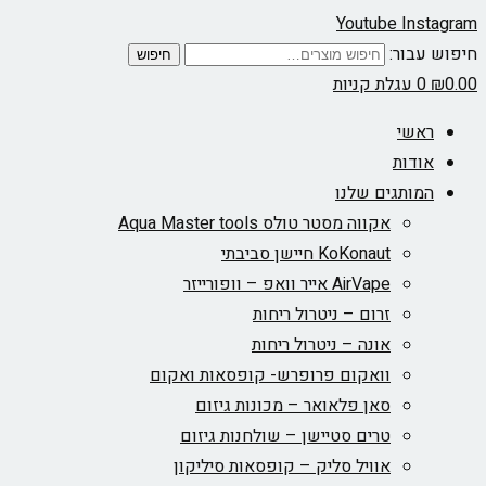
Youtube
Instagram
חיפוש עבור:
חיפוש
0.00
₪
0
עגלת קניות
ראשי
אודות
המותגים שלנו
אקווה מסטר טולס Aqua Master tools
KoKonaut חיישן סביבתי
AirVape אייר וואפ – וופורייזר
זרום – ניטרול ריחות
אונה – ניטרול ריחות
וואקום פרופרש- קופסאות ואקום
סאן פלאואר – מכונות גיזום
טרים סטיישן – שולחנות גיזום
אוויל סליק – קופסאות סיליקון