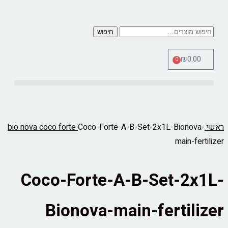
חיפוש
₪
0.00
0
כלי מדידה Therm Pro
ראשי
Coco-Forte-A-B-Set-2x1L-Bionova-
bio nova coco forte
main-fertilizer
Coco-Forte-A-B-Set-2x1L-
Bionova-main-fertilizer