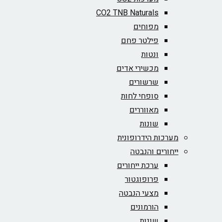
CO2 TNB Naturals
מפוחים
פילטר פחם
ונטות
מכשירי אדים
שרשורים
סופחי לחות
מאווררים
שונות
מערכות הידרופונית
ייחורים והנבטה
ערכת ייחורים
פרופוגטור
מצעי הנבטה
הורמונים
שונות