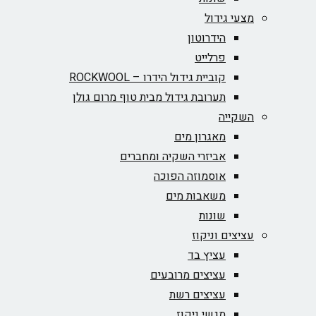
מצעי גידול
הידרוטון
פרלייט
קוביית גידול הידרו – ROCKWOOL‏
תערובת גידול מבית טוף מרום גולן
השקייה
מאגרון מים
אביזרי השקיה ומחברים
אוסמוזה הפוכה
משאבות מים
שונות
עציצים וניקוז
עציץ בד
עציצים מרובעים
עציצים רשת
מגשי ניקוז