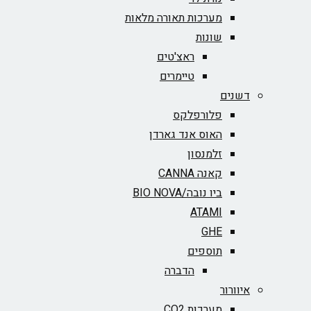
מערכות תאורה מלאות
שונות
ראצ'טים
טיימרים
דשנים
פלורפלקס
האוס אנד גארדן
זלמנסון
קאנה CANNA
ביו נובה/BIO NOVA‏
ATAMI
GHE
תוספים
הדברה
איוורור
מערכות CO2