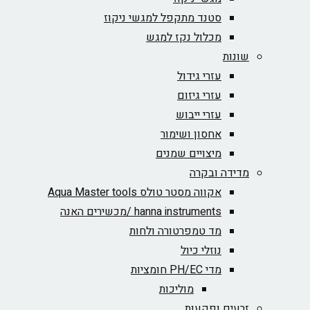
סטנד מתקפל למגשי ניקוז
מכלול נקז למגש
שונות
עזרי גידול
עזרי גיזום
עזרי ייבוש
אחסון ושימור
מיצויים שמנים
מדידה ובקרה
אקווה מסטר טולס Aqua Master tools
hanna instruments /מכשירים האנה
מד טמפרטורה ולחות
נוזלי כיול
מדי PH/EC חומציות
מוליכות
זרעים ופקעות