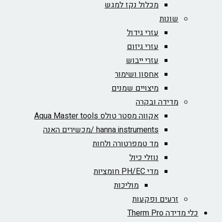
מכלול נקז למגש
שונות
עזרי גידול
עזרי גיזום
עזרי ייבוש
אחסון ושימור
מיצויים שמנים
מדידה ובקרה
אקווה מסטר טולס Aqua Master tools
hanna instruments /מכשירים האנה
מד טמפרטורה ולחות
נוזלי כיול
מדי PH/EC חומציות
מוליכות
זרעים ופקעות
כלי מדידה Therm Pro