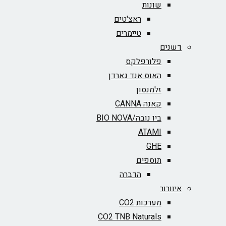
שונות
ראצ'טים
טיימרים
דשנים
פלורפלקס
האוס אנד גארדן
זלמנסון
קאנה CANNA
ביו נובה/BIO NOVA‏
ATAMI
GHE
תוספים
הדברה
איוורור
מערכות CO2
CO2 TNB Naturals