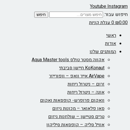
Youtube
Instagram
חיפוש עבור:
חיפוש
0.00
₪
0
עגלת קניות
ראשי
אודות
המותגים שלנו
אקווה מסטר טולס Aqua Master tools
KoKonaut חיישן סביבתי
AirVape אייר וואפ – וופורייזר
זרום – ניטרול ריחות
אונה – ניטרול ריחות
וואקום פרופרש- קופסאות ואקום
סאן פלאואר – מכונות גיזום
טרים סטיישן – שולחנות גיזום
אוויל סליק – קופסאות סיליקון