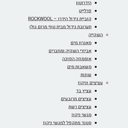
הידרוטון
פרלייט
קוביית גידול הידרו – ROCKWOOL‏
תערובת גידול מבית טוף מרום גולן
השקייה
מאגרון מים
אביזרי השקיה ומחברים
אוסמוזה הפוכה
משאבות מים
שונות
עציצים וניקוז
עציץ בד
עציצים מרובעים
עציצים רשת
מגשי ניקוז
סטנד מתקפל למגשי ניקוז