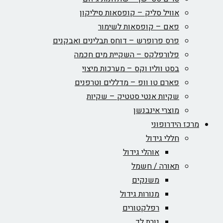
אוויל סליק – קופסאות סיליקון
פאם – קופסאות לשימור
פרס פרופרש – דוחס תבלינים ואבקנים
פלורפלקס – השקיית מים חכמה
בסט ווליו וקס – מערכות מיצוי
פארם טו וופ – מדללים וטרפנים
שקיות אנטי סטטיק – שקיות
מוצרי אינבנשן
מרכז הידרופוני
חללי גידול
אוהלי גידול
תאורה / חשמל
משנקים
מנורות גידול
רפלקטורים
נורת לד