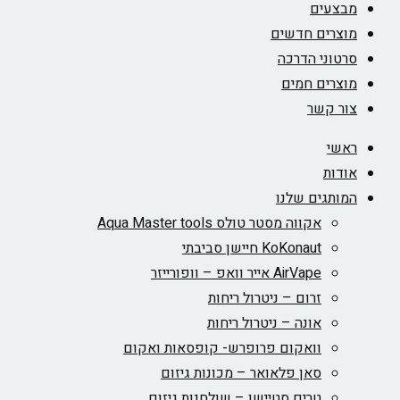
מבצעים
מוצרים חדשים
סרטוני הדרכה
מוצרים חמים
צור קשר
ראשי
אודות
המותגים שלנו
אקווה מסטר טולס Aqua Master tools
KoKonaut חיישן סביבתי
AirVape אייר וואפ – וופורייזר
זרום – ניטרול ריחות
אונה – ניטרול ריחות
וואקום פרופרש- קופסאות ואקום
סאן פלאואר – מכונות גיזום
טרים סטיישן – שולחנות גיזום