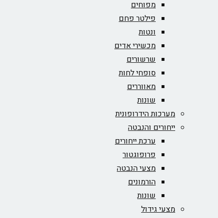
מפוחים
פילטר פחם
ונטות
מכשירי אדים
שרשורים
סופחי לחות
מאווררים
שונות
מערכות הידרופונית
ייחורים והנבטה
ערכת ייחורים
פרופוגטור
מצעי הנבטה
הורמונים
שונות
מצעי גידול