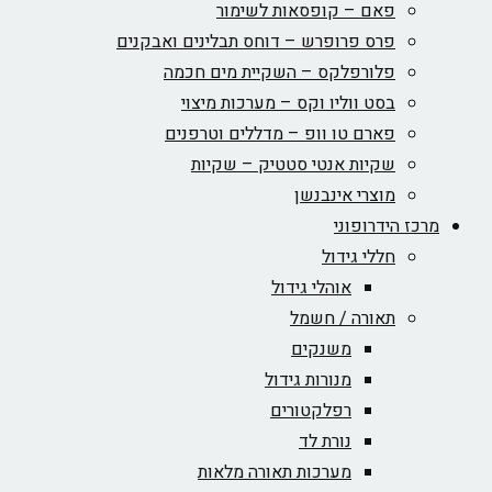
פאם – קופסאות לשימור
פרס פרופרש – דוחס תבלינים ואבקנים
פלורפלקס – השקיית מים חכמה
בסט ווליו וקס – מערכות מיצוי
פארם טו וופ – מדללים וטרפנים
שקיות אנטי סטטיק – שקיות
מוצרי אינבנשן
מרכז הידרופוני
חללי גידול
אוהלי גידול
תאורה / חשמל
משנקים
מנורות גידול
רפלקטורים
נורת לד
מערכות תאורה מלאות