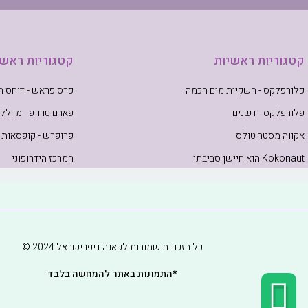
קטגוריות ראשיות
קטגוריות ראשי
פלורפלקס - השקיית מים חכמה
פרס פראש - דוחס תב
פלורפלקס - דשנים
פארם טו וופ - מדללי
אקווה מסטר טולס
פרופרש - קופסאות 
Kokonaut הוא חיישן סביבתי
המרכז הידרופוני
כל הזכויות שמורות לקאנה דיפו ישראל 2024 ©
*התמונות באתר להמחשה בלבד