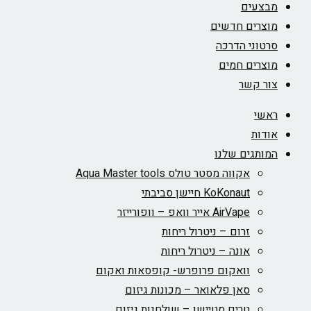
מבצעים
מוצרים חדשים
סרטוני הדרכה
מוצרים חמים
צור קשר
ראשי
אודות
המותגים שלנו
אקווה מסטר טולס Aqua Master tools
KoKonaut חיישן סביבתי
AirVape אייר וואפ – וופורייזר
זרום – ניטרול ריחות
אונה – ניטרול ריחות
וואקום פרופרש- קופסאות ואקום
סאן פלאואר – מכונות גיזום
טרים סטיישן – שולחנות גיזום