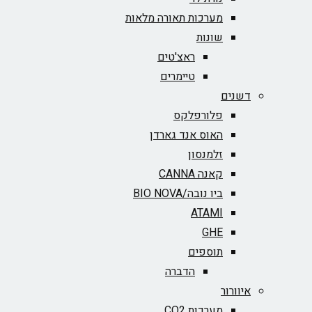
מערכות תאורה מלאות
שונות
ראצ'טים
טיימרים
דשנים
פלורפלקס
האוס אנד גארדן
זלמנסון
קאנה CANNA
ביו נובה/BIO NOVA‏
ATAMI
GHE
תוספים
הדברה
איוורור
מערכות CO2