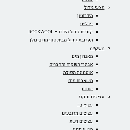
מצעי גידול
הידרוטון
פרלייט
קוביית גידול הידרו – ROCKWOOL‏
תערובת גידול מבית טוף מרום גולן
השקייה
מאגרון מים
אביזרי השקיה ומחברים
אוסמוזה הפוכה
משאבות מים
שונות
עציצים וניקוז
עציץ בד
עציצים מרובעים
עציצים רשת
מגשי ניקוז