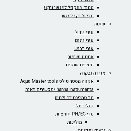
סטנד מתקפל למגשי ניקוז
מכלול נקז למגש
שונות
עזרי גידול
עזרי גיזום
עזרי ייבוש
אחסון ושימור
מיצויים שמנים
מדידה ובקרה
אקווה מסטר טולס Aqua Master tools
hanna instruments /מכשירים האנה
מד טמפרטורה ולחות
נוזלי כיול
מדי PH/EC חומציות
מוליכות
זרעים ופקעות