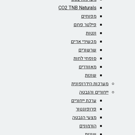
CO2 TNB Naturals
מפוחים
פילטר פחם
ונטות
מכשירי אדים
שרשורים
סופחי לחות
מאווררים
שונות
מערכות הידרופונית
ייחורים והנבטה
ערכת ייחורים
פרופוגטור
מצעי הנבטה
הורמונים
שונות