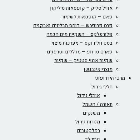
אוויל סליק – קופסאות סיליקון
פאם – קופסאות לשימור
פרס פרופרש – דוחס תבלינים ואבקנים
פלורפלקס – השקיית מים חכמה
בסט ווליו וקס – מערכות מיצוי
פארם טו וופ – מדללים וטרפנים
שקיות אנטי סטטיק – שקיות
מוצרי אינבנשן
מרכז הידרופוני
חללי גידול
אוהלי גידול
תאורה / חשמל
משנקים
מנורות גידול
רפלקטורים
נורת לד