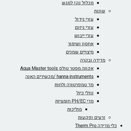
מכלול נקז למגש
שונות
עזרי גידול
עזרי גיזום
עזרי ייבוש
אחסון ושימור
מיצויים שמנים
מדידה ובקרה
אקווה מסטר טולס Aqua Master tools
hanna instruments /מכשירים האנה
מד טמפרטורה ולחות
נוזלי כיול
מדי PH/EC חומציות
מוליכות
זרעים ופקעות
כלי מדידה Therm Pro