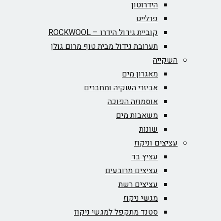
הידרוטון
פרלייט
קוביית גידול הידרו – ROCKWOOL‏
תערובת גידול מבית טוף מרום גולן
השקייה
מאגרון מים
אביזרי השקיה ומחברים
אוסמוזה הפוכה
משאבות מים
שונות
עציצים וניקוז
עציץ בד
עציצים מרובעים
עציצים רשת
מגשי ניקוז
סטנד מתקפל למגשי ניקוז