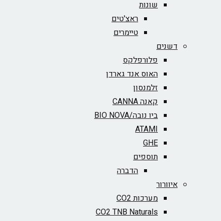
שונות
ראצ'טים
טיימרים
דשנים
פלורפלקס
האוס אנד גארדן
זלמנסון
קאנה CANNA
ביו נובה/BIO NOVA‏
ATAMI
GHE
תוספים
הדברה
איוורור
מערכות CO2
CO2 TNB Naturals