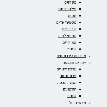
מפוחים
פילטר פחם
ונטות
מכשירי אדים
שרשורים
סופחי לחות
מאווררים
שונות
מערכות הידרופונית
ייחורים והנבטה
ערכת ייחורים
פרופוגטור
מצעי הנבטה
הורמונים
שונות
מצעי גידול