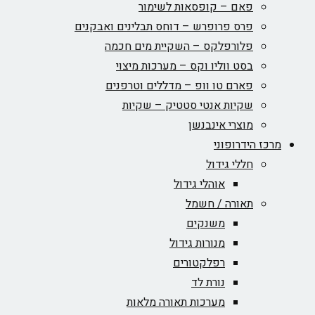
פאם – קופסאות לשימור
פרס פרופרש – דוחס תבלינים ואבקנים
פלורפלקס – השקיית מים חכמה
בסט ווליו וקס – מערכות מיצוי
פארם טו וופ – מדללים וטרפנים
שקיות אנטי סטטיק – שקיות
מוצרי אינבנשן
מרכז הידרופוני
חללי גידול
אוהלי גידול
תאורה / חשמל
משנקים
מנורות גידול
רפלקטורים
נורת לד
מערכות תאורה מלאות