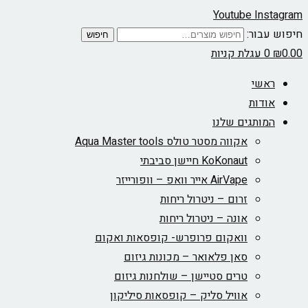
Youtube
Instagram
חיפוש עבור:
חיפוש
0.00
₪
0
עגלת קניות
ראשי
אודות
המותגים שלנו
אקווה מסטר טולס Aqua Master tools
KoKonaut חיישן סביבתי
AirVape אייר וואפ – וופורייזר
זרום – ניטרול ריחות
אונה – ניטרול ריחות
וואקום פרופרש- קופסאות ואקום
סאן פלאואר – מכונות גיזום
טרים סטיישן – שולחנות גיזום
אוויל סליק – קופסאות סיליקון