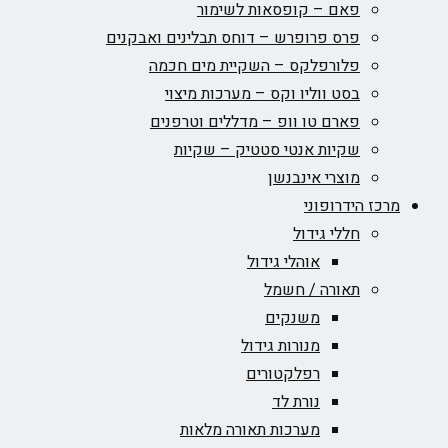
פאם – קופסאות לשימור
פרס פרופרש – דוחס תבלינים ואבקנים
פלורפלקס – השקיית מים חכמה
בסט ווליו וקס – מערכות מיצוי
פארם טו וופ – מדללים וטרפנים
שקיות אנטי סטטיק – שקיות
מוצרי אינבנשן
מרכז הידרופוני
חללי גידול
אוהלי גידול
תאורה / חשמל
משנקים
מנורות גידול
רפלקטורים
נורת לד
מערכות תאורה מלאות