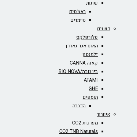
שונות
ראצ'טים
טיימרים
דשנים
פלורפלקס
האוס אנד גארדן
זלמנסון
קאנה CANNA
ביו נובה/BIO NOVA‏
ATAMI
GHE
תוספים
הדברה
איוורור
מערכות CO2
CO2 TNB Naturals