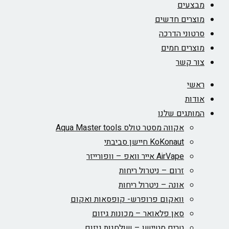
מבצעים
מוצרים חדשים
סרטוני הדרכה
מוצרים חמים
צור קשר
ראשי
אודות
המותגים שלנו
אקווה מסטר טולס Aqua Master tools
KoKonaut חיישן סביבתי
AirVape אייר וואפ – וופורייזר
זרום – ניטרול ריחות
אונה – ניטרול ריחות
וואקום פרופרש- קופסאות ואקום
סאן פלאואר – מכונות גיזום
טרים סטיישן – שולחנות גיזום