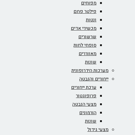
מפוחים
פילטר פחם
ונטות
מכשירי אדים
שרשורים
סופחי לחות
מאווררים
שונות
מערכות הידרופונית
ייחורים והנבטה
ערכת ייחורים
פרופוגטור
מצעי הנבטה
הורמונים
שונות
מצעי גידול