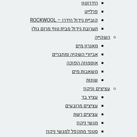
הידרוטון
פרלייט
קוביית גידול הידרו – ROCKWOOL‏
תערובת גידול מבית טוף מרום גולן
השקייה
מאגרון מים
אביזרי השקיה ומחברים
אוסמוזה הפוכה
משאבות מים
שונות
עציצים וניקוז
עציץ בד
עציצים מרובעים
עציצים רשת
מגשי ניקוז
סטנד מתקפל למגשי ניקוז