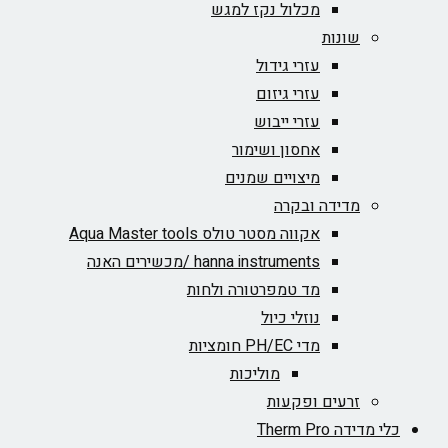
מכלול נקז למגש
שונות
עזרי גידול
עזרי גיזום
עזרי ייבוש
אחסון ושימור
מיצויים שמנים
מדידה ובקרה
אקווה מסטר טולס Aqua Master tools
hanna instruments /מכשירים האנה
מד טמפרטורה ולחות
נוזלי כיול
מדי PH/EC חומציות
מוליכות
זרעים ופקעות
כלי מדידה Therm Pro