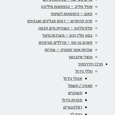
אוויל סליק – קופסאות סיליקון
פאם – קופסאות לשימור
פרס פרופרש – דוחס תבלינים ואבקנים
פלורפלקס – השקיית מים חכמה
בסט ווליו וקס – מערכות מיצוי
פארם טו וופ – מדללים וטרפנים
שקיות אנטי סטטיק – שקיות
מוצרי אינבנשן
מרכז הידרופוני
חללי גידול
אוהלי גידול
תאורה / חשמל
משנקים
מנורות גידול
רפלקטורים
נורת לד