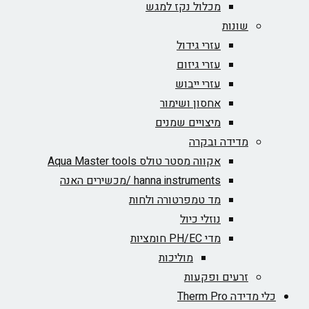
מכלול נקז למגש
שונות
עזרי גידול
עזרי גיזום
עזרי ייבוש
אחסון ושימור
מיצויים שמנים
מדידה ובקרה
אקווה מסטר טולס Aqua Master tools
hanna instruments /מכשירים האנה
מד טמפרטורה ולחות
נוזלי כיול
מדי PH/EC חומציות
מוליכות
זרעים ופקעות
כלי מדידה Therm Pro