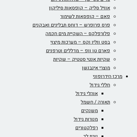
אוויל סליק – קופסאות סיליקון
פאם – קופסאות לשימור
פרס פרופרש – דוחס תבלינים ואבקנים
פלורפלקס – השקיית מים חכמה
בסט ווליו וקס – מערכות מיצוי
פארם טו וופ – מדללים וטרפנים
שקיות אנטי סטטיק – שקיות
מוצרי אינבנשן
מרכז הידרופוני
חללי גידול
אוהלי גידול
תאורה / חשמל
משנקים
מנורות גידול
רפלקטורים
נורת לד