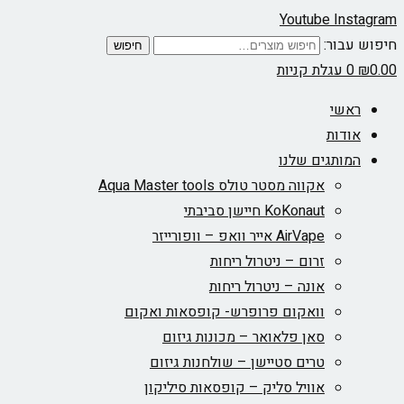
Youtube
Instagram
חיפוש עבור:
חיפוש
0.00
₪
0
עגלת קניות
ראשי
אודות
המותגים שלנו
אקווה מסטר טולס Aqua Master tools
KoKonaut חיישן סביבתי
AirVape אייר וואפ – וופורייזר
זרום – ניטרול ריחות
אונה – ניטרול ריחות
וואקום פרופרש- קופסאות ואקום
סאן פלאואר – מכונות גיזום
טרים סטיישן – שולחנות גיזום
אוויל סליק – קופסאות סיליקון