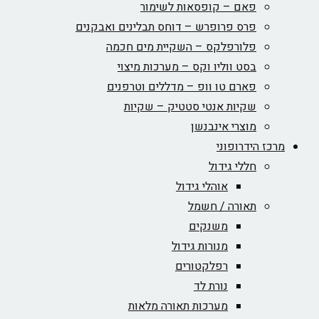
פאם – קופסאות לשימור
פרס פרופרש – דוחס תבלינים ואבקנים
פלורפלקס – השקיית מים חכמה
בסט ווליו וקס – מערכות מיצוי
פארם טו וופ – מדללים וטרפנים
שקיות אנטי סטטיק – שקיות
מוצרי אינבנשן
מרכז הידרופוני
חללי גידול
אוהלי גידול
תאורה / חשמל
משנקים
מנורות גידול
רפלקטורים
נורת לד
מערכות תאורה מלאות