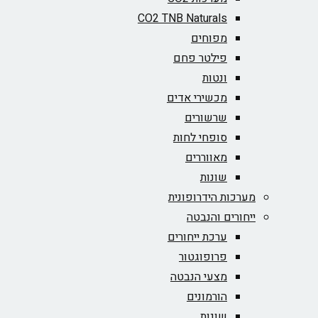
CO2 TNB Naturals
מפוחים
פילטר פחם
ונטות
מכשירי אדים
שרשורים
סופחי לחות
מאווררים
שונות
מערכות הידרופונית
ייחורים והנבטה
ערכת ייחורים
פרופוגטור
מצעי הנבטה
הורמונים
שונות