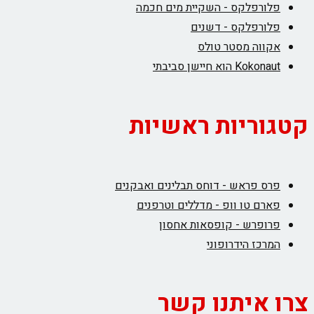
פלורפלקס - השקיית מים חכמה
פלורפלקס - דשנים
אקווה מסטר טולס
Kokonaut הוא חיישן סביבתי
קטגוריות ראשיות
פרס פראש - דוחס תבלינים ואבקנים
פארם טו וופ - מדללים וטרפנים
פרופרש - קופסאות אחסון
המרכז הידרופוני
צרו איתנו קשר