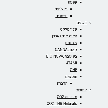
שונות
ראצ'טים
טיימרים
דשנים
פלורפלקס
האוס אנד גארדן
זלמנסון
קאנה CANNA
ביו נובה/BIO NOVA‏
ATAMI
GHE
תוספים
הדברה
איוורור
מערכות CO2
CO2 TNB Naturals