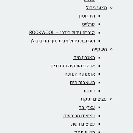
מצעי גידול
הידרוטון
פרלייט
קוביית גידול הידרו – ROCKWOOL‏
תערובת גידול מבית טוף מרום גולן
השקייה
מאגרון מים
אביזרי השקיה ומחברים
אוסמוזה הפוכה
משאבות מים
שונות
עציצים וניקוז
עציץ בד
עציצים מרובעים
עציצים רשת
מגשי ניקוז