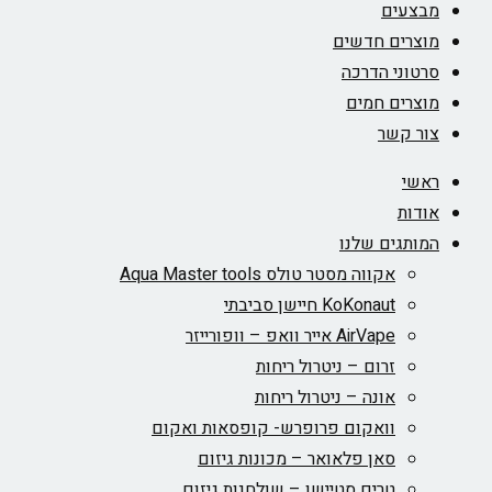
מבצעים
מוצרים חדשים
סרטוני הדרכה
מוצרים חמים
צור קשר
ראשי
אודות
המותגים שלנו
אקווה מסטר טולס Aqua Master tools
KoKonaut חיישן סביבתי
AirVape אייר וואפ – וופורייזר
זרום – ניטרול ריחות
אונה – ניטרול ריחות
וואקום פרופרש- קופסאות ואקום
סאן פלאואר – מכונות גיזום
טרים סטיישן – שולחנות גיזום