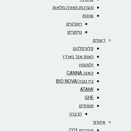
מערכות תאורה מלאות
שונות
ראצ'טים
טיימרים
דשנים
פלורפלקס
האוס אנד גארדן
זלמנסון
קאנה CANNA
ביו נובה/BIO NOVA‏
ATAMI
GHE
תוספים
הדברה
איוורור
מערכות CO2