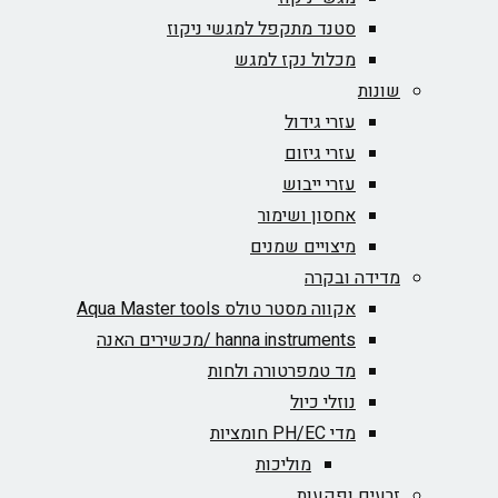
סטנד מתקפל למגשי ניקוז
מכלול נקז למגש
שונות
עזרי גידול
עזרי גיזום
עזרי ייבוש
אחסון ושימור
מיצויים שמנים
מדידה ובקרה
אקווה מסטר טולס Aqua Master tools
hanna instruments /מכשירים האנה
מד טמפרטורה ולחות
נוזלי כיול
מדי PH/EC חומציות
מוליכות
זרעים ופקעות