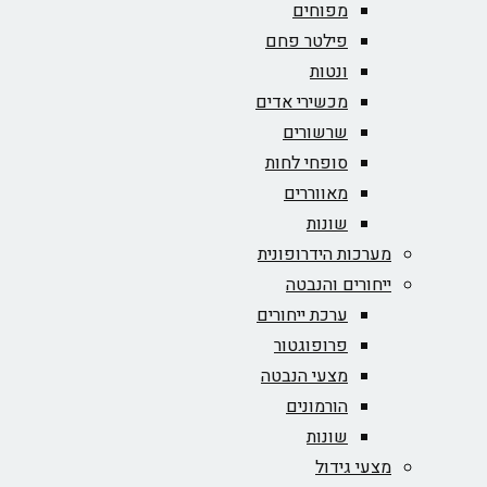
מפוחים
פילטר פחם
ונטות
מכשירי אדים
שרשורים
סופחי לחות
מאווררים
שונות
מערכות הידרופונית
ייחורים והנבטה
ערכת ייחורים
פרופוגטור
מצעי הנבטה
הורמונים
שונות
מצעי גידול