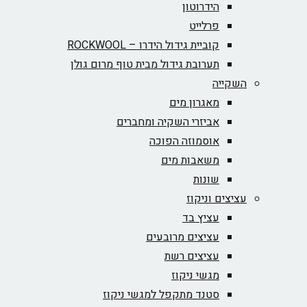
הידרוטון
פרלייט
קוביית גידול הידרו – ROCKWOOL‏
תערובת גידול מבית טוף מרום גולן
השקייה
מאגרון מים
אביזרי השקיה ומחברים
אוסמוזה הפוכה
משאבות מים
שונות
עציצים וניקוז
עציץ בד
עציצים מרובעים
עציצים רשת
מגשי ניקוז
סטנד מתקפל למגשי ניקוז