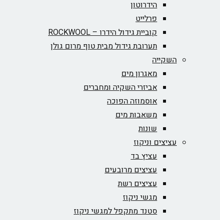
הידרוטון
פרלייט
קוביית גידול הידרו – ROCKWOOL‏
תערובת גידול מבית טוף מרום גולן
השקייה
מאגרון מים
אביזרי השקיה ומחברים
אוסמוזה הפוכה
משאבות מים
שונות
עציצים וניקוז
עציץ בד
עציצים מרובעים
עציצים רשת
מגשי ניקוז
סטנד מתקפל למגשי ניקוז