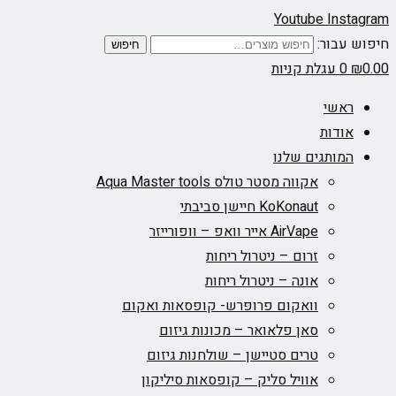
Youtube
Instagram
חיפוש עבור:
חיפוש
0.00
₪
0
עגלת קניות
ראשי
אודות
המותגים שלנו
אקווה מסטר טולס Aqua Master tools
KoKonaut חיישן סביבתי
AirVape אייר וואפ – וופורייזר
זרום – ניטרול ריחות
אונה – ניטרול ריחות
וואקום פרופרש- קופסאות ואקום
סאן פלאואר – מכונות גיזום
טרים סטיישן – שולחנות גיזום
אוויל סליק – קופסאות סיליקון