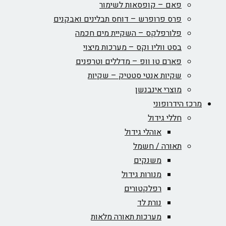
פאם – קופסאות לשימור
פרס פרופרש – דוחס תבלינים ואבקנים
פלורפלקס – השקיית מים חכמה
בסט ווליו וקס – מערכות מיצוי
פארם טו וופ – מדללים וטרפנים
שקיות אנטי סטטיק – שקיות
מוצרי אינבנשן
מרכז הידרופוני
חללי גידול
אוהלי גידול
תאורה / חשמל
משנקים
מנורות גידול
רפלקטורים
נורת לד
מערכות תאורה מלאות