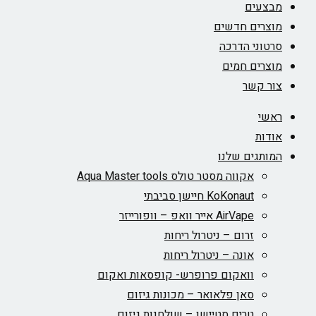
מבצעים
מוצרים חדשים
סרטוני הדרכה
מוצרים חמים
צור קשר
ראשי
אודות
המותגים שלנו
אקווה מסטר טולס Aqua Master tools
KoKonaut חיישן סביבתי
AirVape אייר וואפ – וופורייזר
זרום – ניטרול ריחות
אונה – ניטרול ריחות
וואקום פרופרש- קופסאות ואקום
סאן פלאואר – מכונות גיזום
טרים סטיישן – שולחנות גיזום