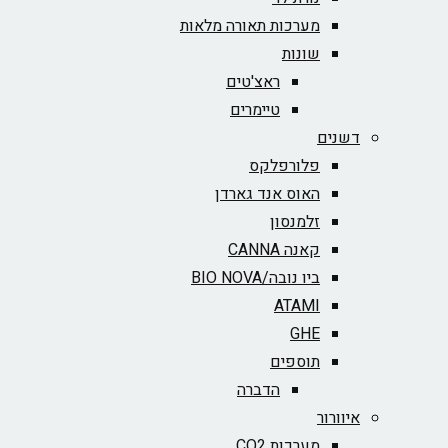
מערכות תאורה מלאות
שונות
ראצ'טים
טיימרים
דשנים
פלורפלקס
האוס אנד גארדן
זלמנסון
קאנה CANNA
ביו נובה/BIO NOVA‏
ATAMI
GHE
תוספים
הדברה
איוורור
מערכות CO2