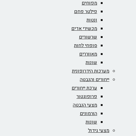
מפוחים
פילטר פחם
ונטות
מכשירי אדים
שרשורים
סופחי לחות
מאווררים
שונות
מערכות הידרופונית
ייחורים והנבטה
ערכת ייחורים
פרופוגטור
מצעי הנבטה
הורמונים
שונות
מצעי גידול