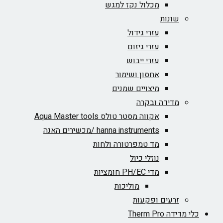
מכלול נקז למגש
שונות
עזרי גידול
עזרי גיזום
עזרי ייבוש
אחסון ושימור
מיצויים שמנים
מדידה ובקרה
אקווה מסטר טולס Aqua Master tools
hanna instruments /מכשירים האנה
מד טמפרטורה ולחות
נוזלי כיול
מדי PH/EC חומציות
מוליכות
זרעים ופקעות
כלי מדידה Therm Pro