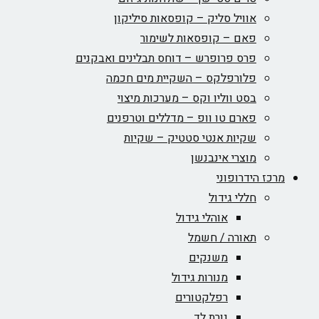
אוויל סליק – קופסאות סיליקון
פאם – קופסאות לשימור
פרס פרופרש – דוחס תבלינים ואבקנים
פלורפלקס – השקיית מים חכמה
בסט ווליו וקס – מערכות מיצוי
פארם טו וופ – מדללים וטרפנים
שקיות אנטי סטטיק – שקיות
מוצרי אינבנשן
מרכז הידרופוני
חללי גידול
אוהלי גידול
תאורה / חשמל
משנקים
מנורות גידול
רפלקטורים
נורת לד