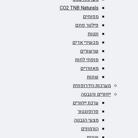
CO2 TNB Naturals
מפוחים
פילטר פחם
ונטות
מכשירי אדים
שרשורים
סופחי לחות
מאווררים
שונות
מערכות הידרופונית
ייחורים והנבטה
ערכת ייחורים
פרופוגטור
מצעי הנבטה
הורמונים
שונות