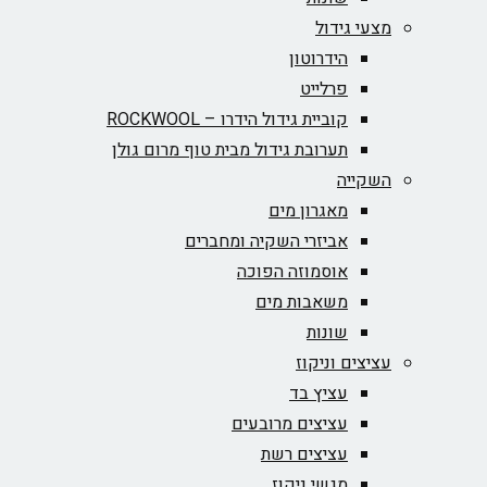
מצעי גידול
הידרוטון
פרלייט
קוביית גידול הידרו – ROCKWOOL‏
תערובת גידול מבית טוף מרום גולן
השקייה
מאגרון מים
אביזרי השקיה ומחברים
אוסמוזה הפוכה
משאבות מים
שונות
עציצים וניקוז
עציץ בד
עציצים מרובעים
עציצים רשת
מגשי ניקוז