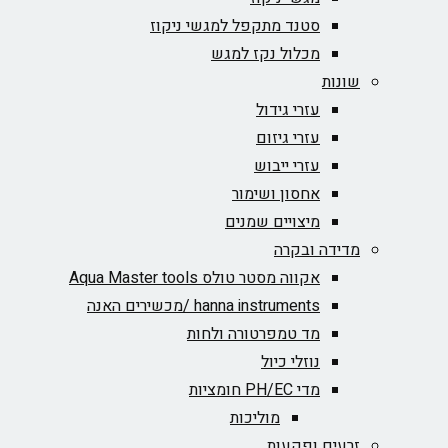
סטנד מתקפל למגשי ניקוז
מכלול נקז למגש
שונות
עזרי גידול
עזרי גיזום
עזרי ייבוש
אחסון ושימור
מיצויים שמנים
מדידה ובקרה
אקווה מסטר טולס Aqua Master tools
hanna instruments /מכשירים האנה
מד טמפרטורה ולחות
נוזלי כיול
מדי PH/EC חומציות
מוליכות
זרעים ופקעות