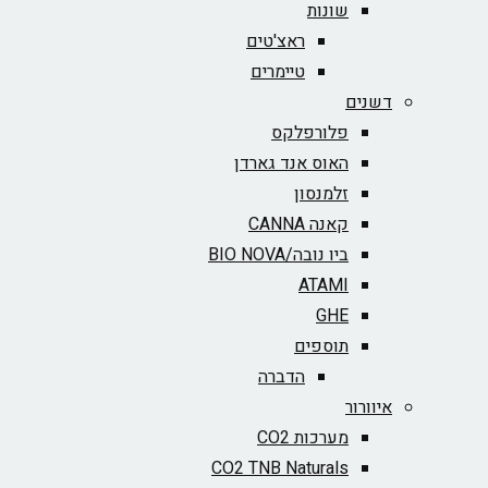
שונות
ראצ'טים
טיימרים
דשנים
פלורפלקס
האוס אנד גארדן
זלמנסון
קאנה CANNA
ביו נובה/BIO NOVA‏
ATAMI
GHE
תוספים
הדברה
איוורור
מערכות CO2
CO2 TNB Naturals