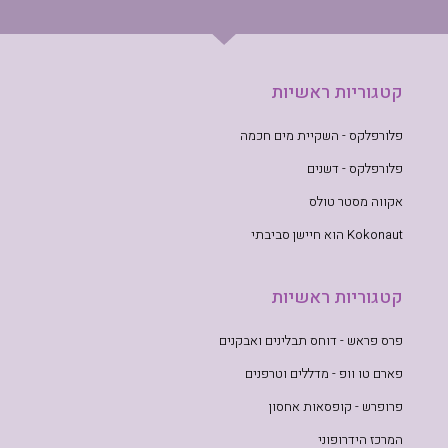
קטגוריות ראשיות
פלורפלקס - השקיית מים חכמה
פלורפלקס - דשנים
אקווה מסטר טולס
Kokonaut הוא חיישן סביבתי
קטגוריות ראשיות
פרס פראש - דוחס תבלינים ואבקנים
פארם טו וופ - מדללים וטרפנים
פרופרש - קופסאות אחסון
המרכז הידרופוני