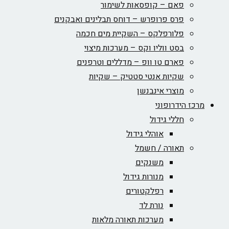
פאם – קופסאות לשימור
פרס פרופרש – דוחס תבלינים ואבקנים
פלורפלקס – השקיית מים חכמה
בסט ווליו וקס – מערכות מיצוי
פארם טו וופ – מדללים וטרפנים
שקיות אנטי סטטיק – שקיות
מוצרי אינבנשן
מרכז הידרופוני
חללי גידול
אוהלי גידול
תאורה / חשמל
משנקים
מנורות גידול
רפלקטורים
נורת לד
מערכות תאורה מלאות