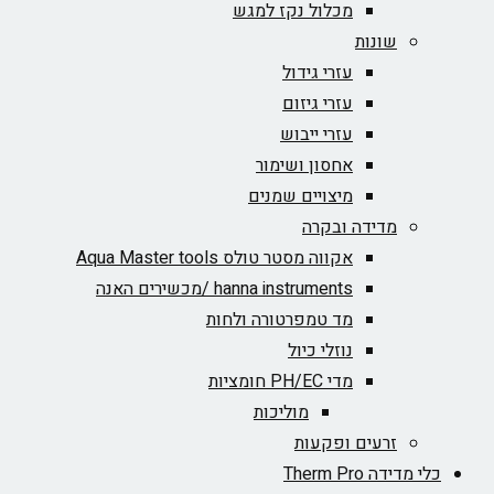
מכלול נקז למגש
שונות
עזרי גידול
עזרי גיזום
עזרי ייבוש
אחסון ושימור
מיצויים שמנים
מדידה ובקרה
אקווה מסטר טולס Aqua Master tools
hanna instruments /מכשירים האנה
מד טמפרטורה ולחות
נוזלי כיול
מדי PH/EC חומציות
מוליכות
זרעים ופקעות
כלי מדידה Therm Pro