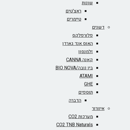
שונות
ראצ'טים
טיימרים
דשנים
פלורפלקס
האוס אנד גארדן
זלמנסון
קאנה CANNA
ביו נובה/BIO NOVA‏
ATAMI
GHE
תוספים
הדברה
איוורור
מערכות CO2
CO2 TNB Naturals