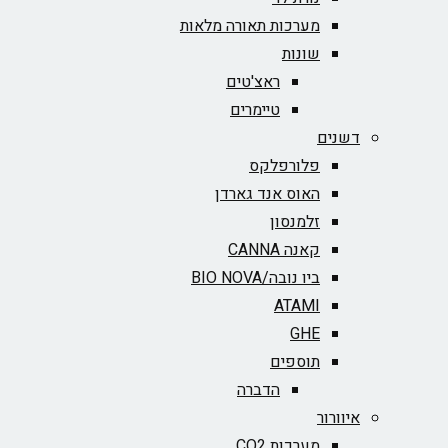
מערכות תאורה מלאות
שונות
ראצ'טים
טיימרים
דשנים
פלורפלקס
האוס אנד גארדן
זלמנסון
קאנה CANNA
ביו נובה/BIO NOVA‏
ATAMI
GHE
תוספים
הדברה
איוורור
מערכות CO2