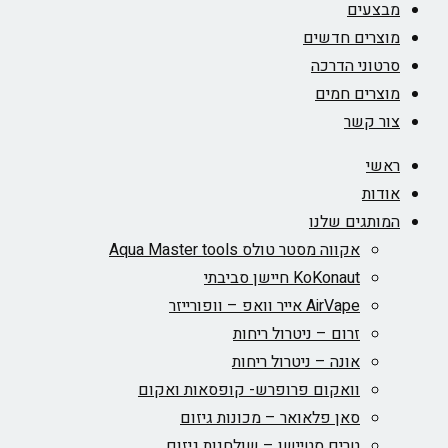
מבצעים
מוצרים חדשים
סרטוני הדרכה
מוצרים חמים
צור קשר
ראשי
אודות
המותגים שלנו
אקווה מסטר טולס Aqua Master tools
KoKonaut חיישן סביבתי
AirVape אייר וואפ – וופורייזר
זרום – ניטרול ריחות
אונה – ניטרול ריחות
וואקום פרופרש- קופסאות ואקום
סאן פלאואר – מכונות גיזום
טרים סטיישן – שולחנות גיזום