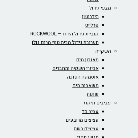
מצעי גידול
הידרוטון
פרלייט
קוביית גידול הידרו – ROCKWOOL‏
תערובת גידול מבית טוף מרום גולן
השקייה
מאגרון מים
אביזרי השקיה ומחברים
אוסמוזה הפוכה
משאבות מים
שונות
עציצים וניקוז
עציץ בד
עציצים מרובעים
עציצים רשת
מגשי ניקוז