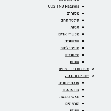
CO2 TNB Naturals
מפוחים
פילטר פחם
ונטות
מכשירי אדים
שרשורים
סופחי לחות
מאווררים
שונות
מערכות הידרופונית
ייחורים והנבטה
ערכת ייחורים
פרופוגטור
מצעי הנבטה
הורמונים
שונות