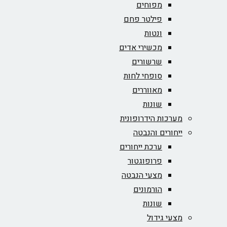
מפוחים
פילטר פחם
ונטות
מכשירי אדים
שרשורים
סופחי לחות
מאווררים
שונות
מערכות הידרופונית
ייחורים והנבטה
ערכת ייחורים
פרופוגטור
מצעי הנבטה
הורמונים
שונות
מצעי גידול