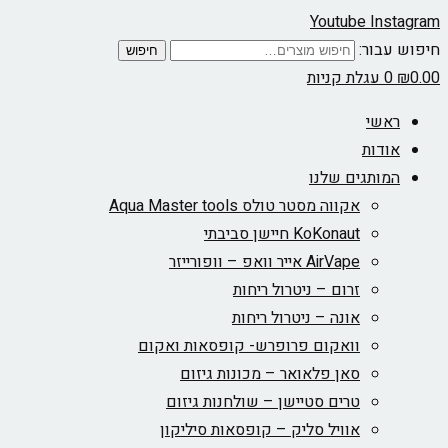
Youtube
Instagram
חיפוש עבור:
חיפוש
0.00
₪
0
עגלת קניות
ראשי
אודות
המותגים שלנו
אקווה מסטר טולס Aqua Master tools
KoKonaut חיישן סביבתי
AirVape אייר וואפ – וופורייזר
זרום – ניטרול ריחות
אונה – ניטרול ריחות
וואקום פרופרש- קופסאות ואקום
סאן פלאואר – מכונות גיזום
טרים סטיישן – שולחנות גיזום
אוויל סליק – קופסאות סיליקון