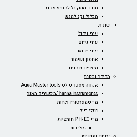
סטנד מתקפל למגשי ניקוז
מכלול נקז למגש
שונות
עזרי גידול
עזרי גיזום
עזרי ייבוש
אחסון ושימור
מיצויים שמנים
מדידה ובקרה
אקווה מסטר טולס Aqua Master tools
hanna instruments /מכשירים האנה
מד טמפרטורה ולחות
נוזלי כיול
מדי PH/EC חומציות
מוליכות
זרעים ופקעות