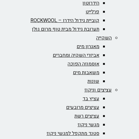
הידרוטון
פרלייט
קוביית גידול הידרו – ROCKWOOL‏
תערובת גידול מבית טוף מרום גולן
השקייה
מאגרון מים
אביזרי השקיה ומחברים
אוסמוזה הפוכה
משאבות מים
שונות
עציצים וניקוז
עציץ בד
עציצים מרובעים
עציצים רשת
מגשי ניקוז
סטנד מתקפל למגשי ניקוז