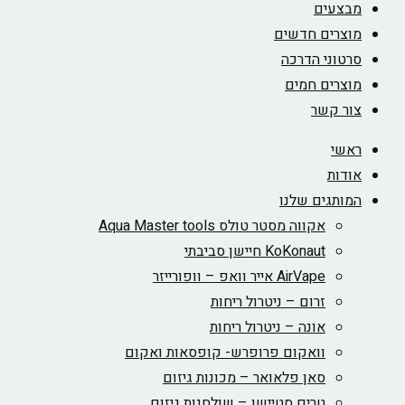
מבצעים
מוצרים חדשים
סרטוני הדרכה
מוצרים חמים
צור קשר
ראשי
אודות
המותגים שלנו
אקווה מסטר טולס Aqua Master tools
KoKonaut חיישן סביבתי
AirVape אייר וואפ – וופורייזר
זרום – ניטרול ריחות
אונה – ניטרול ריחות
וואקום פרופרש- קופסאות ואקום
סאן פלאואר – מכונות גיזום
טרים סטיישן – שולחנות גיזום