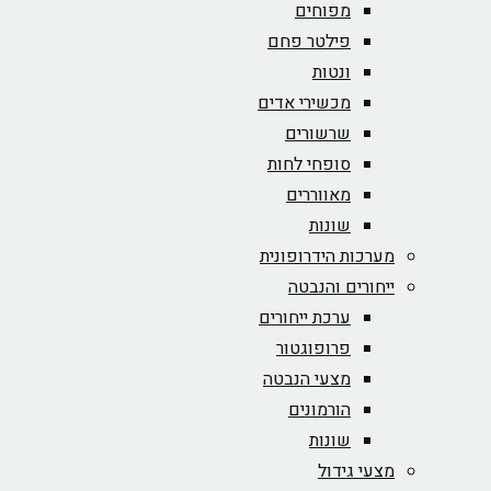
מפוחים
פילטר פחם
ונטות
מכשירי אדים
שרשורים
סופחי לחות
מאווררים
שונות
מערכות הידרופונית
ייחורים והנבטה
ערכת ייחורים
פרופוגטור
מצעי הנבטה
הורמונים
שונות
מצעי גידול