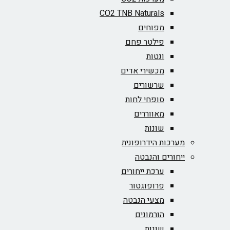
CO2 TNB Naturals
מפוחים
פילטר פחם
ונטות
מכשירי אדים
שרשורים
סופחי לחות
מאווררים
שונות
מערכות הידרופונית
ייחורים והנבטה
ערכת ייחורים
פרופוגטור
מצעי הנבטה
הורמונים
שונות