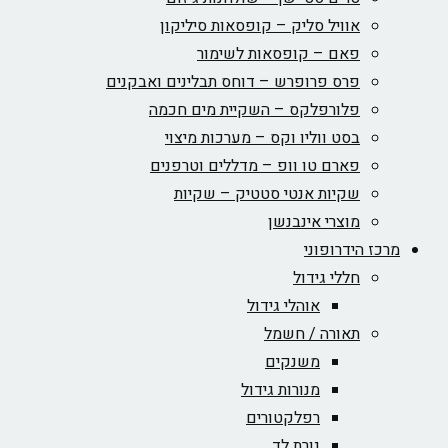
אוויל סליק – קופסאות סיליקון
פאם – קופסאות לשימור
פרס פרופרש – דוחס תבלינים ואבקנים
פלורפלקס – השקיית מים חכמה
בסט ווליו וקס – מערכות מיצוי
פארם טו וופ – מדללים וטרפנים
שקיות אנטי סטטיק – שקיות
מוצרי אינבנשן
מרכז הידרופוני
חללי גידול
אוהלי גידול
תאורה / חשמל
משנקים
מנורות גידול
רפלקטורים
נורת לד