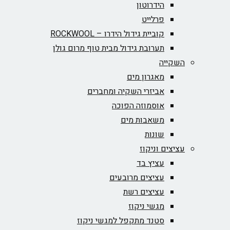
הידרוטון
פרלייט
קוביית גידול הידרו – ROCKWOOL‏
תערובת גידול מבית טוף מרום גולן
השקייה
מאגרון מים
אביזרי השקיה ומחברים
אוסמוזה הפוכה
משאבות מים
שונות
עציצים וניקוז
עציץ בד
עציצים מרובעים
עציצים רשת
מגשי ניקוז
סטנד מתקפל למגשי ניקוז