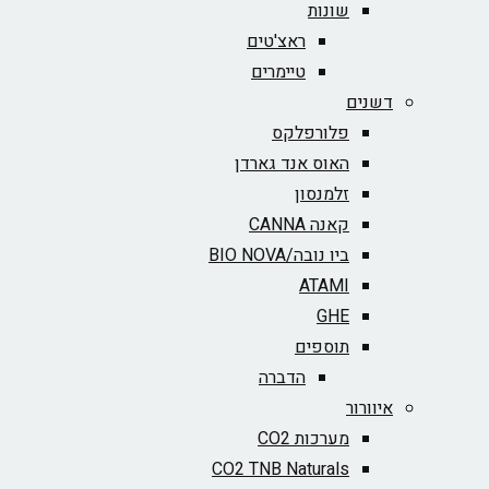
שונות
ראצ'טים
טיימרים
דשנים
פלורפלקס
האוס אנד גארדן
זלמנסון
קאנה CANNA
ביו נובה/BIO NOVA‏
ATAMI
GHE
תוספים
הדברה
איוורור
מערכות CO2
CO2 TNB Naturals