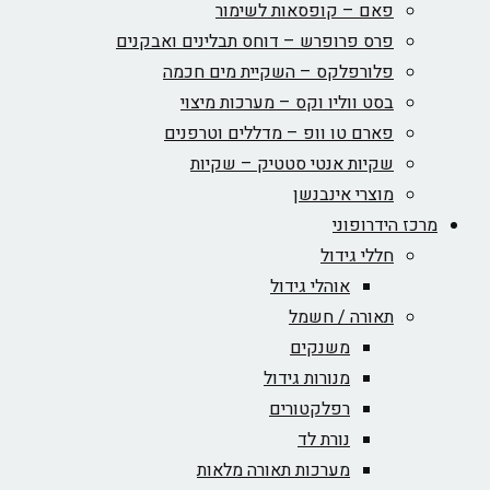
פאם – קופסאות לשימור
פרס פרופרש – דוחס תבלינים ואבקנים
פלורפלקס – השקיית מים חכמה
בסט ווליו וקס – מערכות מיצוי
פארם טו וופ – מדללים וטרפנים
שקיות אנטי סטטיק – שקיות
מוצרי אינבנשן
מרכז הידרופוני
חללי גידול
אוהלי גידול
תאורה / חשמל
משנקים
מנורות גידול
רפלקטורים
נורת לד
מערכות תאורה מלאות