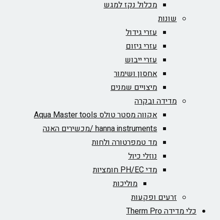
מכלול נקז למגש
שונות
עזרי גידול
עזרי גיזום
עזרי ייבוש
אחסון ושימור
מיצויים שמנים
מדידה ובקרה
אקווה מסטר טולס Aqua Master tools
hanna instruments /מכשירים האנה
מד טמפרטורה ולחות
נוזלי כיול
מדי PH/EC חומציות
מוליכות
זרעים ופקעות
כלי מדידה Therm Pro