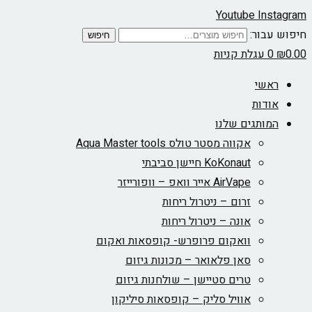
Youtube
Instagram
חיפוש עבור:
חיפוש
0.00
₪
0
עגלת קניות
ראשי
אודות
המותגים שלנו
אקווה מסטר טולס Aqua Master tools
KoKonaut חיישן סביבתי
AirVape אייר וואפ – וופורייזר
זרום – ניטרול ריחות
אונה – ניטרול ריחות
וואקום פרופרש- קופסאות ואקום
סאן פלאואר – מכונות גיזום
טרים סטיישן – שולחנות גיזום
אוויל סליק – קופסאות סיליקון