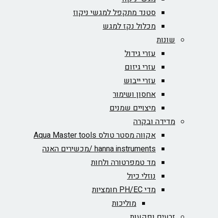
סטנד מתקפל למגשי ניקוז
מכלול נקז למגש
שונות
עזרי גידול
עזרי גיזום
עזרי ייבוש
אחסון ושימור
מיצויים שמנים
מדידה ובקרה
אקווה מסטר טולס Aqua Master tools
hanna instruments /מכשירים האנה
מד טמפרטורה ולחות
נוזלי כיול
מדי PH/EC חומציות
מוליכות
זרעים ופקעות