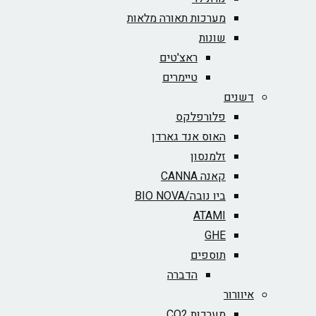
מערכות תאורה מלאות
שונות
ראצ'טים
טיימרים
דשנים
פלורפלקס
האוס אנד גארדן
זלמנסון
קאנה CANNA
ביו נובה/BIO NOVA‏
ATAMI
GHE
תוספים
הדברה
איוורור
מערכות CO2