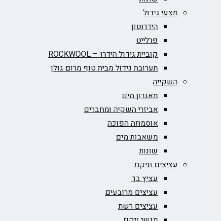
מצעי גידול
הידרוטון
פרלייט
קוביית גידול הידרו – ROCKWOOL‏
תערובת גידול מבית טוף מרום גולן
השקייה
מאגרון מים
אביזרי השקיה ומחברים
אוסמוזה הפוכה
משאבות מים
שונות
עציצים וניקוז
עציץ בד
עציצים מרובעים
עציצים רשת
מגשי ניקוז