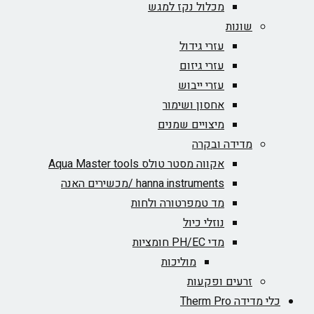
מכלול נקז למגש
שונות
עזרי גידול
עזרי גיזום
עזרי ייבוש
אחסון ושימור
מיצויים שמנים
מדידה ובקרה
אקווה מסטר טולס Aqua Master tools
hanna instruments /מכשירים האנה
מד טמפרטורה ולחות
נוזלי כיול
מדי PH/EC חומציות
מוליכות
זרעים ופקעות
כלי מדידה Therm Pro