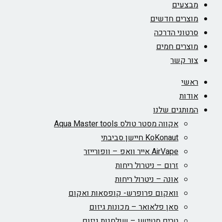
מבצעים
מוצרים חדשים
סרטוני הדרכה
מוצרים חמים
צור קשר
ראשי
אודות
המותגים שלנו
אקווה מסטר טולס Aqua Master tools
KoKonaut חיישן סביבתי
AirVape אייר וואפ – וופורייזר
זרום – ניטרול ריחות
אונה – ניטרול ריחות
וואקום פרופרש- קופסאות ואקום
סאן פלאואר – מכונות גיזום
טרים סטיישן – שולחנות גיזום