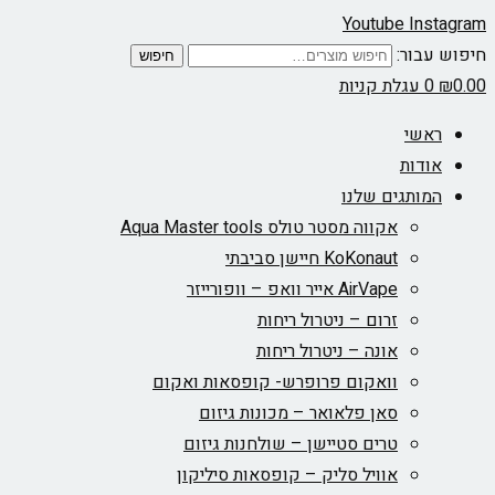
Youtube
Instagram
חיפוש עבור:
חיפוש
0.00
₪
0
עגלת קניות
ראשי
אודות
המותגים שלנו
אקווה מסטר טולס Aqua Master tools
KoKonaut חיישן סביבתי
AirVape אייר וואפ – וופורייזר
זרום – ניטרול ריחות
אונה – ניטרול ריחות
וואקום פרופרש- קופסאות ואקום
סאן פלאואר – מכונות גיזום
טרים סטיישן – שולחנות גיזום
אוויל סליק – קופסאות סיליקון