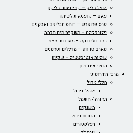
אוויל סליק – קופסאות סיליקון
פאם – קופסאות לשימור
פרס פרופרש – דוחס תבלינים ואבקנים
פלורפלקס – השקיית מים חכמה
בסט ווליו וקס – מערכות מיצוי
פארם טו וופ – מדללים וטרפנים
שקיות אנטי סטטיק – שקיות
מוצרי אינבנשן
מרכז הידרופוני
חללי גידול
אוהלי גידול
תאורה / חשמל
משנקים
מנורות גידול
רפלקטורים
נורת לד