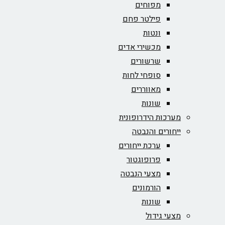
מפוחים
פילטר פחם
ונטות
מכשירי אדים
שרשורים
סופחי לחות
מאווררים
שונות
מערכות הידרופונית
ייחורים והנבטה
ערכת ייחורים
פרופוגטור
מצעי הנבטה
הורמונים
שונות
מצעי גידול