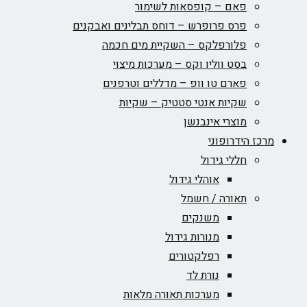
פאם – קופסאות לשימור
פרס פרופרש – דוחס תבלינים ואבקנים
פלורפלקס – השקיית מים חכמה
בסט ווליו וקס – מערכות מיצוי
פארם טו וופ – מדללים וטרפנים
שקיות אנטי סטטיק – שקיות
מוצרי אינבנשן
מרכז הידרופוני
חללי גידול
אוהלי גידול
תאורה / חשמל
משנקים
מנורות גידול
רפלקטורים
נורת לד
מערכות תאורה מלאות