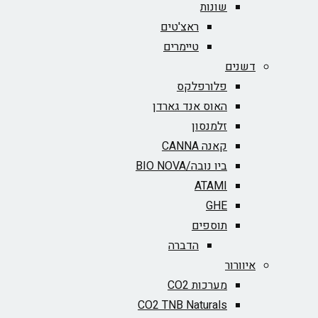
שונות
ראצ'טים
טיימרים
דשנים
פלורפלקס
האוס אנד גארדן
זלמנסון
קאנה CANNA
ביו נובה/BIO NOVA‏
ATAMI
GHE
תוספים
הדברה
איוורור
מערכות CO2
CO2 TNB Naturals