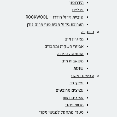
הידרוטון
פרלייט
קוביית גידול הידרו – ROCKWOOL‏
תערובת גידול מבית טוף מרום גולן
השקייה
מאגרון מים
אביזרי השקיה ומחברים
אוסמוזה הפוכה
משאבות מים
שונות
עציצים וניקוז
עציץ בד
עציצים מרובעים
עציצים רשת
מגשי ניקוז
סטנד מתקפל למגשי ניקוז