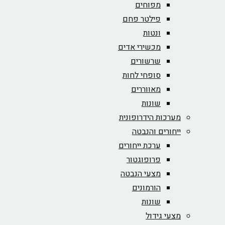
מפוחים
פילטר פחם
ונטות
מכשירי אדים
שרשורים
סופחי לחות
מאווררים
שונות
מערכות הידרופונית
ייחורים והנבטה
ערכת ייחורים
פרופוגטור
מצעי הנבטה
הורמונים
שונות
מצעי גידול