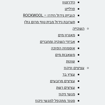
הידרוטון
פרלייט
קוביית גידול הידרו – ROCKWOOL‏
תערובת גידול מבית טוף מרום גולן
השקייה
מאגרון מים
אביזרי השקיה ומחברים
אוסמוזה הפוכה
משאבות מים
שונות
עציצים וניקוז
עציץ בד
עציצים מרובעים
עציצים רשת
מגשי ניקוז
סטנד מתקפל למגשי ניקוז