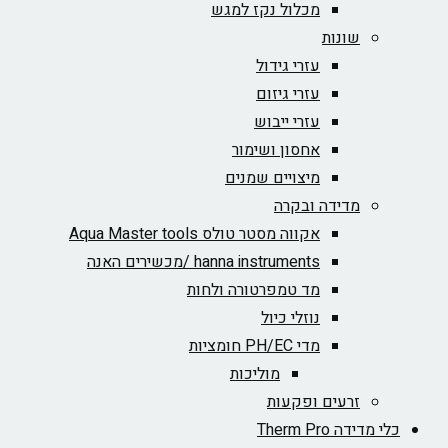
מכלול נקז למגש
שונות
עזרי גידול
עזרי גיזום
עזרי ייבוש
אחסון ושימור
מיצויים שמנים
מדידה ובקרה
אקווה מסטר טולס Aqua Master tools
hanna instruments /מכשירים האנה
מד טמפרטורה ולחות
נוזלי כיול
מדי PH/EC חומציות
מוליכות
זרעים ופקעות
כלי מדידה Therm Pro