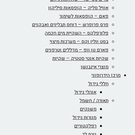
אוויל סליק – קופסאות סיליקון
פאם – קופסאות לשימור
פרס פרופרש – דוחס תבלינים ואבקנים
פלורפלקס – השקיית מים חכמה
בסט ווליו וקס – מערכות מיצוי
פארם טו וופ – מדללים וטרפנים
שקיות אנטי סטטיק – שקיות
מוצרי אינבנשן
מרכז הידרופוני
חללי גידול
אוהלי גידול
תאורה / חשמל
משנקים
מנורות גידול
רפלקטורים
נורת לד