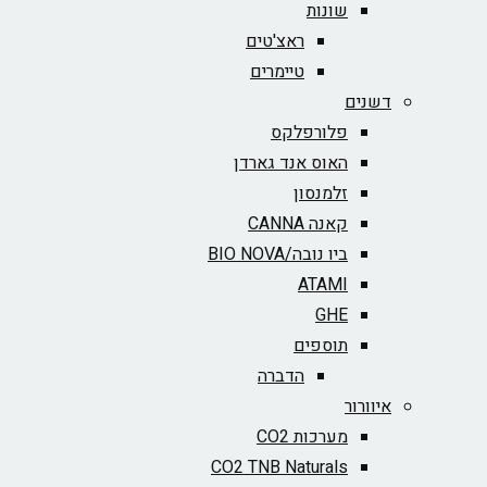
שונות
ראצ'טים
טיימרים
דשנים
פלורפלקס
האוס אנד גארדן
זלמנסון
קאנה CANNA
ביו נובה/BIO NOVA‏
ATAMI
GHE
תוספים
הדברה
איוורור
מערכות CO2
CO2 TNB Naturals