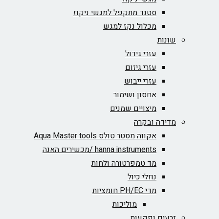
סטנד מתקפל למגשי ניקוז
מכלול נקז למגש
שונות
עזרי גידול
עזרי גיזום
עזרי ייבוש
אחסון ושימור
מיצויים שמנים
מדידה ובקרה
אקווה מסטר טולס Aqua Master tools
hanna instruments /מכשירים האנה
מד טמפרטורה ולחות
נוזלי כיול
מדי PH/EC חומציות
מוליכות
זרעים ופקעות