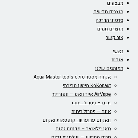
מבצעים
מוצרים חדשים
סרטוני הדרכה
מוצרים חמים
צור קשר
ראשי
אודות
המותגים שלנו
אקווה מסטר טולס Aqua Master tools
KoKonaut חיישן סביבתי
AirVape אייר וואפ – וופורייזר
זרום – ניטרול ריחות
אונה – ניטרול ריחות
וואקום פרופרש- קופסאות ואקום
סאן פלאואר – מכונות גיזום
טרים סטיישן – שולחנות גיזום