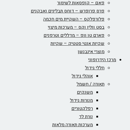
פאם – קופסאות לשימור
פרס פרופרש – דוחס תבלינים ואבקנים
פלורפלקס – השקיית מים חכמה
בסט ווליו וקס – מערכות מיצוי
פארם טו וופ – מדללים וטרפנים
שקיות אנטי סטטיק – שקיות
מוצרי אינבנשן
מרכז הידרופוני
חללי גידול
אוהלי גידול
תאורה / חשמל
משנקים
מנורות גידול
רפלקטורים
נורת לד
מערכות תאורה מלאות