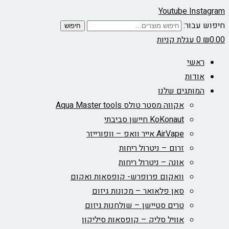
Youtube
Instagram
חיפוש עבור:
חיפוש
0.00
₪
0
עגלת קניות
ראשי
אודות
המותגים שלנו
אקווה מסטר טולס Aqua Master tools
KoKonaut חיישן סביבתי
AirVape אייר וואפ – וופורייזר
זרום – ניטרול ריחות
אונה – ניטרול ריחות
וואקום פרופרש- קופסאות ואקום
סאן פלאואר – מכונות גיזום
טרים סטיישן – שולחנות גיזום
אוויל סליק – קופסאות סיליקון