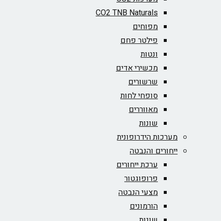
CO2 TNB Naturals
מפוחים
פילטר פחם
ונטות
מכשירי אדים
שרשורים
סופחי לחות
מאווררים
שונות
מערכות הידרופונית
ייחורים והנבטה
ערכת ייחורים
פרופוגטור
מצעי הנבטה
הורמונים
שונות