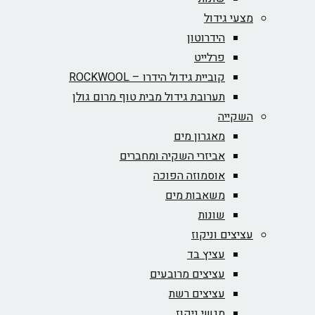
מצעי גידול
הידרוטון
פרלייט
קוביית גידול הידרו – ROCKWOOL‏
תערובת גידול מבית טוף מרום גולן
השקייה
מאגרון מים
אביזרי השקיה ומחברים
אוסמוזה הפוכה
משאבות מים
שונות
עציצים וניקוז
עציץ בד
עציצים מרובעים
עציצים רשת
מגשי ניקוז