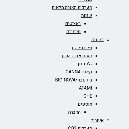
מערכות תאורה מלאות
שונות
ראצ'טים
טיימרים
דשנים
פלורפלקס
האוס אנד גארדן
זלמנסון
קאנה CANNA
ביו נובה/BIO NOVA‏
ATAMI
GHE
תוספים
הדברה
איוורור
מערכות CO2