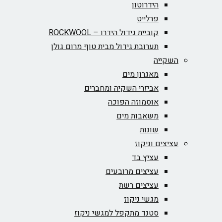
הידרוטון
פרלייט
קוביית גידול הידרו – ROCKWOOL‏
תערובת גידול מבית טוף מרום גולן
השקייה
מאגרון מים
אביזרי השקיה ומחברים
אוסמוזה הפוכה
משאבות מים
שונות
עציצים וניקוז
עציץ בד
עציצים מרובעים
עציצים רשת
מגשי ניקוז
סטנד מתקפל למגשי ניקוז