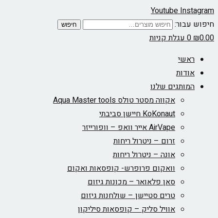
Youtube
Instagram
חיפוש עבור:
חיפוש
0.00
₪
0
עגלת קניות
ראשי
אודות
המותגים שלנו
אקווה מסטר טולס Aqua Master tools
KoKonaut חיישן סביבתי
AirVape אייר וואפ – וופורייזר
זרום – ניטרול ריחות
אונה – ניטרול ריחות
וואקום פרופרש- קופסאות ואקום
סאן פלאואר – מכונות גיזום
טרים סטיישן – שולחנות גיזום
אוויל סליק – קופסאות סיליקון