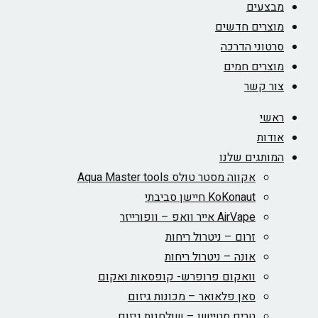
מבצעים
מוצרים חדשים
סרטוני הדרכה
מוצרים חמים
צור קשר
ראשי
אודות
המותגים שלנו
אקווה מסטר טולס Aqua Master tools
KoKonaut חיישן סביבתי
AirVape אייר וואפ – וופורייזר
זרום – ניטרול ריחות
אונה – ניטרול ריחות
וואקום פרופרש- קופסאות ואקום
סאן פלאואר – מכונות גיזום
טרים סטיישן – שולחנות גיזום