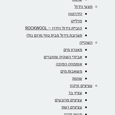
מצעי גידול
הידרוטון
פרלייט
קוביית גידול הידרו – ROCKWOOL‏
תערובת גידול מבית טוף מרום גולן
השקייה
מאגרון מים
אביזרי השקיה ומחברים
אוסמוזה הפוכה
משאבות מים
שונות
עציצים וניקוז
עציץ בד
עציצים מרובעים
עציצים רשת
מגשי ניקוז