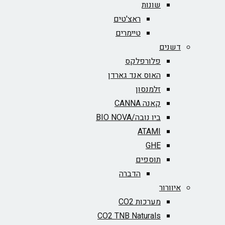
שונות
ראצ'טים
טיימרים
דשנים
פלורפלקס
האוס אנד גארדן
זלמנסון
קאנה CANNA
ביו נובה/BIO NOVA‏
ATAMI
GHE
תוספים
הדברה
איוורור
מערכות CO2
CO2 TNB Naturals