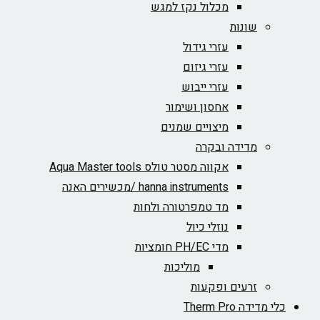
מכלול נקז למגש
שונות
עזרי גידול
עזרי גיזום
עזרי ייבוש
אחסון ושימור
מיצויים שמנים
מדידה ובקרה
אקווה מסטר טולס Aqua Master tools
hanna instruments /מכשירים האנה
מד טמפרטורה ולחות
נוזלי כיול
מדי PH/EC חומציות
מוליכות
זרעים ופקעות
כלי מדידה Therm Pro