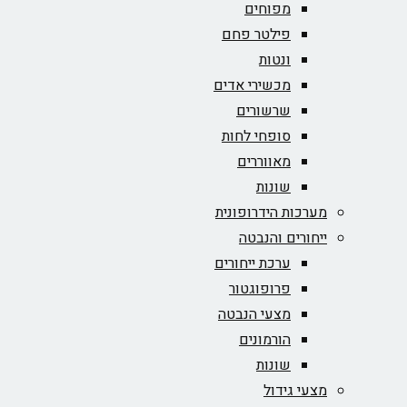
מפוחים
פילטר פחם
ונטות
מכשירי אדים
שרשורים
סופחי לחות
מאווררים
שונות
מערכות הידרופונית
ייחורים והנבטה
ערכת ייחורים
פרופוגטור
מצעי הנבטה
הורמונים
שונות
מצעי גידול