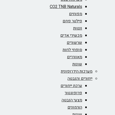
CO2 TNB Naturals
מפוחים
פילטר פחם
ונטות
מכשירי אדים
שרשורים
סופחי לחות
מאווררים
שונות
מערכות הידרופונית
ייחורים והנבטה
ערכת ייחורים
פרופוגטור
מצעי הנבטה
הורמונים
שונות