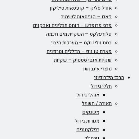
אוויל סליק – קופסאות סיליקון
פאם – קופסאות לשימור
פרס פרופרש – דוחס תבלינים ואבקנים
פלורפלקס – השקיית מים חכמה
בסט ווליו וקס – מערכות מיצוי
פארם טו וופ – מדללים וטרפנים
שקיות אנטי סטטיק – שקיות
מוצרי אינבנשן
מרכז הידרופוני
חללי גידול
אוהלי גידול
תאורה / חשמל
משנקים
מנורות גידול
רפלקטורים
נורת לד