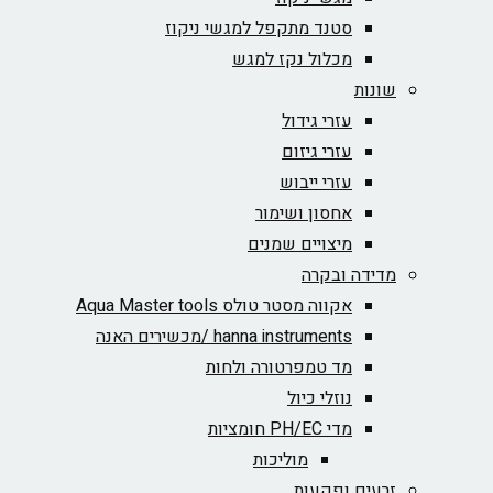
סטנד מתקפל למגשי ניקוז
מכלול נקז למגש
שונות
עזרי גידול
עזרי גיזום
עזרי ייבוש
אחסון ושימור
מיצויים שמנים
מדידה ובקרה
אקווה מסטר טולס Aqua Master tools
hanna instruments /מכשירים האנה
מד טמפרטורה ולחות
נוזלי כיול
מדי PH/EC חומציות
מוליכות
זרעים ופקעות