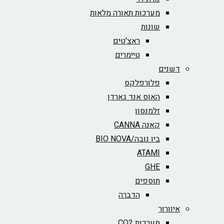
מערכות תאורה מלאות
שונות
ראצ'טים
טיימרים
דשנים
פלורפלקס
האוס אנד גארדן
זלמנסון
קאנה CANNA
ביו נובה/BIO NOVA‏
ATAMI
GHE
תוספים
הדברה
איוורור
מערכות CO2