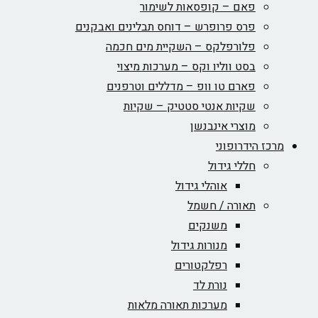
פאם – קופסאות לשימור
פרס פרופרש – דוחס תבלינים ואבקנים
פלורפלקס – השקיית מים חכמה
בסט ווליו וקס – מערכות מיצוי
פארם טו וופ – מדללים וטרפנים
שקיות אנטי סטטיק – שקיות
מוצרי אינבנשן
מרכז הידרופוני
חללי גידול
אוהלי גידול
תאורה / חשמל
משנקים
מנורות גידול
רפלקטורים
נורת לד
מערכות תאורה מלאות