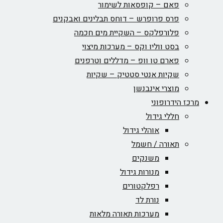
פאם – קופסאות לשימור
פרס פרופרש – דוחס תבלינים ואבקנים
פלורפלקס – השקיית מים חכמה
בסט ווליו וקס – מערכות מיצוי
פארם טו וופ – מדללים וטרפנים
שקיות אנטי סטטיק – שקיות
מוצרי אינבנשן
מרכז הידרופוני
חללי גידול
אוהלי גידול
תאורה / חשמל
משנקים
מנורות גידול
רפלקטורים
נורת לד
מערכות תאורה מלאות