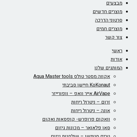
מבצעים
מוצרים חדשים
סרטוני הדרכה
מוצרים חמים
צור קשר
ראשי
אודות
המותגים שלנו
אקווה מסטר טולס Aqua Master tools
KoKonaut חיישן סביבתי
AirVape אייר וואפ – וופורייזר
זרום – ניטרול ריחות
אונה – ניטרול ריחות
וואקום פרופרש- קופסאות ואקום
סאן פלאואר – מכונות גיזום
טרים סטיישן – שולחנות גיזום