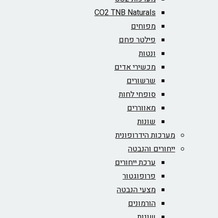
CO2 TNB Naturals
מפוחים
פילטר פחם
ונטות
מכשירי אדים
שרשורים
סופחי לחות
מאווררים
שונות
מערכות הידרופונית
ייחורים והנבטה
ערכת ייחורים
פרופוגטור
מצעי הנבטה
הורמונים
שונות