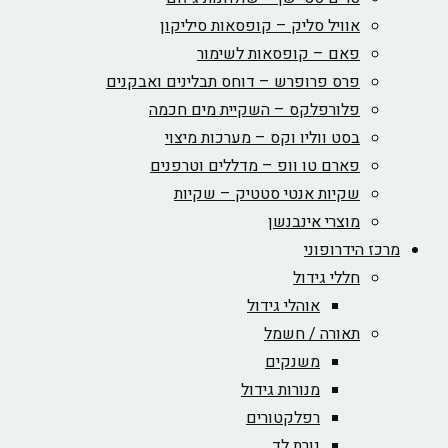
אוויל סליק – קופסאות סיליקון
פאם – קופסאות לשימור
פרס פרופרש – דוחס תבלינים ואבקנים
פלורפלקס – השקיית מים חכמה
בסט ווליו וקס – מערכות מיצוי
פארם טו וופ – מדללים וטרפנים
שקיות אנטי סטטיק – שקיות
מוצרי אינבנשן
מרכז הידרופוני
חללי גידול
אוהלי גידול
תאורה / חשמל
משנקים
מנורות גידול
רפלקטורים
נורת לד