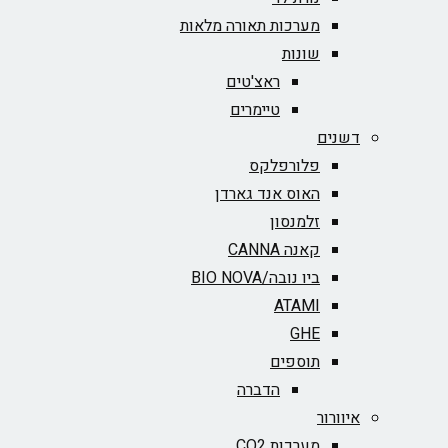
מערכות תאורה מלאות
שונות
ראצ'טים
טיימרים
דשנים
פלורפלקס
האוס אנד גארדן
זלמנסון
קאנה CANNA
ביו נובה/BIO NOVA‏
ATAMI
GHE
תוספים
הדברה
איוורור
מערכות CO2