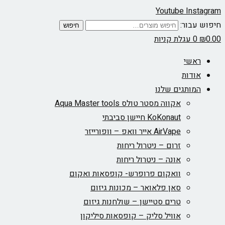
Youtube
Instagram
חיפוש עבור:
חיפוש
0.00
₪
0
עגלת קניות
ראשי
אודות
המותגים שלנו
אקווה מסטר טולס Aqua Master tools
KoKonaut חיישן סביבתי
AirVape אייר וואפ – וופורייזר
זרום – ניטרול ריחות
אונה – ניטרול ריחות
וואקום פרופרש- קופסאות ואקום
סאן פלאואר – מכונות גיזום
טרים סטיישן – שולחנות גיזום
אוויל סליק – קופסאות סיליקון