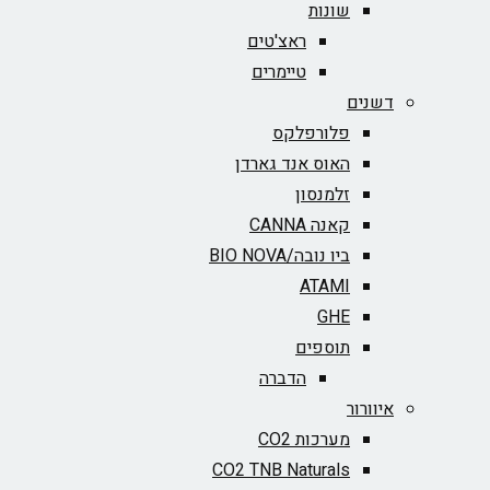
שונות
ראצ'טים
טיימרים
דשנים
פלורפלקס
האוס אנד גארדן
זלמנסון
קאנה CANNA
ביו נובה/BIO NOVA‏
ATAMI
GHE
תוספים
הדברה
איוורור
מערכות CO2
CO2 TNB Naturals