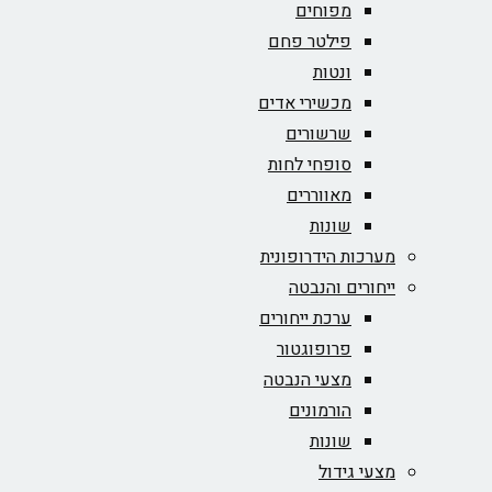
מפוחים
פילטר פחם
ונטות
מכשירי אדים
שרשורים
סופחי לחות
מאווררים
שונות
מערכות הידרופונית
ייחורים והנבטה
ערכת ייחורים
פרופוגטור
מצעי הנבטה
הורמונים
שונות
מצעי גידול