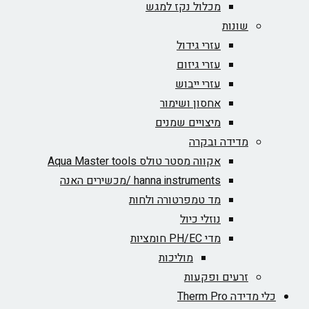
מכלול נקז למגש
שונות
עזרי גידול
עזרי גיזום
עזרי ייבוש
אחסון ושימור
מיצויים שמנים
מדידה ובקרה
אקווה מסטר טולס Aqua Master tools
hanna instruments /מכשירים האנה
מד טמפרטורה ולחות
נוזלי כיול
מדי PH/EC חומציות
מוליכות
זרעים ופקעות
כלי מדידה Therm Pro