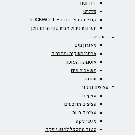
הידרוטון
פרלייט
קוביית גידול הידרו – ROCKWOOL‏
תערובת גידול מבית טוף מרום גולן
השקייה
מאגרון מים
אביזרי השקיה ומחברים
אוסמוזה הפוכה
משאבות מים
שונות
עציצים וניקוז
עציץ בד
עציצים מרובעים
עציצים רשת
מגשי ניקוז
סטנד מתקפל למגשי ניקוז