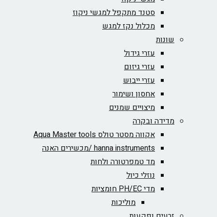
סטנד מתקפל למגשי ניקוז
מכלול נקז למגש
שונות
עזרי גידול
עזרי גיזום
עזרי ייבוש
אחסון ושימור
מיצויים שמנים
מדידה ובקרה
אקווה מסטר טולס Aqua Master tools
hanna instruments /מכשירים האנה
מד טמפרטורה ולחות
נוזלי כיול
מדי PH/EC חומציות
מוליכות
זרעים ופקעות