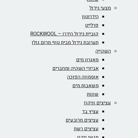
מצעי גידול
הידרוטון
פרלייט
קוביית גידול הידרו – ROCKWOOL‏
תערובת גידול מבית טוף מרום גולן
השקייה
מאגרון מים
אביזרי השקיה ומחברים
אוסמוזה הפוכה
משאבות מים
שונות
עציצים וניקוז
עציץ בד
עציצים מרובעים
עציצים רשת
מגשי ניקוז