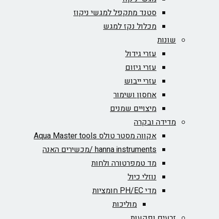
סטנד מתקפל למגשי ניקוז
מכלול נקז למגש
שונות
עזרי גידול
עזרי גיזום
עזרי ייבוש
אחסון ושימור
מיצויים שמנים
מדידה ובקרה
אקווה מסטר טולס Aqua Master tools
hanna instruments /מכשירים האנה
מד טמפרטורה ולחות
נוזלי כיול
מדי PH/EC חומציות
מוליכות
זרעים ופקעות