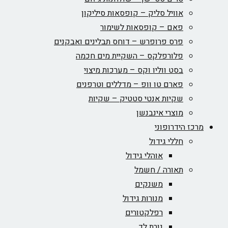
אוויל סליק – קופסאות סיליקון
פאם – קופסאות לשימור
פרס פרופרש – דוחס תבלינים ואבקנים
פלורפלקס – השקיית מים חכמה
בסט ווליו וקס – מערכות מיצוי
פארם טו וופ – מדללים וטרפנים
שקיות אנטי סטטיק – שקיות
מוצרי אינבנשן
מרכז הידרופוני
חללי גידול
אוהלי גידול
תאורה / חשמל
משנקים
מנורות גידול
רפלקטורים
נורת לד