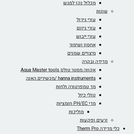
מכלול נקז למגש
שונות
עזרי גידול
עזרי גיזום
עזרי ייבוש
אחסון ושימור
מיצויים שמנים
מדידה ובקרה
אקווה מסטר טולס Aqua Master tools
hanna instruments /מכשירים האנה
מד טמפרטורה ולחות
נוזלי כיול
מדי PH/EC חומציות
מוליכות
זרעים ופקעות
כלי מדידה Therm Pro