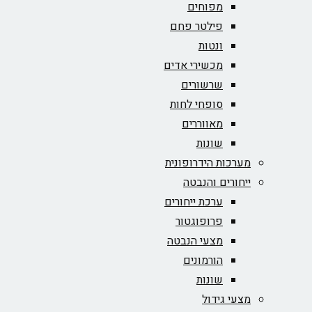
מפוחים
פילטר פחם
ונטות
מכשירי אדים
שרשורים
סופחי לחות
מאווררים
שונות
מערכות הידרופונית
ייחורים והנבטה
ערכת ייחורים
פרופוגטור
מצעי הנבטה
הורמונים
שונות
מצעי גידול