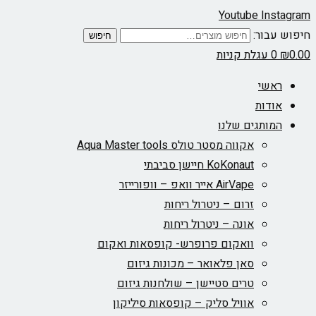
Youtube
Instagram
חיפוש עבור:
חיפוש
0.00
₪
0
עגלת קניות
ראשי
אודות
המותגים שלנו
אקווה מסטר טולס Aqua Master tools
KoKonaut חיישן סביבתי
AirVape אייר וואפ – וופורייזר
זרום – ניטרול ריחות
אונה – ניטרול ריחות
וואקום פרופרש- קופסאות ואקום
סאן פלאואר – מכונות גיזום
טרים סטיישן – שולחנות גיזום
אוויל סליק – קופסאות סיליקון