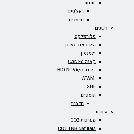
שונות
ראצ'טים
טיימרים
דשנים
פלורפלקס
האוס אנד גארדן
זלמנסון
קאנה CANNA
ביו נובה/BIO NOVA‏
ATAMI
GHE
תוספים
הדברה
איוורור
מערכות CO2
CO2 TNB Naturals