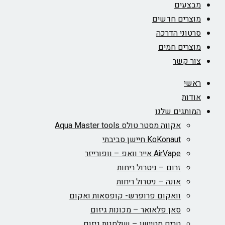
מבצעים
מוצרים חדשים
סרטוני הדרכה
מוצרים חמים
צור קשר
ראשי
אודות
המותגים שלנו
אקווה מסטר טולס Aqua Master tools
KoKonaut חיישן סביבתי
AirVape אייר וואפ – וופורייזר
זרום – ניטרול ריחות
אונה – ניטרול ריחות
וואקום פרופרש- קופסאות ואקום
סאן פלאואר – מכונות גיזום
טרים סטיישן – שולחנות גיזום