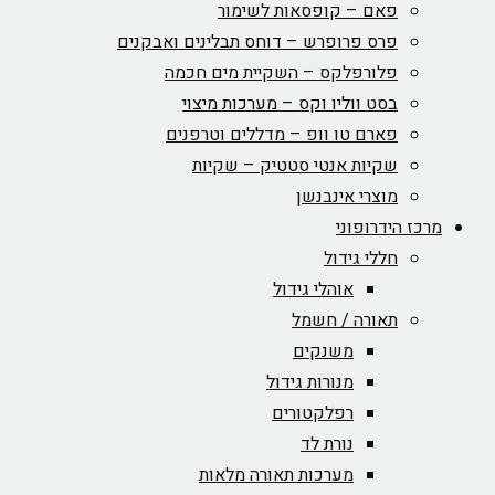
פאם – קופסאות לשימור
פרס פרופרש – דוחס תבלינים ואבקנים
פלורפלקס – השקיית מים חכמה
בסט ווליו וקס – מערכות מיצוי
פארם טו וופ – מדללים וטרפנים
שקיות אנטי סטטיק – שקיות
מוצרי אינבנשן
מרכז הידרופוני
חללי גידול
אוהלי גידול
תאורה / חשמל
משנקים
מנורות גידול
רפלקטורים
נורת לד
מערכות תאורה מלאות