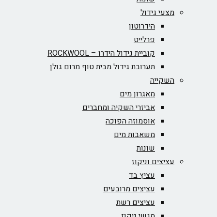
מצעי גידול
הידרוטון
פרלייט
קוביית גידול הידרו – ROCKWOOL‏
תערובת גידול מבית טוף מרום גולן
השקייה
מאגרון מים
אביזרי השקיה ומחברים
אוסמוזה הפוכה
משאבות מים
שונות
עציצים וניקוז
עציץ בד
עציצים מרובעים
עציצים רשת
מגשי ניקוז