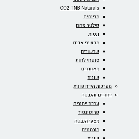
CO2 TNB Naturals
מפוחים
פילטר פחם
ונטות
מכשירי אדים
שרשורים
סופחי לחות
מאווררים
שונות
מערכות הידרופונית
ייחורים והנבטה
ערכת ייחורים
פרופוגטור
מצעי הנבטה
הורמונים
שונות