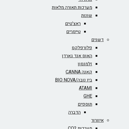
מערכות תאורה מלאות
שונות
ראצ'טים
טיימרים
דשנים
פלורפלקס
האוס אנד גארדן
זלמנסון
קאנה CANNA
ביו נובה/BIO NOVA‏
ATAMI
GHE
תוספים
הדברה
איוורור
מערכות CO2