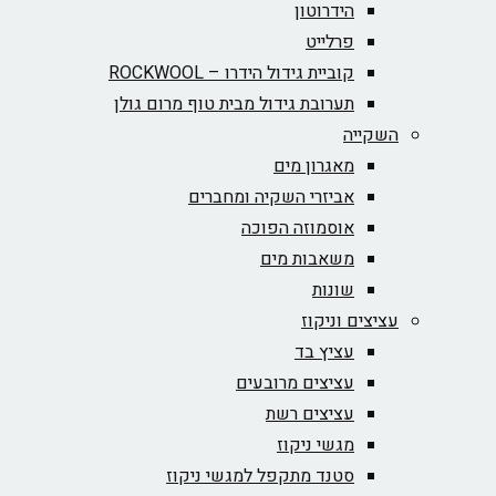
הידרוטון
פרלייט
קוביית גידול הידרו – ROCKWOOL‏
תערובת גידול מבית טוף מרום גולן
השקייה
מאגרון מים
אביזרי השקיה ומחברים
אוסמוזה הפוכה
משאבות מים
שונות
עציצים וניקוז
עציץ בד
עציצים מרובעים
עציצים רשת
מגשי ניקוז
סטנד מתקפל למגשי ניקוז