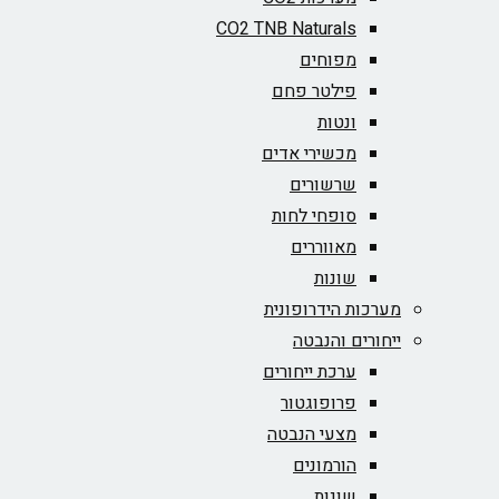
CO2 TNB Naturals
מפוחים
פילטר פחם
ונטות
מכשירי אדים
שרשורים
סופחי לחות
מאווררים
שונות
מערכות הידרופונית
ייחורים והנבטה
ערכת ייחורים
פרופוגטור
מצעי הנבטה
הורמונים
שונות