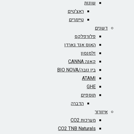
שונות
ראצ'טים
טיימרים
דשנים
פלורפלקס
האוס אנד גארדן
זלמנסון
קאנה CANNA
ביו נובה/BIO NOVA‏
ATAMI
GHE
תוספים
הדברה
איוורור
מערכות CO2
CO2 TNB Naturals