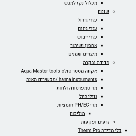
מכלול נקז למגש
שונות
עזרי גידול
עזרי גיזום
עזרי ייבוש
אחסון ושימור
מיצויים שמנים
מדידה ובקרה
אקווה מסטר טולס Aqua Master tools
hanna instruments /מכשירים האנה
מד טמפרטורה ולחות
נוזלי כיול
מדי PH/EC חומציות
מוליכות
זרעים ופקעות
כלי מדידה Therm Pro