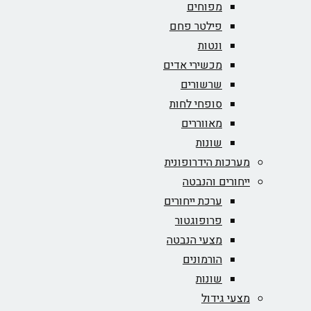
מפוחים
פילטר פחם
ונטות
מכשירי אדים
שרשורים
סופחי לחות
מאווררים
שונות
מערכות הידרופונית
ייחורים והנבטה
ערכת ייחורים
פרופוגטור
מצעי הנבטה
הורמונים
שונות
מצעי גידול