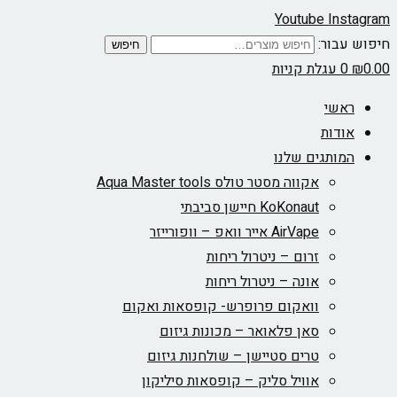
Youtube
Instagram
חיפוש עבור:
חיפוש
0.00
₪
0
עגלת קניות
ראשי
אודות
המותגים שלנו
אקווה מסטר טולס Aqua Master tools
KoKonaut חיישן סביבתי
AirVape אייר וואפ – וופורייזר
זרום – ניטרול ריחות
אונה – ניטרול ריחות
וואקום פרופרש- קופסאות ואקום
סאן פלאואר – מכונות גיזום
טרים סטיישן – שולחנות גיזום
אוויל סליק – קופסאות סיליקון