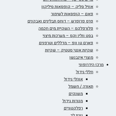
אוויל סליק – קופסאות סיליקון
פאם – קופסאות לשימור
פרס פרופרש – דוחס תבלינים ואבקנים
פלורפלקס – השקיית מים חכמה
בסט ווליו וקס – מערכות מיצוי
פארם טו וופ – מדללים וטרפנים
שקיות אנטי סטטיק – שקיות
מוצרי אינבנשן
מרכז הידרופוני
חללי גידול
אוהלי גידול
תאורה / חשמל
משנקים
מנורות גידול
רפלקטורים
נורת לד