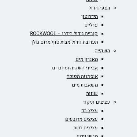
מצעי גידול
הידרוטון
פרלייט
קוביית גידול הידרו – ROCKWOOL‏
תערובת גידול מבית טוף מרום גולן
השקייה
מאגרון מים
אביזרי השקיה ומחברים
אוסמוזה הפוכה
משאבות מים
שונות
עציצים וניקוז
עציץ בד
עציצים מרובעים
עציצים רשת
מגשי ניקוז