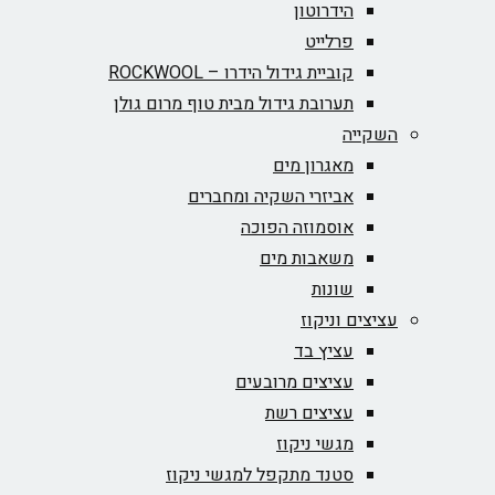
הידרוטון
פרלייט
קוביית גידול הידרו – ROCKWOOL‏
תערובת גידול מבית טוף מרום גולן
השקייה
מאגרון מים
אביזרי השקיה ומחברים
אוסמוזה הפוכה
משאבות מים
שונות
עציצים וניקוז
עציץ בד
עציצים מרובעים
עציצים רשת
מגשי ניקוז
סטנד מתקפל למגשי ניקוז