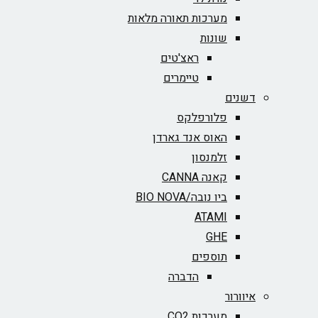
מערכות תאורה מלאות
שונות
ראצ'טים
טיימרים
דשנים
פלורפלקס
האוס אנד גארדן
זלמנסון
קאנה CANNA
ביו נובה/BIO NOVA‏
ATAMI
GHE
תוספים
הדברה
איוורור
מערכות CO2