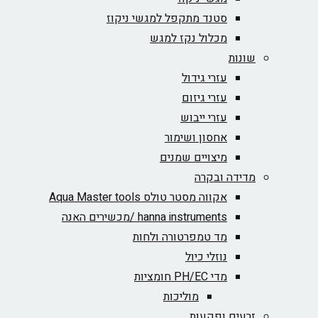
סטנד מתקפל למגשי ניקוז
מכלול נקז למגש
שונות
עזרי גידול
עזרי גיזום
עזרי ייבוש
אחסון ושימור
מיצויים שמנים
מדידה ובקרה
אקווה מסטר טולס Aqua Master tools
hanna instruments /מכשירים האנה
מד טמפרטורה ולחות
נוזלי כיול
מדי PH/EC חומציות
מוליכות
זרעים ופקעות