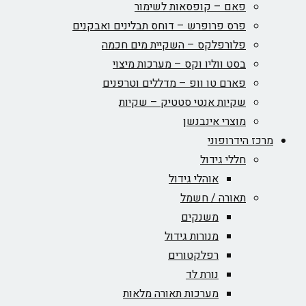
פאם – קופסאות לשימור
פרס פרופרש – דוחס תבלינים ואבקנים
פלורפלקס – השקיית מים חכמה
בסט ווליו וקס – מערכות מיצוי
פארם טו וופ – מדללים וטרפנים
שקיות אנטי סטטיק – שקיות
מוצרי אינבנשן
מרכז הידרופוני
חללי גידול
אוהלי גידול
תאורה / חשמל
משנקים
מנורות גידול
רפלקטורים
נורת לד
מערכות תאורה מלאות