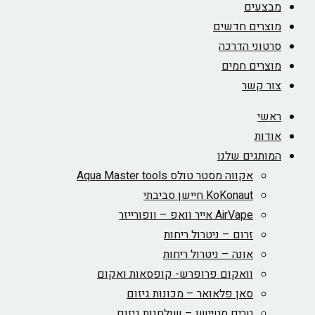
מבצעים
מוצרים חדשים
סרטוני הדרכה
מוצרים חמים
צור קשר
ראשי
אודות
המותגים שלנו
אקווה מסטר טולס Aqua Master tools
KoKonaut חיישן סביבתי
AirVape אייר וואפ – וופורייזר
זרום – ניטרול ריחות
אונה – ניטרול ריחות
וואקום פרופרש- קופסאות ואקום
סאן פלאואר – מכונות גיזום
טרים סטיישן – שולחנות גיזום