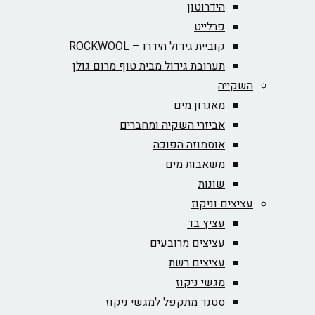
הידרוטון
פרלייט
קוביית גידול הידרו – ROCKWOOL‏
תערובת גידול מבית טוף מרום גולן
השקייה
מאגרון מים
אביזרי השקיה ומחברים
אוסמוזה הפוכה
משאבות מים
שונות
עציצים וניקוז
עציץ בד
עציצים מרובעים
עציצים רשת
מגשי ניקוז
סטנד מתקפל למגשי ניקוז