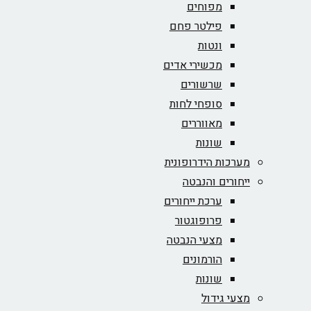
מפוחים
פילטר פחם
ונטות
מכשירי אדים
שרשורים
סופחי לחות
מאווררים
שונות
מערכות הידרופונית
ייחורים והנבטה
ערכת ייחורים
פרופוגטור
מצעי הנבטה
הורמונים
שונות
מצעי גידול