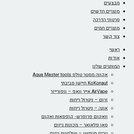
מבצעים
מוצרים חדשים
סרטוני הדרכה
מוצרים חמים
צור קשר
ראשי
אודות
המותגים שלנו
אקווה מסטר טולס Aqua Master tools
KoKonaut חיישן סביבתי
AirVape אייר וואפ – וופורייזר
זרום – ניטרול ריחות
אונה – ניטרול ריחות
וואקום פרופרש- קופסאות ואקום
סאן פלאואר – מכונות גיזום
טרים סטיישן – שולחנות גיזום