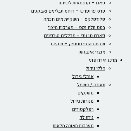
פאם – קופסאות לשימור
פרס פרופרש – דוחס תבלינים ואבקנים
פלורפלקס – השקיית מים חכמה
בסט ווליו וקס – מערכות מיצוי
פארם טו וופ – מדללים וטרפנים
שקיות אנטי סטטיק – שקיות
מוצרי אינבנשן
מרכז הידרופוני
חללי גידול
אוהלי גידול
תאורה / חשמל
משנקים
מנורות גידול
רפלקטורים
נורת לד
מערכות תאורה מלאות