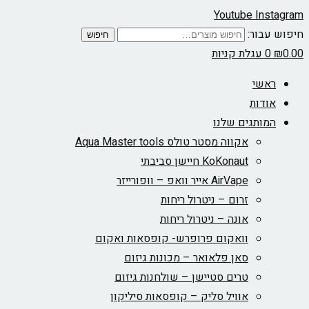
Youtube
Instagram
חיפוש עבור:
חיפוש
0.00
₪
0
עגלת קניות
ראשי
אודות
המותגים שלנו
אקווה מסטר טולס Aqua Master tools
KoKonaut חיישן סביבתי
AirVape אייר וואפ – וופורייזר
זרום – ניטרול ריחות
אונה – ניטרול ריחות
וואקום פרופרש- קופסאות ואקום
סאן פלאואר – מכונות גיזום
טרים סטיישן – שולחנות גיזום
אוויל סליק – קופסאות סיליקון