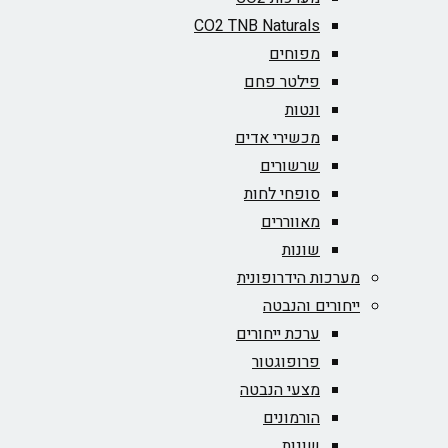
CO2 TNB Naturals
מפוחים
פילטר פחם
ונטות
מכשירי אדים
שרשורים
סופחי לחות
מאווררים
שונות
מערכות הידרופונית
ייחורים והנבטה
ערכת ייחורים
פרופוגטור
מצעי הנבטה
הורמונים
שונות