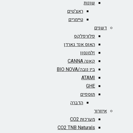
שונות
ראצ'טים
טיימרים
דשנים
פלורפלקס
האוס אנד גארדן
זלמנסון
קאנה CANNA
ביו נובה/BIO NOVA‏
ATAMI
GHE
תוספים
הדברה
איוורור
מערכות CO2
CO2 TNB Naturals