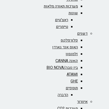
מערכות תאורה מלאות
שונות
ראצ'טים
טיימרים
דשנים
פלורפלקס
האוס אנד גארדן
זלמנסון
קאנה CANNA
ביו נובה/BIO NOVA‏
ATAMI
GHE
תוספים
הדברה
איוורור
מערכות CO2