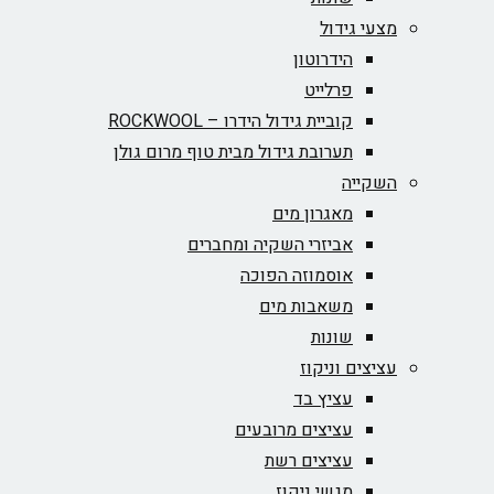
מצעי גידול
הידרוטון
פרלייט
קוביית גידול הידרו – ROCKWOOL‏
תערובת גידול מבית טוף מרום גולן
השקייה
מאגרון מים
אביזרי השקיה ומחברים
אוסמוזה הפוכה
משאבות מים
שונות
עציצים וניקוז
עציץ בד
עציצים מרובעים
עציצים רשת
מגשי ניקוז