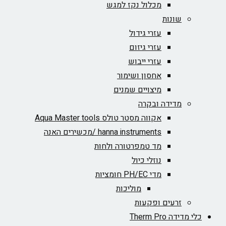
מכלול נקז למגש
שונות
עזרי גידול
עזרי גיזום
עזרי ייבוש
אחסון ושימור
מיצויים שמנים
מדידה ובקרה
אקווה מסטר טולס Aqua Master tools
hanna instruments /מכשירים האנה
מד טמפרטורה ולחות
נוזלי כיול
מדי PH/EC חומציות
מוליכות
זרעים ופקעות
כלי מדידה Therm Pro