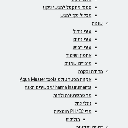
סטנד מתקפל למגשי ניקוז
מכלול נקז למגש
שונות
עזרי גידול
עזרי גיזום
עזרי ייבוש
אחסון ושימור
מיצויים שמנים
מדידה ובקרה
אקווה מסטר טולס Aqua Master tools
hanna instruments /מכשירים האנה
מד טמפרטורה ולחות
נוזלי כיול
מדי PH/EC חומציות
מוליכות
זרעים ופקעות