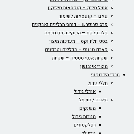
אוויל סליק – קופסאות סיליקון
פאם – קופסאות לשימור
פרס פרופרש – דוחס תבלינים ואבקנים
פלורפלקס – השקיית מים חכמה
בסט ווליו וקס – מערכות מיצוי
פארם טו וופ – מדללים וטרפנים
שקיות אנטי סטטיק – שקיות
מוצרי אינבנשן
מרכז הידרופוני
חללי גידול
אוהלי גידול
תאורה / חשמל
משנקים
מנורות גידול
רפלקטורים
נורת לד