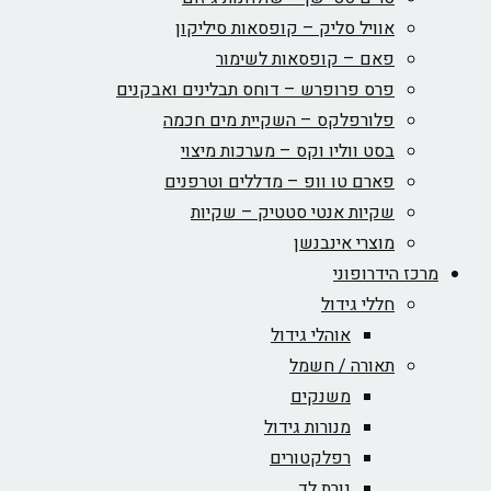
אוויל סליק – קופסאות סיליקון
פאם – קופסאות לשימור
פרס פרופרש – דוחס תבלינים ואבקנים
פלורפלקס – השקיית מים חכמה
בסט ווליו וקס – מערכות מיצוי
פארם טו וופ – מדללים וטרפנים
שקיות אנטי סטטיק – שקיות
מוצרי אינבנשן
מרכז הידרופוני
חללי גידול
אוהלי גידול
תאורה / חשמל
משנקים
מנורות גידול
רפלקטורים
נורת לד