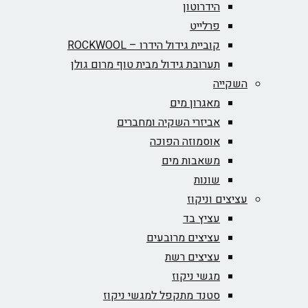
הידרוטון
פרלייט
קוביית גידול הידרו – ROCKWOOL‏
תערובת גידול מבית טוף מרום גולן
השקייה
מאגרון מים
אביזרי השקיה ומחברים
אוסמוזה הפוכה
משאבות מים
שונות
עציצים וניקוז
עציץ בד
עציצים מרובעים
עציצים רשת
מגשי ניקוז
סטנד מתקפל למגשי ניקוז