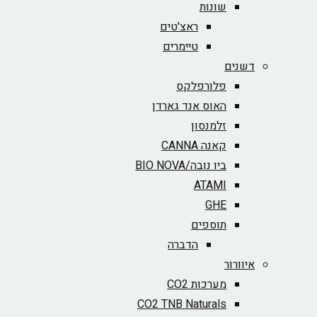
שונות
ראצ'טים
טיימרים
דשנים
פלורפלקס
האוס אנד גארדן
זלמנסון
קאנה CANNA
ביו נובה/BIO NOVA‏
ATAMI
GHE
תוספים
הדברה
איוורור
מערכות CO2
CO2 TNB Naturals