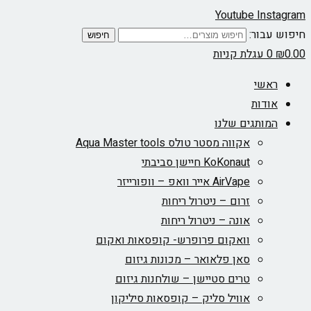
Youtube
Instagram
חיפוש עבור:
חיפוש
0.00
₪
0
עגלת קניות
ראשי
אודות
המותגים שלנו
אקווה מסטר טולס Aqua Master tools
KoKonaut חיישן סביבתי
AirVape אייר וואפ – וופורייזר
זרום – ניטרול ריחות
אונה – ניטרול ריחות
וואקום פרופרש- קופסאות ואקום
סאן פלאואר – מכונות גיזום
טרים סטיישן – שולחנות גיזום
אוויל סליק – קופסאות סיליקון