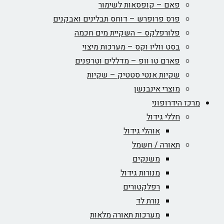
פאם – קופסאות לשימור
פרס פרופרש – דוחס תבלינים ואבקנים
פלורפלקס – השקיית מים חכמה
בסט ווליו וקס – מערכות מיצוי
פארם טו וופ – מדללים וטרפנים
שקיות אנטי סטטיק – שקיות
מוצרי אינבנשן
מרכז הידרופוני
חללי גידול
אוהלי גידול
תאורה / חשמל
משנקים
מנורות גידול
רפלקטורים
נורת לד
מערכות תאורה מלאות