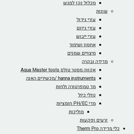
מכלול נקז למגש
שונות
עזרי גידול
עזרי גיזום
עזרי ייבוש
אחסון ושימור
מיצויים שמנים
מדידה ובקרה
אקווה מסטר טולס Aqua Master tools
hanna instruments /מכשירים האנה
מד טמפרטורה ולחות
נוזלי כיול
מדי PH/EC חומציות
מוליכות
זרעים ופקעות
כלי מדידה Therm Pro