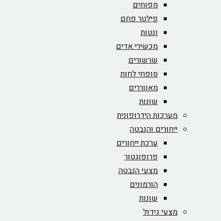
מפוחים
פילטר פחם
ונטות
מכשירי אדים
שרשורים
סופחי לחות
מאווררים
שונות
מערכות הידרופונית
ייחורים והנבטה
ערכת ייחורים
פרופוגטור
מצעי הנבטה
הורמונים
שונות
מצעי גידול