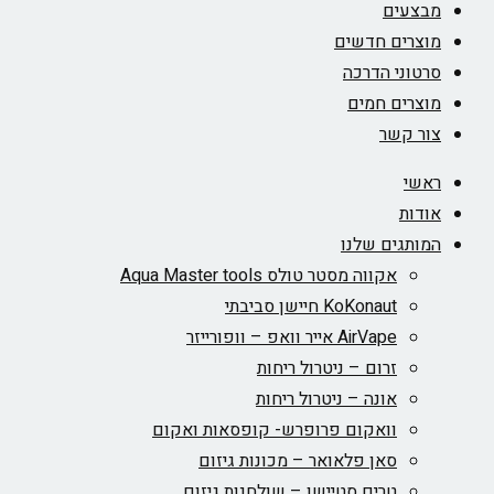
מבצעים
מוצרים חדשים
סרטוני הדרכה
מוצרים חמים
צור קשר
ראשי
אודות
המותגים שלנו
אקווה מסטר טולס Aqua Master tools
KoKonaut חיישן סביבתי
AirVape אייר וואפ – וופורייזר
זרום – ניטרול ריחות
אונה – ניטרול ריחות
וואקום פרופרש- קופסאות ואקום
סאן פלאואר – מכונות גיזום
טרים סטיישן – שולחנות גיזום