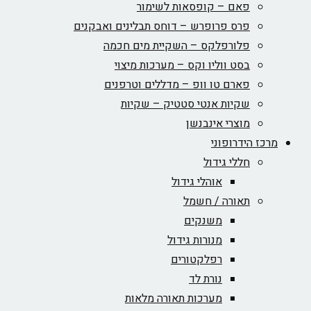
פאם – קופסאות לשימור
פרס פרופרש – דוחס תבלינים ואבקנים
פלורפלקס – השקיית מים חכמה
בסט ווליו וקס – מערכות מיצוי
פארם טו וופ – מדללים וטרפנים
שקיות אנטי סטטיק – שקיות
מוצרי אינבנשן
מרכז הידרופוני
חללי גידול
אוהלי גידול
תאורה / חשמל
משנקים
מנורות גידול
רפלקטורים
נורת לד
מערכות תאורה מלאות