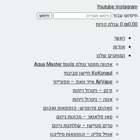
Youtube
Instagram
חיפוש עבור:
חיפוש
0.00
₪
0
עגלת קניות
ראשי
אודות
המותגים שלנו
אקווה מסטר טולס Aqua Master tools
KoKonaut חיישן סביבתי
AirVape אייר וואפ – וופורייזר
זרום – ניטרול ריחות
אונה – ניטרול ריחות
וואקום פרופרש- קופסאות ואקום
סאן פלאואר – מכונות גיזום
טרים סטיישן – שולחנות גיזום
אוויל סליק – קופסאות סיליקון