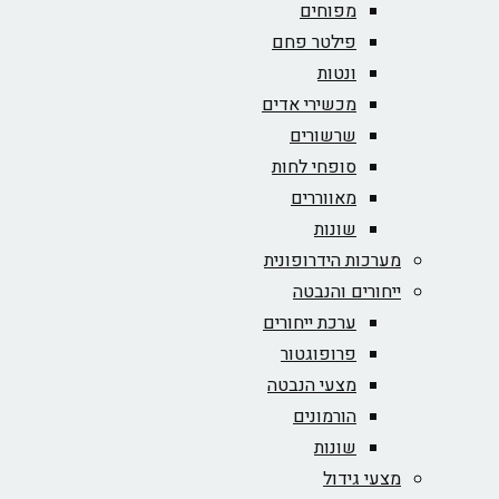
מפוחים
פילטר פחם
ונטות
מכשירי אדים
שרשורים
סופחי לחות
מאווררים
שונות
מערכות הידרופונית
ייחורים והנבטה
ערכת ייחורים
פרופוגטור
מצעי הנבטה
הורמונים
שונות
מצעי גידול