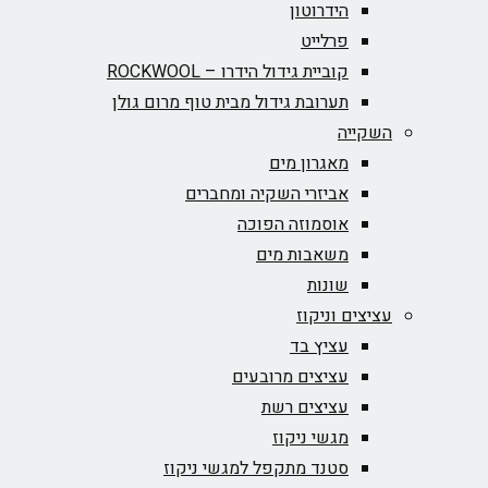
הידרוטון
פרלייט
קוביית גידול הידרו – ROCKWOOL‏
תערובת גידול מבית טוף מרום גולן
השקייה
מאגרון מים
אביזרי השקיה ומחברים
אוסמוזה הפוכה
משאבות מים
שונות
עציצים וניקוז
עציץ בד
עציצים מרובעים
עציצים רשת
מגשי ניקוז
סטנד מתקפל למגשי ניקוז