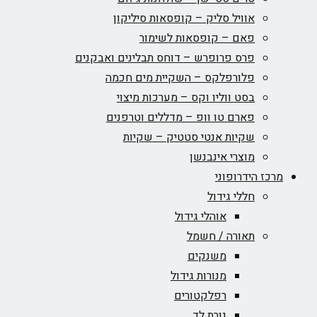
אוויל סליק – קופסאות סיליקון
פאם – קופסאות לשימור
פרס פרופרש – דוחס תבלינים ואבקנים
פלורפלקס – השקיית מים חכמה
בסט ווליו וקס – מערכות מיצוי
פארם טו וופ – מדללים וטרפנים
שקיות אנטי סטטיק – שקיות
מוצרי אינבנשן
מרכז הידרופוני
חללי גידול
אוהלי גידול
תאורה / חשמל
משנקים
מנורות גידול
רפלקטורים
נורת לד