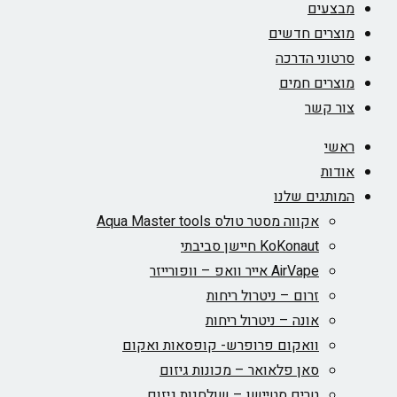
מבצעים
מוצרים חדשים
סרטוני הדרכה
מוצרים חמים
צור קשר
ראשי
אודות
המותגים שלנו
אקווה מסטר טולס Aqua Master tools
KoKonaut חיישן סביבתי
AirVape אייר וואפ – וופורייזר
זרום – ניטרול ריחות
אונה – ניטרול ריחות
וואקום פרופרש- קופסאות ואקום
סאן פלאואר – מכונות גיזום
טרים סטיישן – שולחנות גיזום