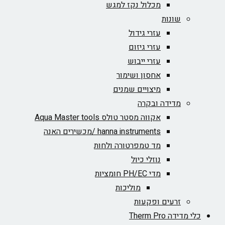
מכלול נקז למגש
שונות
עזרי גידול
עזרי גיזום
עזרי ייבוש
אחסון ושימור
מיצויים שמנים
מדידה ובקרה
אקווה מסטר טולס Aqua Master tools
hanna instruments /מכשירים האנה
מד טמפרטורה ולחות
נוזלי כיול
מדי PH/EC חומציות
מוליכות
זרעים ופקעות
כלי מדידה Therm Pro