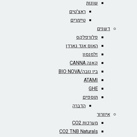
שונות
ראצ'טים
טיימרים
דשנים
פלורפלקס
האוס אנד גארדן
זלמנסון
קאנה CANNA
ביו נובה/BIO NOVA‏
ATAMI
GHE
תוספים
הדברה
איוורור
מערכות CO2
CO2 TNB Naturals