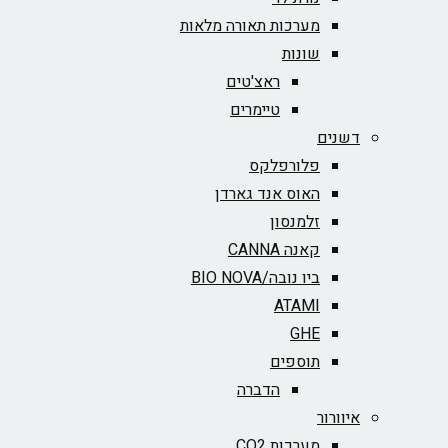
מערכות תאורה מלאות
שונות
ראצ'טים
טיימרים
דשנים
פלורפלקס
האוס אנד גארדן
זלמנסון
קאנה CANNA
ביו נובה/BIO NOVA‏
ATAMI
GHE
תוספים
הדברה
איוורור
מערכות CO2