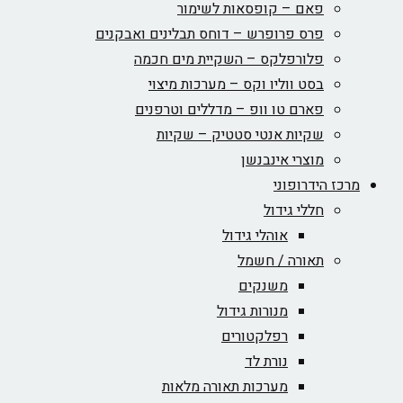
פאם – קופסאות לשימור
פרס פרופרש – דוחס תבלינים ואבקנים
פלורפלקס – השקיית מים חכמה
בסט ווליו וקס – מערכות מיצוי
פארם טו וופ – מדללים וטרפנים
שקיות אנטי סטטיק – שקיות
מוצרי אינבנשן
מרכז הידרופוני
חללי גידול
אוהלי גידול
תאורה / חשמל
משנקים
מנורות גידול
רפלקטורים
נורת לד
מערכות תאורה מלאות