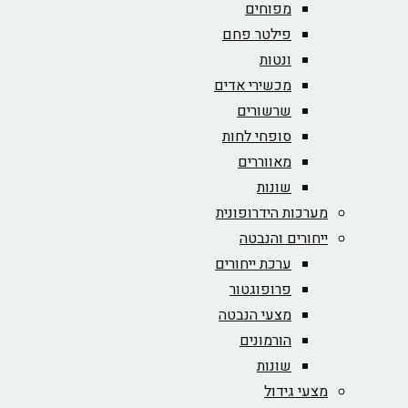
מפוחים
פילטר פחם
ונטות
מכשירי אדים
שרשורים
סופחי לחות
מאווררים
שונות
מערכות הידרופונית
ייחורים והנבטה
ערכת ייחורים
פרופוגטור
מצעי הנבטה
הורמונים
שונות
מצעי גידול