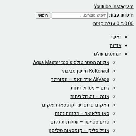
Youtube
Instagram
חיפוש עבור:
חיפוש
0.00
₪
0
עגלת קניות
ראשי
אודות
המותגים שלנו
אקווה מסטר טולס Aqua Master tools
KoKonaut חיישן סביבתי
AirVape אייר וואפ – וופורייזר
זרום – ניטרול ריחות
אונה – ניטרול ריחות
וואקום פרופרש- קופסאות ואקום
סאן פלאואר – מכונות גיזום
טרים סטיישן – שולחנות גיזום
אוויל סליק – קופסאות סיליקון