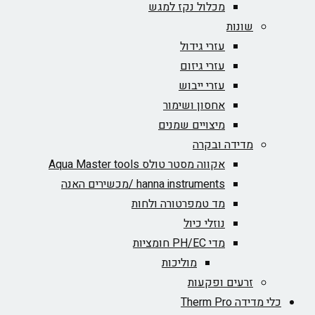
מכלול נקז למגש
שונות
עזרי גידול
עזרי גיזום
עזרי ייבוש
אחסון ושימור
מיצויים שמנים
מדידה ובקרה
אקווה מסטר טולס Aqua Master tools
hanna instruments /מכשירים האנה
מד טמפרטורה ולחות
נוזלי כיול
מדי PH/EC חומציות
מוליכות
זרעים ופקעות
כלי מדידה Therm Pro