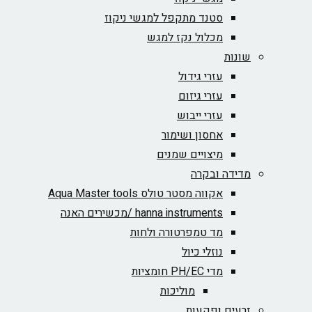
סטנד מתקפל למגשי ניקוז
מכלול נקז למגש
שונות
עזרי גידול
עזרי גיזום
עזרי ייבוש
אחסון ושימור
מיצויים שמנים
מדידה ובקרה
אקווה מסטר טולס Aqua Master tools
hanna instruments /מכשירים האנה
מד טמפרטורה ולחות
נוזלי כיול
מדי PH/EC חומציות
מוליכות
זרעים ופקעות