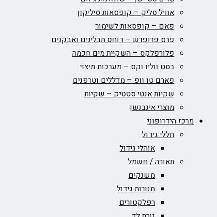
אוויל סליק – קופסאות סיליקון
פאם – קופסאות לשימור
פרס פרופרש – דוחס תבלינים ואבקנים
פלורפלקס – השקיית מים חכמה
בסט ווליו וקס – מערכות מיצוי
פארם טו וופ – מדללים וטרפנים
שקיות אנטי סטטיק – שקיות
מוצרי אינבנשן
מרכז הידרופוני
חללי גידול
אוהלי גידול
תאורה / חשמל
משנקים
מנורות גידול
רפלקטורים
נורת לד