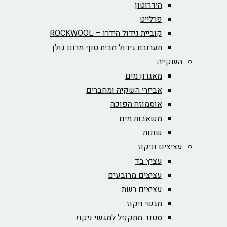
הידרוטון
פרלייט
קוביית גידול הידרו – ROCKWOOL‏
תערובת גידול מבית טוף מרום גולן
השקייה
מאגרון מים
אביזרי השקיה ומחברים
אוסמוזה הפוכה
משאבות מים
שונות
עציצים וניקוז
עציץ בד
עציצים מרובעים
עציצים רשת
מגשי ניקוז
סטנד מתקפל למגשי ניקוז