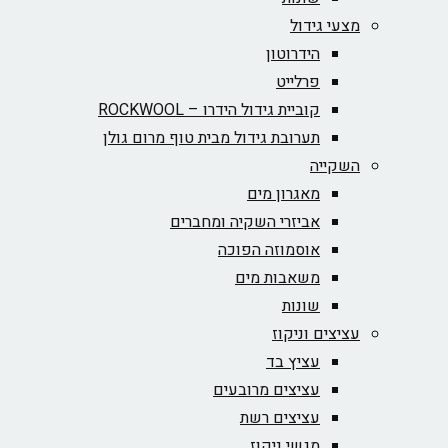
מצעי גידול
הידרוטון
פרלייט
קוביית גידול הידרו – ROCKWOOL‏
תערובת גידול מבית טוף מרום גולן
השקייה
מאגרון מים
אביזרי השקיה ומחברים
אוסמוזה הפוכה
משאבות מים
שונות
עציצים וניקוז
עציץ בד
עציצים מרובעים
עציצים רשת
מגשי ניקוז