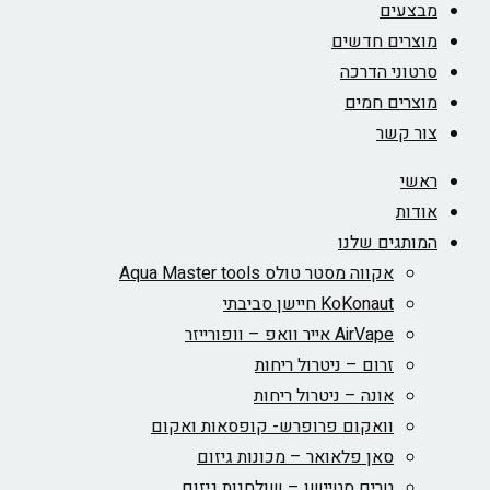
מבצעים
מוצרים חדשים
סרטוני הדרכה
מוצרים חמים
צור קשר
ראשי
אודות
המותגים שלנו
אקווה מסטר טולס Aqua Master tools
KoKonaut חיישן סביבתי
AirVape אייר וואפ – וופורייזר
זרום – ניטרול ריחות
אונה – ניטרול ריחות
וואקום פרופרש- קופסאות ואקום
סאן פלאואר – מכונות גיזום
טרים סטיישן – שולחנות גיזום