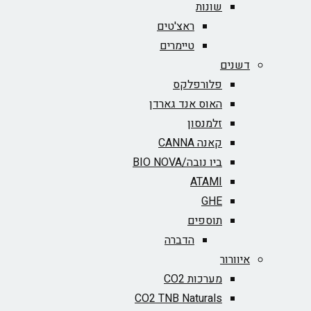
שונות
ראצ'טים
טיימרים
דשנים
פלורפלקס
האוס אנד גארדן
זלמנסון
קאנה CANNA
ביו נובה/BIO NOVA‏
ATAMI
GHE
תוספים
הדברה
איוורור
מערכות CO2
CO2 TNB Naturals