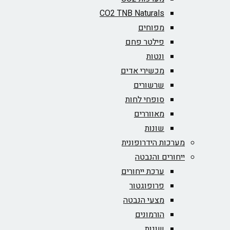
CO2 TNB Naturals
מפוחים
פילטר פחם
ונטות
מכשירי אדים
שרשורים
סופחי לחות
מאווררים
שונות
מערכות הידרופונית
ייחורים והנבטה
ערכת ייחורים
פרופוגטור
מצעי הנבטה
הורמונים
שונות