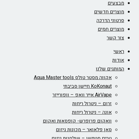
מבצעים
מוצרים חדשים
סרטוני הדרכה
מוצרים חמים
צור קשר
ראשי
אודות
המותגים שלנו
אקווה מסטר טולס Aqua Master tools
KoKonaut חיישן סביבתי
AirVape אייר וואפ – וופורייזר
זרום – ניטרול ריחות
אונה – ניטרול ריחות
וואקום פרופרש- קופסאות ואקום
סאן פלאואר – מכונות גיזום
טרים סטיישן – שולחנות גיזום