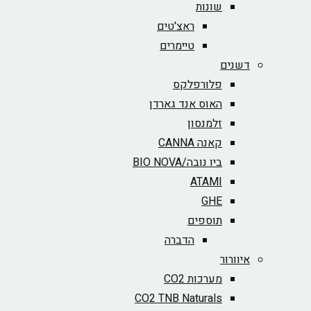
שונות
ראצ'טים
טיימרים
דשנים
פלורפלקס
האוס אנד גארדן
זלמנסון
קאנה CANNA
ביו נובה/BIO NOVA‏
ATAMI
GHE
תוספים
הדברה
איוורור
מערכות CO2
CO2 TNB Naturals