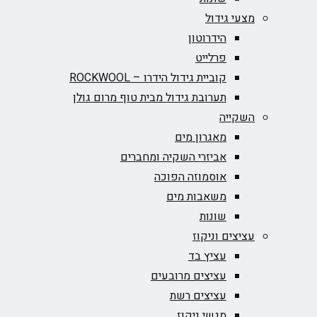
מצעי גידול
הידרוטון
פרלייט
קוביית גידול הידרו – ROCKWOOL‏
תערובת גידול מבית טוף מרום גולן
השקייה
מאגרון מים
אביזרי השקיה ומחברים
אוסמוזה הפוכה
משאבות מים
שונות
עציצים וניקוז
עציץ בד
עציצים מרובעים
עציצים רשת
מגשי ניקוז