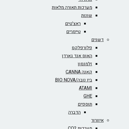
מערכות תאורה מלאות
שונות
ראצ'טים
טיימרים
דשנים
פלורפלקס
האוס אנד גארדן
זלמנסון
קאנה CANNA
ביו נובה/BIO NOVA‏
ATAMI
GHE
תוספים
הדברה
איוורור
מערכות CO2