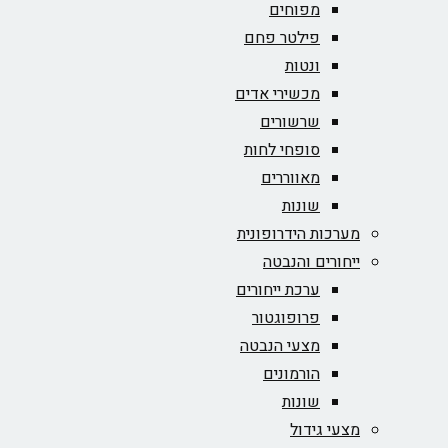
מפוחים
פילטר פחם
ונטות
מכשירי אדים
שרשורים
סופחי לחות
מאווררים
שונות
מערכות הידרופונית
ייחורים והנבטה
ערכת ייחורים
פרופוגטור
מצעי הנבטה
הורמונים
שונות
מצעי גידול