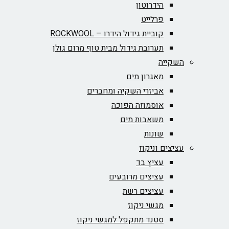
הידרוטון
פרלייט
קוביית גידול הידרו – ROCKWOOL‏
תערובת גידול מבית טוף מרום גולן
השקייה
מאגרון מים
אביזרי השקיה ומחברים
אוסמוזה הפוכה
משאבות מים
שונות
עציצים וניקוז
עציץ בד
עציצים מרובעים
עציצים רשת
מגשי ניקוז
סטנד מתקפל למגשי ניקוז