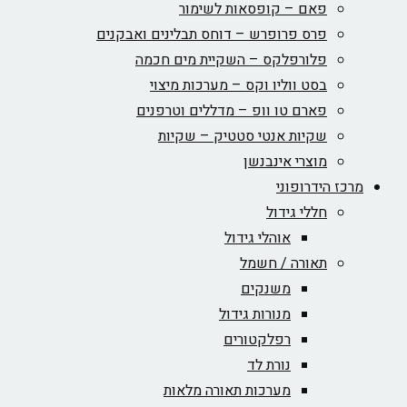
פאם – קופסאות לשימור
פרס פרופרש – דוחס תבלינים ואבקנים
פלורפלקס – השקיית מים חכמה
בסט ווליו וקס – מערכות מיצוי
פארם טו וופ – מדללים וטרפנים
שקיות אנטי סטטיק – שקיות
מוצרי אינבנשן
מרכז הידרופוני
חללי גידול
אוהלי גידול
תאורה / חשמל
משנקים
מנורות גידול
רפלקטורים
נורת לד
מערכות תאורה מלאות