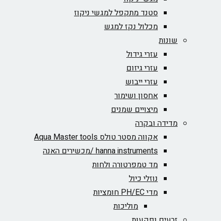
סטנד מתקפל למגשי ניקוז
מכלול נקז למגש
שונות
עזרי גידול
עזרי גיזום
עזרי ייבוש
אחסון ושימור
מיצויים שמנים
מדידה ובקרה
אקווה מסטר טולס Aqua Master tools
hanna instruments /מכשירים האנה
מד טמפרטורה ולחות
נוזלי כיול
מדי PH/EC חומציות
מוליכות
זרעים ופקעות