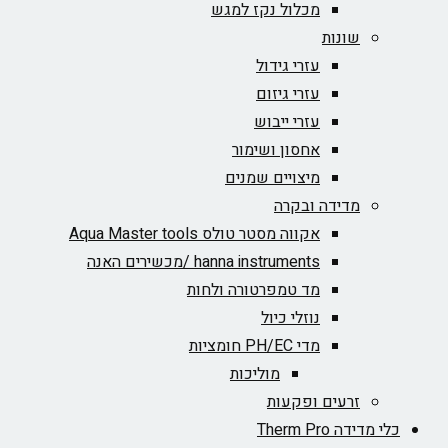
מכלול נקז למגש
שונות
עזרי גידול
עזרי גיזום
עזרי ייבוש
אחסון ושימור
מיצויים שמנים
מדידה ובקרה
אקווה מסטר טולס Aqua Master tools
hanna instruments /מכשירים האנה
מד טמפרטורה ולחות
נוזלי כיול
מדי PH/EC חומציות
מוליכות
זרעים ופקעות
כלי מדידה Therm Pro