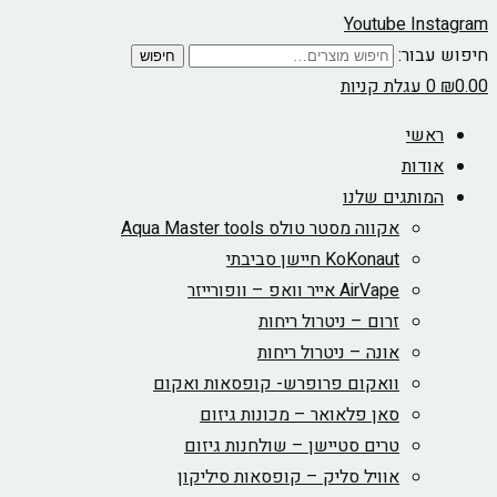
Youtube
Instagram
חיפוש עבור:
חיפוש
0.00
₪
0
עגלת קניות
ראשי
אודות
המותגים שלנו
אקווה מסטר טולס Aqua Master tools
KoKonaut חיישן סביבתי
AirVape אייר וואפ – וופורייזר
זרום – ניטרול ריחות
אונה – ניטרול ריחות
וואקום פרופרש- קופסאות ואקום
סאן פלאואר – מכונות גיזום
טרים סטיישן – שולחנות גיזום
אוויל סליק – קופסאות סיליקון