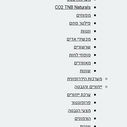
CO2 TNB Naturals
מפוחים
פילטר פחם
ונטות
מכשירי אדים
שרשורים
סופחי לחות
מאווררים
שונות
מערכות הידרופונית
ייחורים והנבטה
ערכת ייחורים
פרופוגטור
מצעי הנבטה
הורמונים
שונות