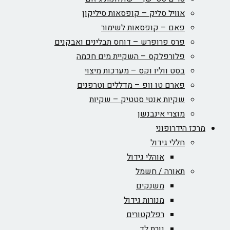
אוויל סליק – קופסאות סיליקון
פאם – קופסאות לשימור
פרס פרופרש – דוחס תבלינים ואבקנים
פלורפלקס – השקיית מים חכמה
בסט ווליו וקס – מערכות מיצוי
פארם טו וופ – מדללים וטרפנים
שקיות אנטי סטטיק – שקיות
מוצרי אינבנשן
מרכז הידרופוני
חללי גידול
אוהלי גידול
תאורה / חשמל
משנקים
מנורות גידול
רפלקטורים
נורת לד