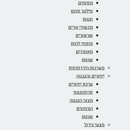
מפוחים
פילטר פחם
ונטות
מכשירי אדים
שרשורים
סופחי לחות
מאווררים
שונות
מערכות הידרופונית
ייחורים והנבטה
ערכת ייחורים
פרופוגטור
מצעי הנבטה
הורמונים
שונות
מצעי גידול