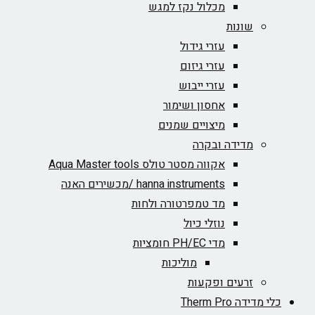
מכלול נקז למגש
שונות
עזרי גידול
עזרי גיזום
עזרי ייבוש
אחסון ושימור
מיצויים שמנים
מדידה ובקרה
אקווה מסטר טולס Aqua Master tools
hanna instruments /מכשירים האנה
מד טמפרטורה ולחות
נוזלי כיול
מדי PH/EC חומציות
מוליכות
זרעים ופקעות
כלי מדידה Therm Pro