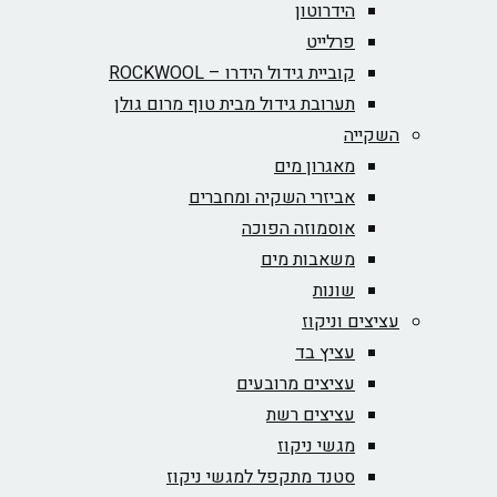
הידרוטון
פרלייט
קוביית גידול הידרו – ROCKWOOL‏
תערובת גידול מבית טוף מרום גולן
השקייה
מאגרון מים
אביזרי השקיה ומחברים
אוסמוזה הפוכה
משאבות מים
שונות
עציצים וניקוז
עציץ בד
עציצים מרובעים
עציצים רשת
מגשי ניקוז
סטנד מתקפל למגשי ניקוז