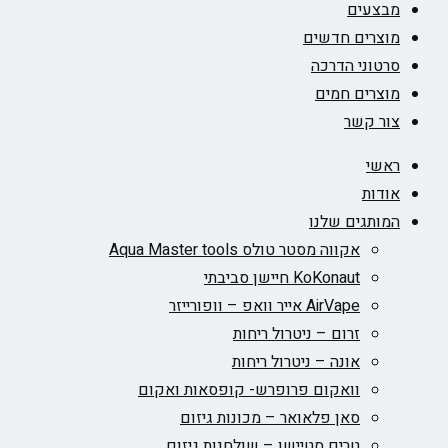
מבצעים
מוצרים חדשים
סרטוני הדרכה
מוצרים חמים
צור קשר
ראשי
אודות
המותגים שלנו
אקווה מסטר טולס Aqua Master tools
KoKonaut חיישן סביבתי
AirVape אייר וואפ – וופורייזר
זרום – ניטרול ריחות
אונה – ניטרול ריחות
וואקום פרופרש- קופסאות ואקום
סאן פלאואר – מכונות גיזום
טרים סטיישן – שולחנות גיזום