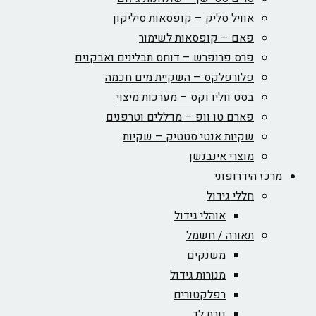
אוויל סליק – קופסאות סיליקון
פאם – קופסאות לשימור
פרס פרופרש – דוחס תבלינים ואבקנים
פלורפלקס – השקיית מים חכמה
בסט ווליו וקס – מערכות מיצוי
פארם טו וופ – מדללים וטרפנים
שקיות אנטי סטטיק – שקיות
מוצרי אינבנשן
מרכז הידרופוני
חללי גידול
אוהלי גידול
תאורה / חשמל
משנקים
מנורות גידול
רפלקטורים
נורת לד