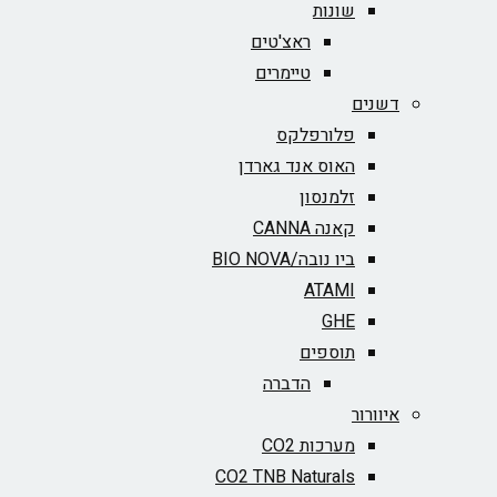
שונות
ראצ'טים
טיימרים
דשנים
פלורפלקס
האוס אנד גארדן
זלמנסון
קאנה CANNA
ביו נובה/BIO NOVA‏
ATAMI
GHE
תוספים
הדברה
איוורור
מערכות CO2
CO2 TNB Naturals