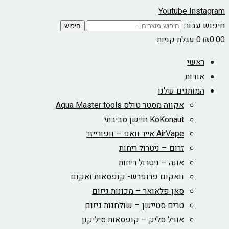
Youtube
Instagram
חיפוש עבור:
חיפוש
0.00
₪
0
עגלת קניות
ראשי
אודות
המותגים שלנו
אקווה מסטר טולס Aqua Master tools
KoKonaut חיישן סביבתי
AirVape אייר וואפ – וופורייזר
זרום – ניטרול ריחות
אונה – ניטרול ריחות
וואקום פרופרש- קופסאות ואקום
סאן פלאואר – מכונות גיזום
טרים סטיישן – שולחנות גיזום
אוויל סליק – קופסאות סיליקון