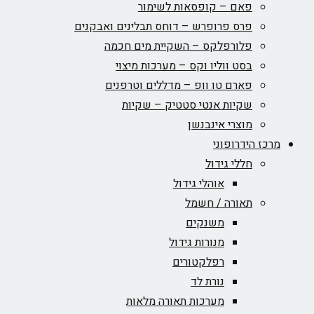
פאם – קופסאות לשימור
פרס פרופרש – דוחס תבלינים ואבקנים
פלורפלקס – השקיית מים חכמה
בסט ווליו וקס – מערכות מיצוי
פארם טו וופ – מדללים וטרפנים
שקיות אנטי סטטיק – שקיות
מוצרי אינבנשן
מרכז הידרופוני
חללי גידול
אוהלי גידול
תאורה / חשמל
משנקים
מנורות גידול
רפלקטורים
נורת לד
מערכות תאורה מלאות