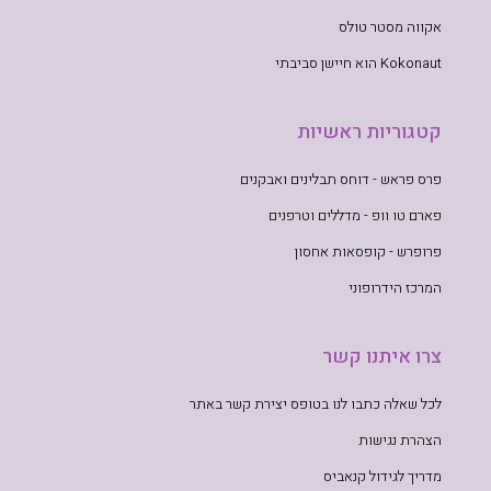
אקווה מסטר טולס
Kokonaut הוא חיישן סביבתי
קטגוריות ראשיות
פרס פראש - דוחס תבלינים ואבקנים
פארם טו וופ - מדללים וטרפנים
פרופרש - קופסאות אחסון
המרכז הידרופוני
צרו איתנו קשר
לכל שאלה כתבו לנו בטופס יצירת קשר באתר
הצהרת נגישות
מדריך לגידול קנאביס