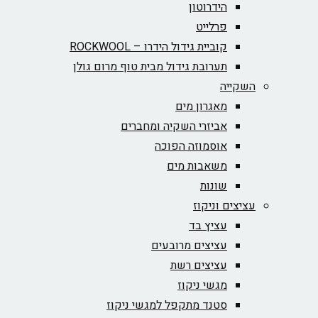
הידרוטון
פרלייט
קוביית גידול הידרו – ROCKWOOL‏
תערובת גידול מבית טוף מרום גולן
השקייה
מאגרון מים
אביזרי השקיה ומחברים
אוסמוזה הפוכה
משאבות מים
שונות
עציצים וניקוז
עציץ בד
עציצים מרובעים
עציצים רשת
מגשי ניקוז
סטנד מתקפל למגשי ניקוז