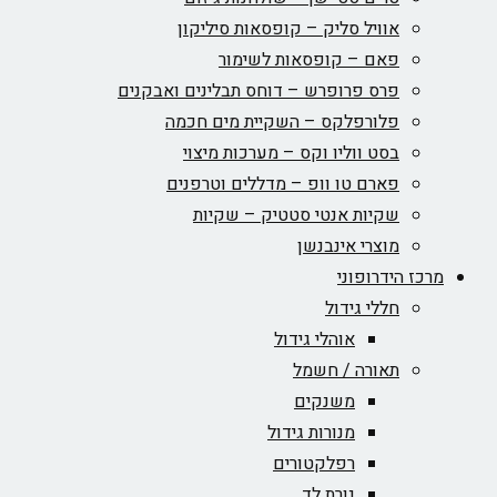
אוויל סליק – קופסאות סיליקון
פאם – קופסאות לשימור
פרס פרופרש – דוחס תבלינים ואבקנים
פלורפלקס – השקיית מים חכמה
בסט ווליו וקס – מערכות מיצוי
פארם טו וופ – מדללים וטרפנים
שקיות אנטי סטטיק – שקיות
מוצרי אינבנשן
מרכז הידרופוני
חללי גידול
אוהלי גידול
תאורה / חשמל
משנקים
מנורות גידול
רפלקטורים
נורת לד