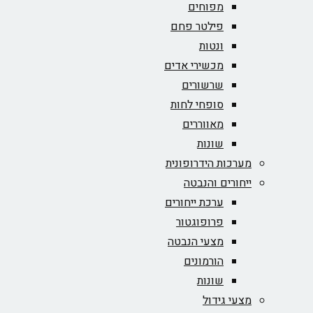
מפוחים
פילטר פחם
ונטות
מכשירי אדים
שרשורים
סופחי לחות
מאווררים
שונות
מערכות הידרופונית
ייחורים והנבטה
ערכת ייחורים
פרופוגטור
מצעי הנבטה
הורמונים
שונות
מצעי גידול