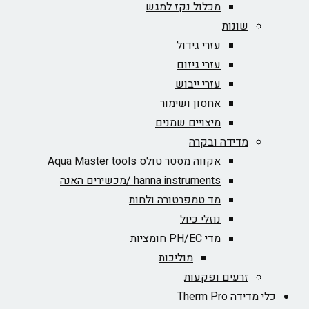
מכלול נקז למגש
שונות
עזרי גידול
עזרי גיזום
עזרי ייבוש
אחסון ושימור
מיצויים שמנים
מדידה ובקרה
אקווה מסטר טולס Aqua Master tools
hanna instruments /מכשירים האנה
מד טמפרטורה ולחות
נוזלי כיול
מדי PH/EC חומציות
מוליכות
זרעים ופקעות
כלי מדידה Therm Pro