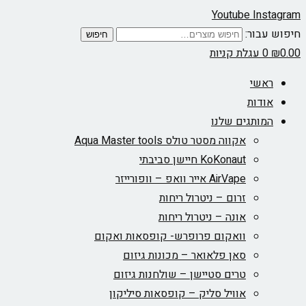
Youtube
Instagram
חיפוש עבור:
חיפוש
0.00
₪
0
עגלת קניות
ראשי
אודות
המותגים שלנו
אקווה מסטר טולס Aqua Master tools
KoKonaut חיישן סביבתי
AirVape אייר וואפ – וופורייזר
זרום – ניטרול ריחות
אונה – ניטרול ריחות
וואקום פרופרש- קופסאות ואקום
סאן פלאואר – מכונות גיזום
טרים סטיישן – שולחנות גיזום
אוויל סליק – קופסאות סיליקון