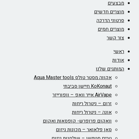
מבצעים
מוצרים חדשים
סרטוני הדרכה
מוצרים חמים
צור קשר
ראשי
אודות
המותגים שלנו
אקווה מסטר טולס Aqua Master tools
KoKonaut חיישן סביבתי
AirVape אייר וואפ – וופורייזר
זרום – ניטרול ריחות
אונה – ניטרול ריחות
וואקום פרופרש- קופסאות ואקום
סאן פלאואר – מכונות גיזום
טרים סטיישן – שולחנות גיזום