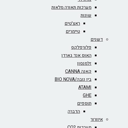
מערכות תאורה מלאות
שונות
ראצ'טים
טיימרים
דשנים
פלורפלקס
האוס אנד גארדן
זלמנסון
קאנה CANNA
ביו נובה/BIO NOVA‏
ATAMI
GHE
תוספים
הדברה
איוורור
מערכות CO2