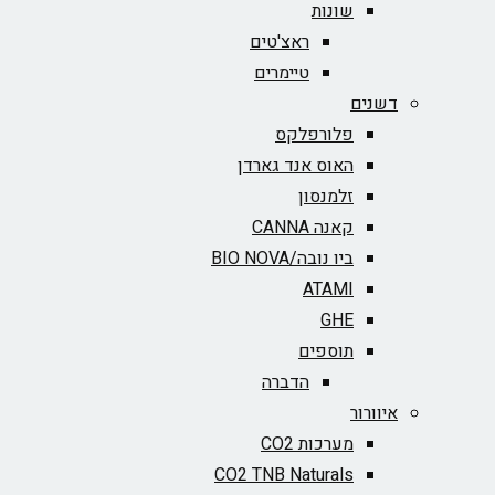
שונות
ראצ'טים
טיימרים
דשנים
פלורפלקס
האוס אנד גארדן
זלמנסון
קאנה CANNA
ביו נובה/BIO NOVA‏
ATAMI
GHE
תוספים
הדברה
איוורור
מערכות CO2
CO2 TNB Naturals