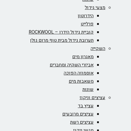
מצעי גידול
הידרוטון
פרלייט
קוביית גידול הידרו – ROCKWOOL‏
תערובת גידול מבית טוף מרום גולן
השקייה
מאגרון מים
אביזרי השקיה ומחברים
אוסמוזה הפוכה
משאבות מים
שונות
עציצים וניקוז
עציץ בד
עציצים מרובעים
עציצים רשת
מגשי ניקוז