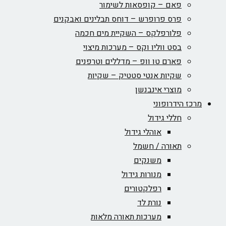
פאם – קופסאות לשימור
פרס פרופרש – דוחס תבלינים ואבקנים
פלורפלקס – השקיית מים חכמה
בסט ווליו וקס – מערכות מיצוי
פארם טו וופ – מדללים וטרפנים
שקיות אנטי סטטיק – שקיות
מוצרי אינבנשן
מרכז הידרופוני
חללי גידול
אוהלי גידול
תאורה / חשמל
משנקים
מנורות גידול
רפלקטורים
נורת לד
מערכות תאורה מלאות