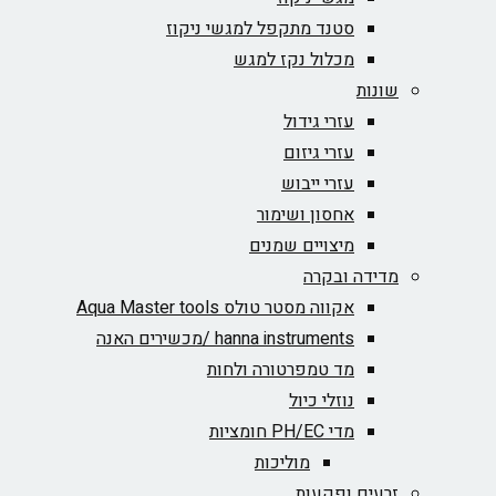
סטנד מתקפל למגשי ניקוז
מכלול נקז למגש
שונות
עזרי גידול
עזרי גיזום
עזרי ייבוש
אחסון ושימור
מיצויים שמנים
מדידה ובקרה
אקווה מסטר טולס Aqua Master tools
hanna instruments /מכשירים האנה
מד טמפרטורה ולחות
נוזלי כיול
מדי PH/EC חומציות
מוליכות
זרעים ופקעות