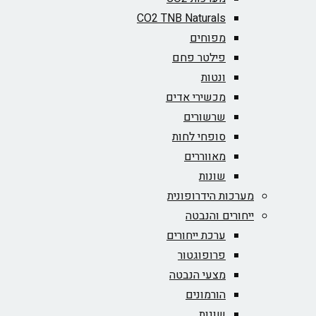
CO2 TNB Naturals
מפוחים
פילטר פחם
ונטות
מכשירי אדים
שרשורים
סופחי לחות
מאווררים
שונות
מערכות הידרופונית
ייחורים והנבטה
ערכת ייחורים
פרופוגטור
מצעי הנבטה
הורמונים
שונות