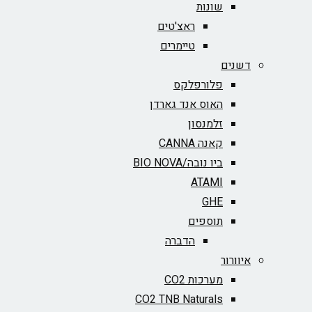
שונות
ראצ'טים
טיימרים
דשנים
פלורפלקס
האוס אנד גארדן
זלמנסון
קאנה CANNA
ביו נובה/BIO NOVA‏
ATAMI
GHE
תוספים
הדברה
איוורור
מערכות CO2
CO2 TNB Naturals