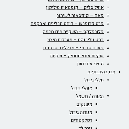
אוויל סליק – קופסאות סיליקון
פאם – קופסאות לשימור
פרס פרופרש – דוחס תבלינים ואבקנים
פלורפלקס – השקיית מים חכמה
בסט ווליו וקס – מערכות מיצוי
פארם טו וופ – מדללים וטרפנים
שקיות אנטי סטטיק – שקיות
מוצרי אינבנשן
מרכז הידרופוני
חללי גידול
אוהלי גידול
תאורה / חשמל
משנקים
מנורות גידול
רפלקטורים
נורת לד