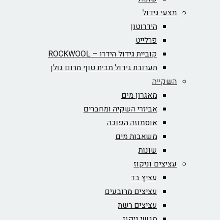
מצעי גידול
הידרוטון
פרלייט
קוביית גידול הידרו – ROCKWOOL‏
תערובת גידול מבית טוף מרום גולן
השקייה
מאגרון מים
אביזרי השקיה ומחברים
אוסמוזה הפוכה
משאבות מים
שונות
עציצים וניקוז
עציץ בד
עציצים מרובעים
עציצים רשת
מגשי ניקוז