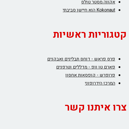
אקווה מסטר טולס
Kokonaut הוא חיישן סביבתי
קטגוריות ראשיות
פרס פראש - דוחס תבלינים ואבקנים
פארם טו וופ - מדללים וטרפנים
פרופרש - קופסאות אחסון
המרכז הידרופוני
צרו איתנו קשר