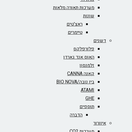
מערכות תאורה מלאות
שונות
ראצ'טים
טיימרים
דשנים
פלורפלקס
האוס אנד גארדן
זלמנסון
קאנה CANNA
ביו נובה/BIO NOVA‏
ATAMI
GHE
תוספים
הדברה
איוורור
מערכות CO2