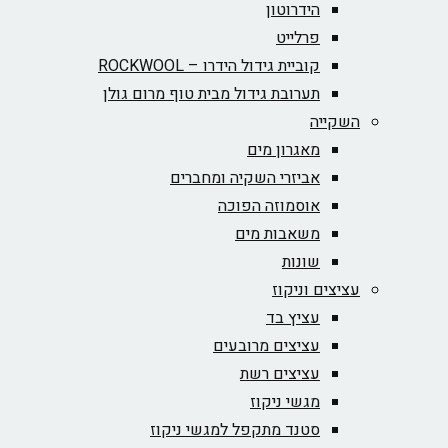
הידרוטון
פרלייט
קוביית גידול הידרו – ROCKWOOL‏
תערובת גידול מבית טוף מרום גולן
השקייה
מאגרון מים
אביזרי השקיה ומחברים
אוסמוזה הפוכה
משאבות מים
שונות
עציצים וניקוז
עציץ בד
עציצים מרובעים
עציצים רשת
מגשי ניקוז
סטנד מתקפל למגשי ניקוז