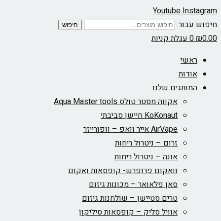
Youtube
Instagram
חיפוש עבור:
חיפוש
0.00
₪
0
עגלת קניות
ראשי
אודות
המותגים שלנו
אקווה מסטר טולס Aqua Master tools
KoKonaut חיישן סביבתי
AirVape אייר וואפ – וופורייזר
זרום – ניטרול ריחות
אונה – ניטרול ריחות
וואקום פרופרש- קופסאות ואקום
סאן פלאואר – מכונות גיזום
טרים סטיישן – שולחנות גיזום
אוויל סליק – קופסאות סיליקון