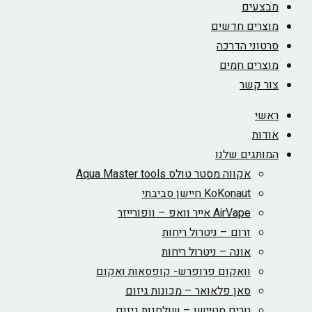
מבצעים
מוצרים חדשים
סרטוני הדרכה
מוצרים חמים
צור קשר
ראשי
אודות
המותגים שלנו
אקווה מסטר טולס Aqua Master tools
KoKonaut חיישן סביבתי
AirVape אייר וואפ – וופורייזר
זרום – ניטרול ריחות
אונה – ניטרול ריחות
וואקום פרופרש- קופסאות ואקום
סאן פלאואר – מכונות גיזום
טרים סטיישן – שולחנות גיזום