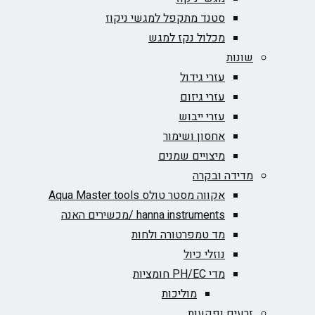
סטנד מתקפל למגשי ניקוז
מכלול נקז למגש
שונות
עזרי גידול
עזרי גיזום
עזרי ייבוש
אחסון ושימור
מיצויים שמנים
מדידה ובקרה
אקווה מסטר טולס Aqua Master tools
hanna instruments /מכשירים האנה
מד טמפרטורה ולחות
נוזלי כיול
מדי PH/EC חומציות
מוליכות
זרעים ופקעות