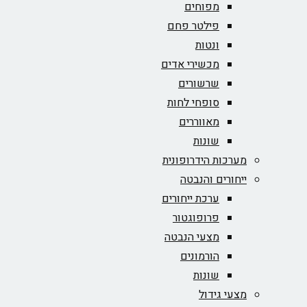
מפוחים
פילטר פחם
ונטות
מכשירי אדים
שרשורים
סופחי לחות
מאווררים
שונות
מערכות הידרופונית
ייחורים והנבטה
ערכת ייחורים
פרופוגטור
מצעי הנבטה
הורמונים
שונות
מצעי גידול