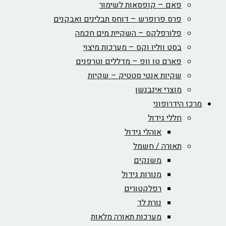
פאם – קופסאות לשימור
פרס פרופרש – דוחס תבלינים ואבקנים
פלורפלקס – השקיית מים חכמה
בסט ווליו וקס – מערכות מיצוי
פארם טו וופ – מדללים וטרפנים
שקיות אנטי סטטיק – שקיות
מוצרי אינבנשן
מרכז הידרופוני
חללי גידול
אוהלי גידול
תאורה / חשמל
משנקים
מנורות גידול
רפלקטורים
נורת לד
מערכות תאורה מלאות