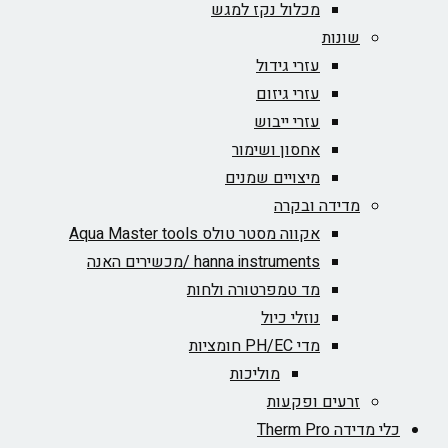
מכלול נקז למגש
שונות
עזרי גידול
עזרי גיזום
עזרי ייבוש
אחסון ושימור
מיצויים שמנים
מדידה ובקרה
אקווה מסטר טולס Aqua Master tools
hanna instruments /מכשירים האנה
מד טמפרטורה ולחות
נוזלי כיול
מדי PH/EC חומציות
מוליכות
זרעים ופקעות
כלי מדידה Therm Pro