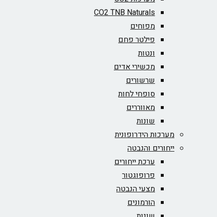
CO2 TNB Naturals
מפוחים
פילטר פחם
ונטות
מכשירי אדים
שרשורים
סופחי לחות
מאווררים
שונות
מערכות הידרופונית
ייחורים והנבטה
ערכת ייחורים
פרופוגטור
מצעי הנבטה
הורמונים
שונות