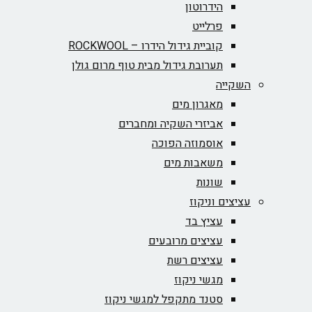
הידרוטון
פרלייט
קוביית גידול הידרו – ROCKWOOL‏
תערובת גידול מבית טוף מרום גולן
השקייה
מאגרון מים
אביזרי השקיה ומחברים
אוסמוזה הפוכה
משאבות מים
שונות
עציצים וניקוז
עציץ בד
עציצים מרובעים
עציצים רשת
מגשי ניקוז
סטנד מתקפל למגשי ניקוז