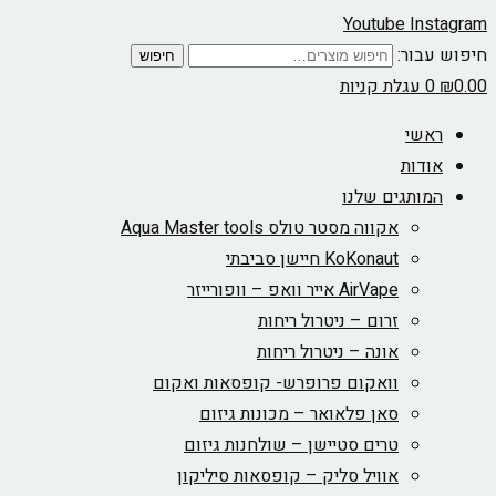
Youtube
Instagram
חיפוש עבור:
חיפוש
0.00
₪
0
עגלת קניות
ראשי
אודות
המותגים שלנו
אקווה מסטר טולס Aqua Master tools
KoKonaut חיישן סביבתי
AirVape אייר וואפ – וופורייזר
זרום – ניטרול ריחות
אונה – ניטרול ריחות
וואקום פרופרש- קופסאות ואקום
סאן פלאואר – מכונות גיזום
טרים סטיישן – שולחנות גיזום
אוויל סליק – קופסאות סיליקון