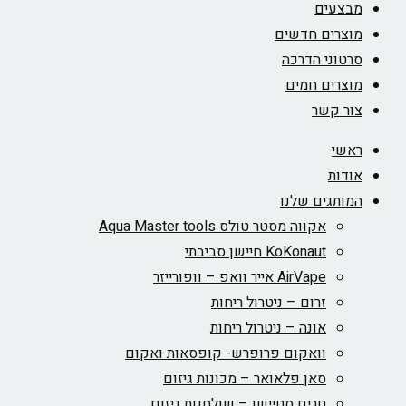
מבצעים
מוצרים חדשים
סרטוני הדרכה
מוצרים חמים
צור קשר
ראשי
אודות
המותגים שלנו
אקווה מסטר טולס Aqua Master tools
KoKonaut חיישן סביבתי
AirVape אייר וואפ – וופורייזר
זרום – ניטרול ריחות
אונה – ניטרול ריחות
וואקום פרופרש- קופסאות ואקום
סאן פלאואר – מכונות גיזום
טרים סטיישן – שולחנות גיזום