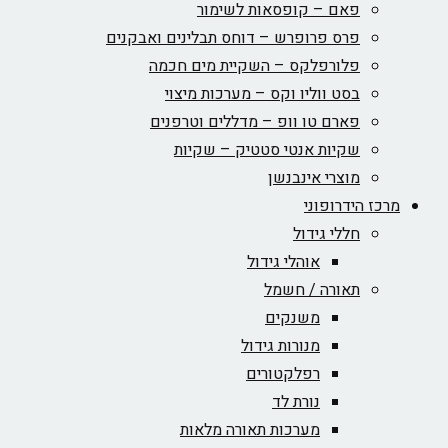
פאם – קופסאות לשימור
פרס פרופרש – דוחס תבלינים ואבקנים
פלורפלקס – השקיית מים חכמה
בסט ווליו וקס – מערכות מיצוי
פארם טו וופ – מדללים וטרפנים
שקיות אנטי סטטיק – שקיות
מוצרי אינבנשן
מרכז הידרופוני
חללי גידול
אוהלי גידול
תאורה / חשמל
משנקים
מנורות גידול
רפלקטורים
נורת לד
מערכות תאורה מלאות