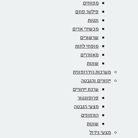
מפוחים
פילטר פחם
ונטות
מכשירי אדים
שרשורים
סופחי לחות
מאווררים
שונות
מערכות הידרופונית
ייחורים והנבטה
ערכת ייחורים
פרופוגטור
מצעי הנבטה
הורמונים
שונות
מצעי גידול