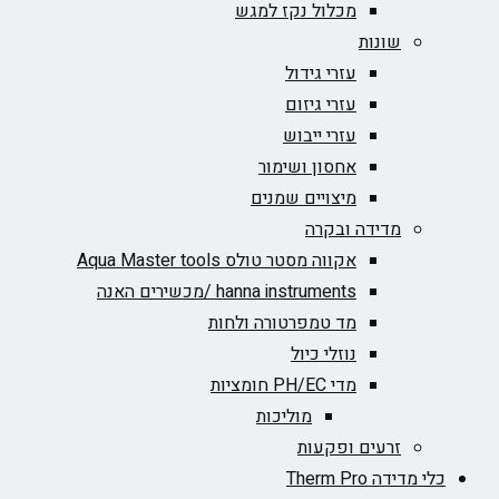
מכלול נקז למגש
שונות
עזרי גידול
עזרי גיזום
עזרי ייבוש
אחסון ושימור
מיצויים שמנים
מדידה ובקרה
אקווה מסטר טולס Aqua Master tools
hanna instruments /מכשירים האנה
מד טמפרטורה ולחות
נוזלי כיול
מדי PH/EC חומציות
מוליכות
זרעים ופקעות
כלי מדידה Therm Pro