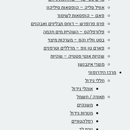
אוויל סליק – קופסאות סיליקון
פאם – קופסאות לשימור
פרס פרופרש – דוחס תבלינים ואבקנים
פלורפלקס – השקיית מים חכמה
בסט ווליו וקס – מערכות מיצוי
פארם טו וופ – מדללים וטרפנים
שקיות אנטי סטטיק – שקיות
מוצרי אינבנשן
מרכז הידרופוני
חללי גידול
אוהלי גידול
תאורה / חשמל
משנקים
מנורות גידול
רפלקטורים
נורת לד