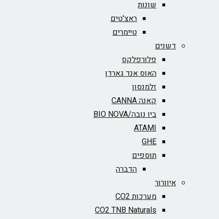
שונות
ראצ'טים
טיימרים
דשנים
פלורפלקס
האוס אנד גארדן
זלמנסון
קאנה CANNA
ביו נובה/BIO NOVA‏
ATAMI
GHE
תוספים
הדברה
איוורור
מערכות CO2
CO2 TNB Naturals