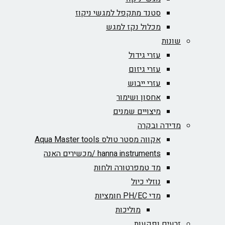
סטנד מתקפל למגשי ניקוז
מכלול נקז למגש
שונות
עזרי גידול
עזרי גיזום
עזרי ייבוש
אחסון ושימור
מיצויים שמנים
מדידה ובקרה
אקווה מסטר טולס Aqua Master tools
hanna instruments /מכשירים האנה
מד טמפרטורה ולחות
נוזלי כיול
מדי PH/EC חומציות
מוליכות
זרעים ופקעות