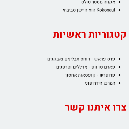
אקווה מסטר טולס
Kokonaut הוא חיישן סביבתי
קטגוריות ראשיות
פרס פראש - דוחס תבלינים ואבקנים
פארם טו וופ - מדללים וטרפנים
פרופרש - קופסאות אחסון
המרכז הידרופוני
צרו איתנו קשר