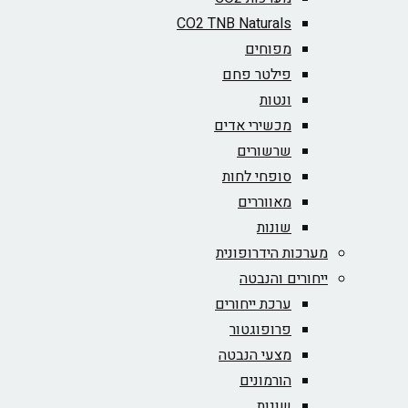
CO2 TNB Naturals
מפוחים
פילטר פחם
ונטות
מכשירי אדים
שרשורים
סופחי לחות
מאווררים
שונות
מערכות הידרופונית
ייחורים והנבטה
ערכת ייחורים
פרופוגטור
מצעי הנבטה
הורמונים
שונות