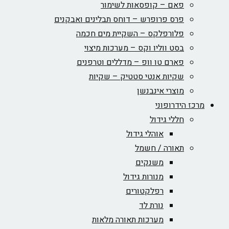
פאם – קופסאות לשימור
פרס פרופרש – דוחס תבלינים ואבקנים
פלורפלקס – השקיית מים חכמה
בסט ווליו וקס – מערכות מיצוי
פארם טו וופ – מדללים וטרפנים
שקיות אנטי סטטיק – שקיות
מוצרי אינבנשן
מרכז הידרופוני
חללי גידול
אוהלי גידול
תאורה / חשמל
משנקים
מנורות גידול
רפלקטורים
נורת לד
מערכות תאורה מלאות