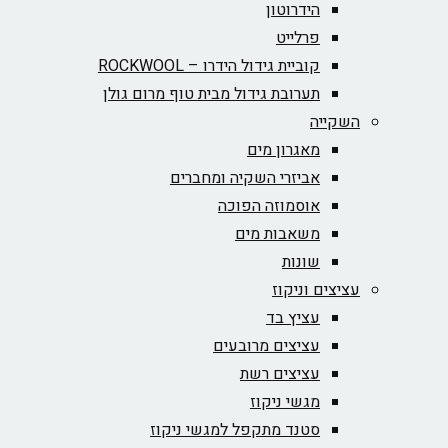
הידרוטון
פרלייט
קוביית גידול הידרו – ROCKWOOL‏
תערובת גידול מבית טוף מרום גולן
השקייה
מאגרון מים
אביזרי השקיה ומחברים
אוסמוזה הפוכה
משאבות מים
שונות
עציצים וניקוז
עציץ בד
עציצים מרובעים
עציצים רשת
מגשי ניקוז
סטנד מתקפל למגשי ניקוז