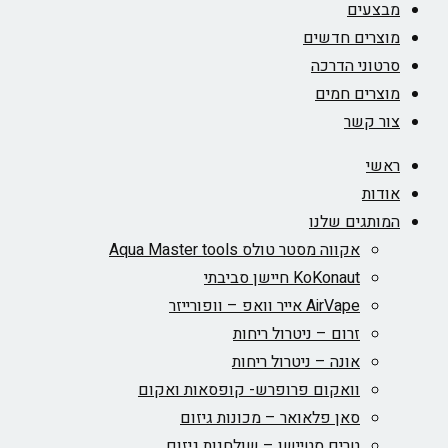
מבצעים
מוצרים חדשים
סרטוני הדרכה
מוצרים חמים
צור קשר
ראשי
אודות
המותגים שלנו
אקווה מסטר טולס Aqua Master tools
KoKonaut חיישן סביבתי
AirVape אייר וואפ – וופורייזר
זרום – ניטרול ריחות
אונה – ניטרול ריחות
וואקום פרופרש- קופסאות ואקום
סאן פלאואר – מכונות גיזום
טרים סטיישן – שולחנות גיזום