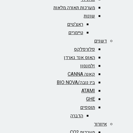
מערכות תאורה מלאות
שונות
ראצ'טים
טיימרים
דשנים
פלורפלקס
האוס אנד גארדן
זלמנסון
קאנה CANNA
ביו נובה/BIO NOVA‏
ATAMI
GHE
תוספים
הדברה
איוורור
מערכות CO2