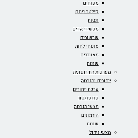
מפוחים
פילטר פחם
ונטות
מכשירי אדים
שרשורים
סופחי לחות
מאווררים
שונות
מערכות הידרופונית
ייחורים והנבטה
ערכת ייחורים
פרופוגטור
מצעי הנבטה
הורמונים
שונות
מצעי גידול