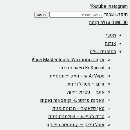
Youtube
Instagram
חיפוש עבור:
חיפוש
0.00
₪
0
עגלת קניות
ראשי
אודות
המותגים שלנו
אקווה מסטר טולס Aqua Master tools
KoKonaut חיישן סביבתי
AirVape אייר וואפ – וופורייזר
זרום – ניטרול ריחות
אונה – ניטרול ריחות
וואקום פרופרש- קופסאות ואקום
סאן פלאואר – מכונות גיזום
טרים סטיישן – שולחנות גיזום
אוויל סליק – קופסאות סיליקון