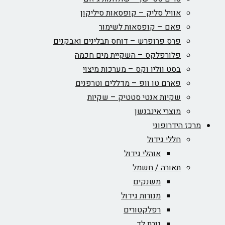
אוויל סליק – קופסאות סיליקון
פאם – קופסאות לשימור
פרס פרופרש – דוחס תבלינים ואבקנים
פלורפלקס – השקיית מים חכמה
בסט ווליו וקס – מערכות מיצוי
פארם טו וופ – מדללים וטרפנים
שקיות אנטי סטטיק – שקיות
מוצרי אינבנשן
מרכז הידרופוני
חללי גידול
אוהלי גידול
תאורה / חשמל
משנקים
מנורות גידול
רפלקטורים
נורת לד