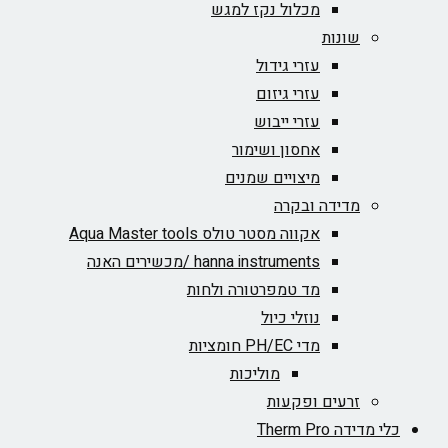
מכלול נקז למגש
שונות
עזרי גידול
עזרי גיזום
עזרי ייבוש
אחסון ושימור
מיצויים שמנים
מדידה ובקרה
אקווה מסטר טולס Aqua Master tools
hanna instruments /מכשירים האנה
מד טמפרטורה ולחות
נוזלי כיול
מדי PH/EC חומציות
מוליכות
זרעים ופקעות
כלי מדידה Therm Pro