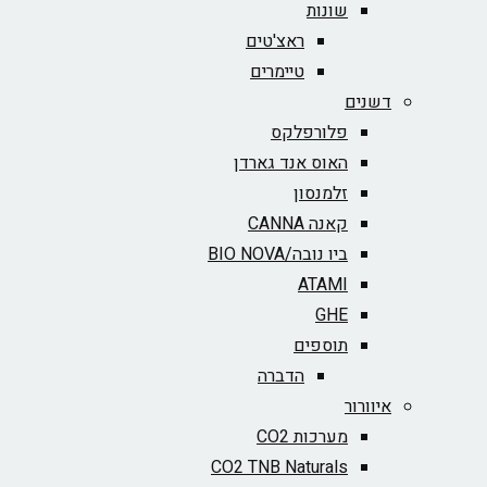
שונות
ראצ'טים
טיימרים
דשנים
פלורפלקס
האוס אנד גארדן
זלמנסון
קאנה CANNA
ביו נובה/BIO NOVA‏
ATAMI
GHE
תוספים
הדברה
איוורור
מערכות CO2
CO2 TNB Naturals