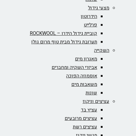
מצעי גידול
הידרוטון
פרלייט
קוביית גידול הידרו – ROCKWOOL‏
תערובת גידול מבית טוף מרום גולן
השקייה
מאגרון מים
אביזרי השקיה ומחברים
אוסמוזה הפוכה
משאבות מים
שונות
עציצים וניקוז
עציץ בד
עציצים מרובעים
עציצים רשת
מגשי ניקוז