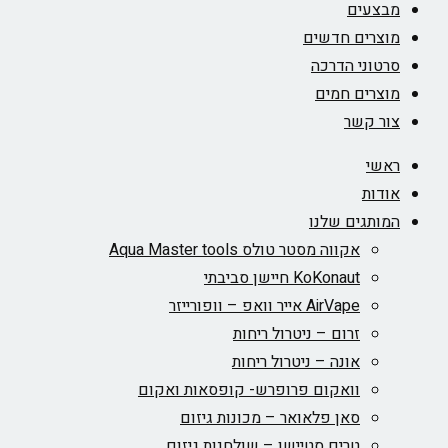
מבצעים
מוצרים חדשים
סרטוני הדרכה
מוצרים חמים
צור קשר
ראשי
אודות
המותגים שלנו
אקווה מסטר טולס Aqua Master tools
KoKonaut חיישן סביבתי
AirVape אייר וואפ – וופורייזר
זרום – ניטרול ריחות
אונה – ניטרול ריחות
וואקום פרופרש- קופסאות ואקום
סאן פלאואר – מכונות גיזום
טרים סטיישן – שולחנות גיזום