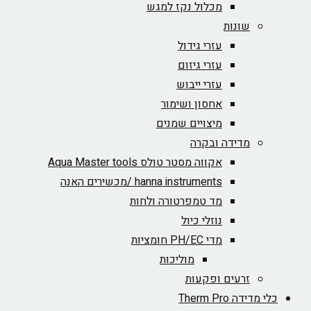
מכלול נקז למגש
שונות
עזרי גידול
עזרי גיזום
עזרי ייבוש
אחסון ושימור
מיצויים שמנים
מדידה ובקרה
אקווה מסטר טולס Aqua Master tools
hanna instruments /מכשירים האנה
מד טמפרטורה ולחות
נוזלי כיול
מדי PH/EC חומציות
מוליכות
זרעים ופקעות
כלי מדידה Therm Pro