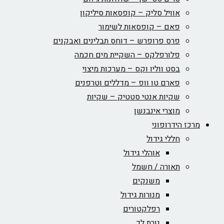
אוויל סליק – קופסאות סיליקון
פאם – קופסאות לשימור
פרס פרופרש – דוחס תבלינים ואבקנים
פלורפלקס – השקיית מים חכמה
בסט ווליו וקס – מערכות מיצוי
פארם טו וופ – מדללים וטרפנים
שקיות אנטי סטטיק – שקיות
מוצרי אינבנשן
מרכז הידרופוני
חללי גידול
אוהלי גידול
תאורה / חשמל
משנקים
מנורות גידול
רפלקטורים
נורת לד