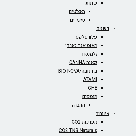
שונות
ראצ'טים
טיימרים
דשנים
פלורפלקס
האוס אנד גארדן
זלמנסון
קאנה CANNA
ביו נובה/BIO NOVA‏
ATAMI
GHE
תוספים
הדברה
איוורור
מערכות CO2
CO2 TNB Naturals