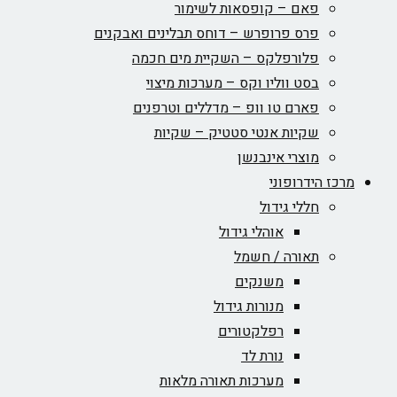
פאם – קופסאות לשימור
פרס פרופרש – דוחס תבלינים ואבקנים
פלורפלקס – השקיית מים חכמה
בסט ווליו וקס – מערכות מיצוי
פארם טו וופ – מדללים וטרפנים
שקיות אנטי סטטיק – שקיות
מוצרי אינבנשן
מרכז הידרופוני
חללי גידול
אוהלי גידול
תאורה / חשמל
משנקים
מנורות גידול
רפלקטורים
נורת לד
מערכות תאורה מלאות