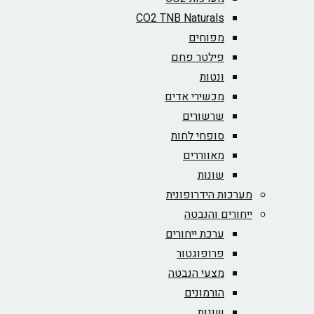
CO2 TNB Naturals
מפוחים
פילטר פחם
ונטות
מכשירי אדים
שרשורים
סופחי לחות
מאווררים
שונות
מערכות הידרופונית
ייחורים והנבטה
ערכת ייחורים
פרופוגטור
מצעי הנבטה
הורמונים
שונות