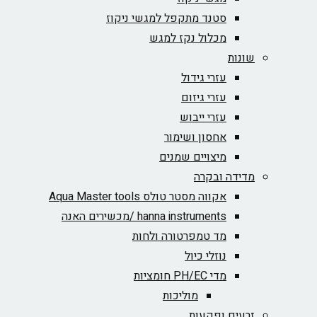
סטנד מתקפל למגשי ניקוז
מכלול נקז למגש
שונות
עזרי גידול
עזרי גיזום
עזרי ייבוש
אחסון ושימור
מיצויים שמנים
מדידה ובקרה
אקווה מסטר טולס Aqua Master tools
hanna instruments /מכשירים האנה
מד טמפרטורה ולחות
נוזלי כיול
מדי PH/EC חומציות
מוליכות
זרעים ופקעות