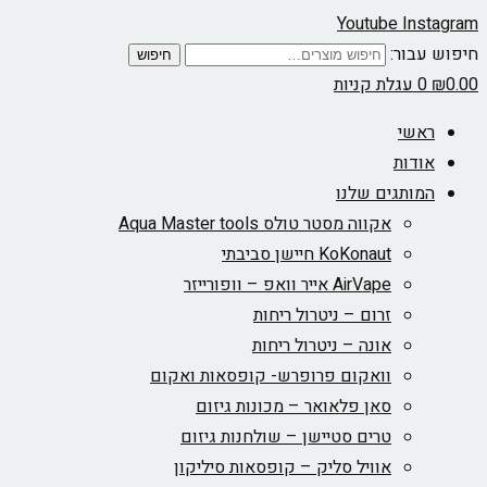
Youtube
Instagram
חיפוש עבור:
חיפוש
0.00
₪
0
עגלת קניות
ראשי
אודות
המותגים שלנו
אקווה מסטר טולס Aqua Master tools
KoKonaut חיישן סביבתי
AirVape אייר וואפ – וופורייזר
זרום – ניטרול ריחות
אונה – ניטרול ריחות
וואקום פרופרש- קופסאות ואקום
סאן פלאואר – מכונות גיזום
טרים סטיישן – שולחנות גיזום
אוויל סליק – קופסאות סיליקון