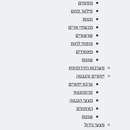
מפוחים
פילטר פחם
ונטות
מכשירי אדים
שרשורים
סופחי לחות
מאווררים
שונות
מערכות הידרופונית
ייחורים והנבטה
ערכת ייחורים
פרופוגטור
מצעי הנבטה
הורמונים
שונות
מצעי גידול