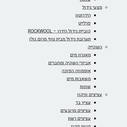
מצעי גידול
הידרוטון
פרלייט
קוביית גידול הידרו – ROCKWOOL‏
תערובת גידול מבית טוף מרום גולן
השקייה
מאגרון מים
אביזרי השקיה ומחברים
אוסמוזה הפוכה
משאבות מים
שונות
עציצים וניקוז
עציץ בד
עציצים מרובעים
עציצים רשת
מגשי ניקוז