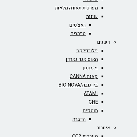
מערכות תאורה מלאות
שונות
ראצ'טים
טיימרים
דשנים
פלורפלקס
האוס אנד גארדן
זלמנסון
קאנה CANNA
ביו נובה/BIO NOVA‏
ATAMI
GHE
תוספים
הדברה
איוורור
מערכות CO2