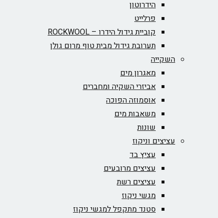
הידרוטון
פרלייט
קוביית גידול הידרו – ROCKWOOL‏
תערובת גידול מבית טוף מרום גולן
השקייה
מאגרון מים
אביזרי השקיה ומחברים
אוסמוזה הפוכה
משאבות מים
שונות
עציצים וניקוז
עציץ בד
עציצים מרובעים
עציצים רשת
מגשי ניקוז
סטנד מתקפל למגשי ניקוז