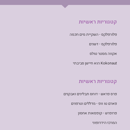
קטגוריות ראשיות
פלורפלקס - השקיית מים חכמה
פלורפלקס - דשנים
אקווה מסטר טולס
Kokonaut הוא חיישן סביבתי
קטגוריות ראשיות
פרס פראש - דוחס תבלינים ואבקנים
פארם טו וופ - מדללים וטרפנים
פרופרש - קופסאות אחסון
המרכז הידרופוני