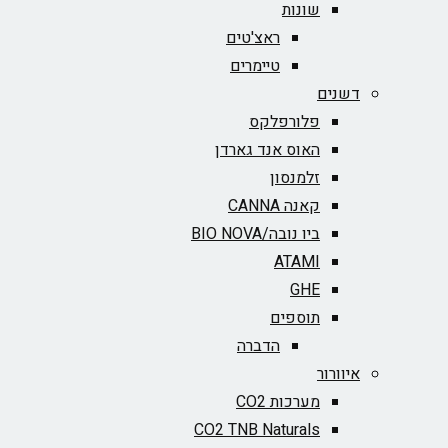
שונות
ראצ'טים
טיימרים
דשנים
פלורפלקס
האוס אנד גארדן
זלמנסון
קאנה CANNA
ביו נובה/BIO NOVA‏
ATAMI
GHE
תוספים
הדברה
איוורור
מערכות CO2
CO2 TNB Naturals