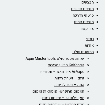
מבצעים
מוצרים חדשים
סרטוני הדרכה
מוצרים חמים
צור קשר
ראשי
אודות
המותגים שלנו
אקווה מסטר טולס Aqua Master tools
KoKonaut חיישן סביבתי
AirVape אייר וואפ – וופורייזר
זרום – ניטרול ריחות
אונה – ניטרול ריחות
וואקום פרופרש- קופסאות ואקום
סאן פלאואר – מכונות גיזום
טרים סטיישן – שולחנות גיזום