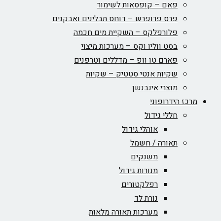
פאם – קופסאות לשימור
פרס פרופרש – דוחס תבלינים ואבקנים
פלורפלקס – השקיית מים חכמה
בסט ווליו וקס – מערכות מיצוי
פארם טו וופ – מדללים וטרפנים
שקיות אנטי סטטיק – שקיות
מוצרי אינבנשן
מרכז הידרופוני
חללי גידול
אוהלי גידול
תאורה / חשמל
משנקים
מנורות גידול
רפלקטורים
נורת לד
מערכות תאורה מלאות