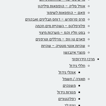
אוויל סליק – קופסאות סיליקון
פאם – קופסאות לשימור
פרס פרופרש – דוחס תבלינים ואבקנים
פלורפלקס – השקיית מים חכמה
בסט ווליו וקס – מערכות מיצוי
פארם טו וופ – מדללים וטרפנים
שקיות אנטי סטטיק – שקיות
מוצרי אינבנשן
מרכז הידרופוני
חללי גידול
אוהלי גידול
תאורה / חשמל
משנקים
מנורות גידול
רפלקטורים
נורת לד