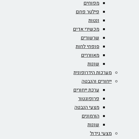
מפוחים
פילטר פחם
ונטות
מכשירי אדים
שרשורים
סופחי לחות
מאווררים
שונות
מערכות הידרופונית
ייחורים והנבטה
ערכת ייחורים
פרופוגטור
מצעי הנבטה
הורמונים
שונות
מצעי גידול