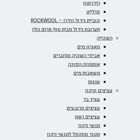
הידרוטון
פרלייט
קוביית גידול הידרו – ROCKWOOL‏
תערובת גידול מבית טוף מרום גולן
השקייה
מאגרון מים
אביזרי השקיה ומחברים
אוסמוזה הפוכה
משאבות מים
שונות
עציצים וניקוז
עציץ בד
עציצים מרובעים
עציצים רשת
מגשי ניקוז
סטנד מתקפל למגשי ניקוז