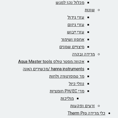
מכלול נקז למגש
שונות
עזרי גידול
עזרי גיזום
עזרי ייבוש
אחסון ושימור
מיצויים שמנים
מדידה ובקרה
אקווה מסטר טולס Aqua Master tools
hanna instruments /מכשירים האנה
מד טמפרטורה ולחות
נוזלי כיול
מדי PH/EC חומציות
מוליכות
זרעים ופקעות
כלי מדידה Therm Pro