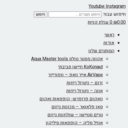
Youtube
Instagram
חיפוש עבור:
חיפוש
0.00
₪
0
עגלת קניות
ראשי
אודות
המותגים שלנו
אקווה מסטר טולס Aqua Master tools
KoKonaut חיישן סביבתי
AirVape אייר וואפ – וופורייזר
זרום – ניטרול ריחות
אונה – ניטרול ריחות
וואקום פרופרש- קופסאות ואקום
סאן פלאואר – מכונות גיזום
טרים סטיישן – שולחנות גיזום
אוויל סליק – קופסאות סיליקון