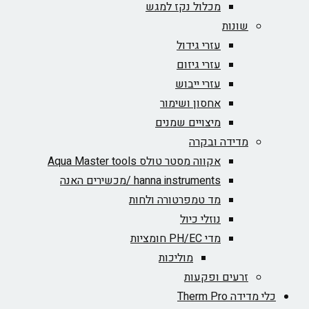
מכלול נקז למגש
שונות
עזרי גידול
עזרי גיזום
עזרי ייבוש
אחסון ושימור
מיצויים שמנים
מדידה ובקרה
אקווה מסטר טולס Aqua Master tools
hanna instruments /מכשירים האנה
מד טמפרטורה ולחות
נוזלי כיול
מדי PH/EC חומציות
מוליכות
זרעים ופקעות
כלי מדידה Therm Pro