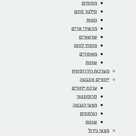
מפוחים
פילטר פחם
ונטות
מכשירי אדים
שרשורים
סופחי לחות
מאווררים
שונות
מערכות הידרופונית
ייחורים והנבטה
ערכת ייחורים
פרופוגטור
מצעי הנבטה
הורמונים
שונות
מצעי גידול