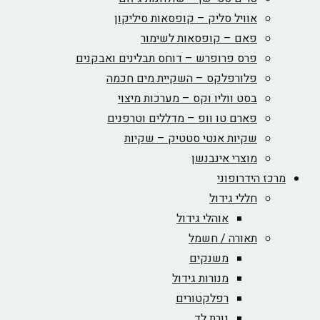
אוויל סליק – קופסאות סיליקון
פאם – קופסאות לשימור
פרס פרופרש – דוחס תבלינים ואבקנים
פלורפלקס – השקיית מים חכמה
בסט ווליו וקס – מערכות מיצוי
פארם טו וופ – מדללים וטרפנים
שקיות אנטי סטטיק – שקיות
מוצרי אינבנשן
מרכז הידרופוני
חללי גידול
אוהלי גידול
תאורה / חשמל
משנקים
מנורות גידול
רפלקטורים
נורת לד