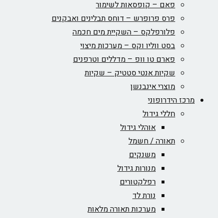
פאם – קופסאות לשימור
פרס פרופרש – דוחס תבלינים ואבקנים
פלורפלקס – השקיית מים חכמה
בסט ווליו וקס – מערכות מיצוי
פארם טו וופ – מדללים וטרפנים
שקיות אנטי סטטיק – שקיות
מוצרי אינבנשן
מרכז הידרופוני
חללי גידול
אוהלי גידול
תאורה / חשמל
משנקים
מנורות גידול
רפלקטורים
נורת לד
מערכות תאורה מלאות