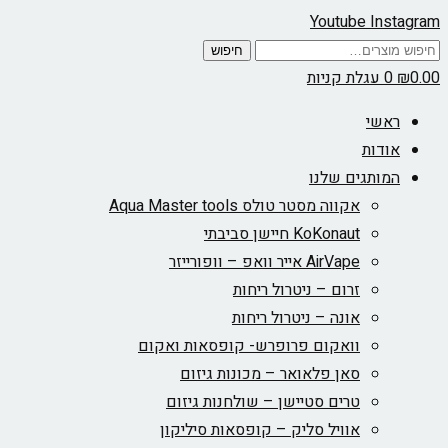
Youtube
Instagram
חיפוש
חיפוש
עבור:
0.00
₪
0
עגלת קניות
ראשי
אודות
המותגים שלנו
אקווה מסטר טולס Aqua Master tools
KoKonaut חיישן סביבתי
AirVape אייר וואפ – וופורייזר
זרום – ניטרול ריחות
אונה – ניטרול ריחות
וואקום פרופרש- קופסאות ואקום
סאן פלאואר – מכונות גיזום
טרים סטיישן – שולחנות גיזום
אוויל סליק – קופסאות סיליקון