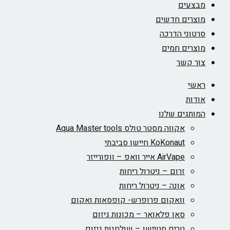
מבצעים
מוצרים חדשים
סרטוני הדרכה
מוצרים חמים
צור קשר
ראשי
אודות
המותגים שלנו
אקווה מסטר טולס Aqua Master tools
KoKonaut חיישן סביבתי
AirVape אייר וואפ – וופורייזר
זרום – ניטרול ריחות
אונה – ניטרול ריחות
וואקום פרופרש- קופסאות ואקום
סאן פלאואר – מכונות גיזום
טרים סטיישן – שולחנות גיזום