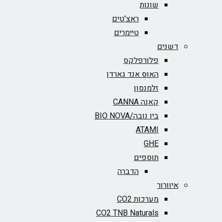
שונות
ראצ'טים
טיימרים
דשנים
פלורפלקס
האוס אנד גארדן
זלמנסון
קאנה CANNA
ביו נובה/BIO NOVA‏
ATAMI
GHE
תוספים
הדברה
איוורור
מערכות CO2
CO2 TNB Naturals