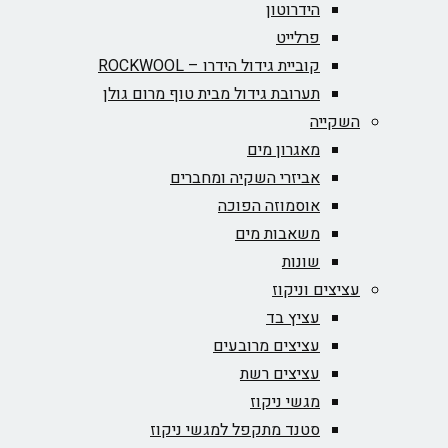
הידרוטון
פרלייט
קוביית גידול הידרו – ROCKWOOL‏
תערובת גידול מבית טוף מרום גולן
השקייה
מאגרון מים
אביזרי השקיה ומחברים
אוסמוזה הפוכה
משאבות מים
שונות
עציצים וניקוז
עציץ בד
עציצים מרובעים
עציצים רשת
מגשי ניקוז
סטנד מתקפל למגשי ניקוז