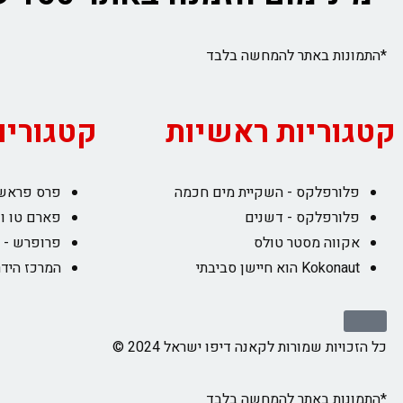
*התמונות באתר להמחשה בלבד
קטגוריות ראשיות
קטגוריו
פלורפלקס - השקיית מים חכמה
פרס פראש 
פלורפלקס - דשנים
פארם טו וו
אקווה מסטר טולס
פרופרש - 
Kokonaut הוא חיישן סביבתי
המרכז הידר
כל הזכויות שמורות לקאנה דיפו ישראל 2024 ©
*התמונות באתר להמחשה בלבד