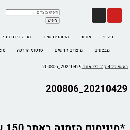
חיפוש
ראשי
אודות
המותגים שלנו
מרכז הידרופוני
מבצעים
מוצרים חדשים
סרטוני הדרכה
מוצ
ראשי
ג'ל 4 ק"ג דלי אונה
20210429_200806
20210429_200806
*מינימום הזמנה באתר 150 ש"ח לא כולל משלוח