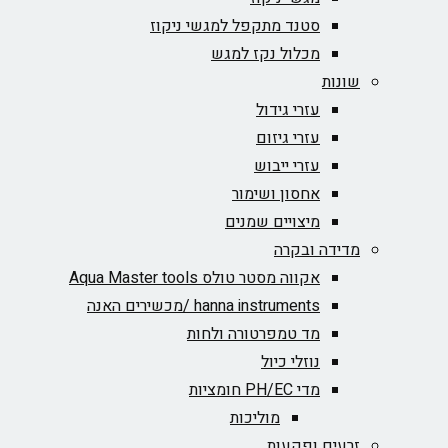
סטנד מתקפל למגשי ניקוז
מכלול נקז למגש
שונות
עזרי גידול
עזרי גיזום
עזרי ייבוש
אחסון ושימור
מיצויים שמנים
מדידה ובקרה
אקווה מסטר טולס Aqua Master tools
hanna instruments /מכשירים האנה
מד טמפרטורה ולחות
נוזלי כיול
מדי PH/EC חומציות
מוליכות
זרעים ופקעות