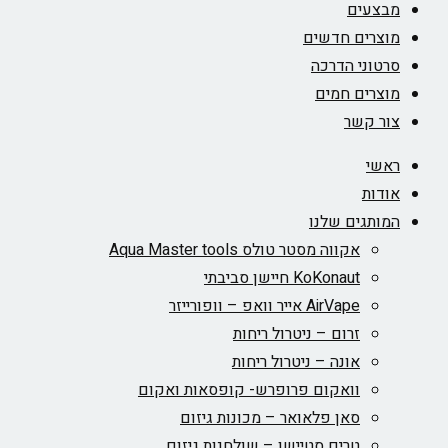
מבצעים
מוצרים חדשים
סרטוני הדרכה
מוצרים חמים
צור קשר
ראשי
אודות
המותגים שלנו
אקווה מסטר טולס Aqua Master tools
KoKonaut חיישן סביבתי
AirVape אייר וואפ – וופורייזר
זרום – ניטרול ריחות
אונה – ניטרול ריחות
וואקום פרופרש- קופסאות ואקום
סאן פלאואר – מכונות גיזום
טרים סטיישן – שולחנות גיזום