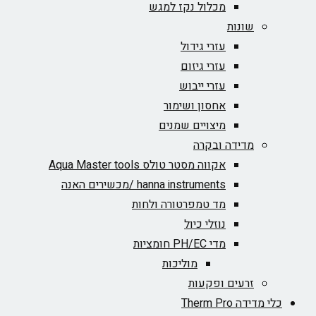
מכלול נקז למגש
שונות
עזרי גידול
עזרי גיזום
עזרי ייבוש
אחסון ושימור
מיצויים שמנים
מדידה ובקרה
אקווה מסטר טולס Aqua Master tools
hanna instruments /מכשירים האנה
מד טמפרטורה ולחות
נוזלי כיול
מדי PH/EC חומציות
מוליכות
זרעים ופקעות
כלי מדידה Therm Pro