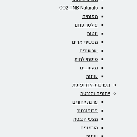
CO2 TNB Naturals
מפוחים
פילטר פחם
ונטות
מכשירי אדים
שרשורים
סופחי לחות
מאווררים
שונות
מערכות הידרופונית
ייחורים והנבטה
ערכת ייחורים
פרופוגטור
מצעי הנבטה
הורמונים
שונות