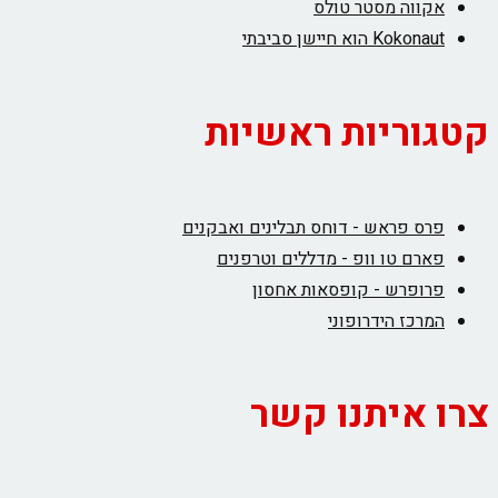
אקווה מסטר טולס
Kokonaut הוא חיישן סביבתי
קטגוריות ראשיות
פרס פראש - דוחס תבלינים ואבקנים
פארם טו וופ - מדללים וטרפנים
פרופרש - קופסאות אחסון
המרכז הידרופוני
צרו איתנו קשר