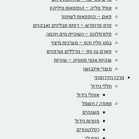
אוויל סליק – קופסאות סיליקון
פאם – קופסאות לשימור
פרס פרופרש – דוחס תבלינים ואבקנים
פלורפלקס – השקיית מים חכמה
בסט ווליו וקס – מערכות מיצוי
פארם טו וופ – מדללים וטרפנים
שקיות אנטי סטטיק – שקיות
מוצרי אינבנשן
מרכז הידרופוני
חללי גידול
אוהלי גידול
תאורה / חשמל
משנקים
מנורות גידול
רפלקטורים
נורת לד