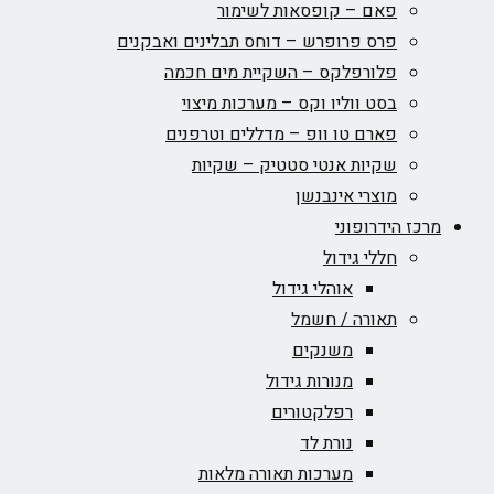
פאם – קופסאות לשימור
פרס פרופרש – דוחס תבלינים ואבקנים
פלורפלקס – השקיית מים חכמה
בסט ווליו וקס – מערכות מיצוי
פארם טו וופ – מדללים וטרפנים
שקיות אנטי סטטיק – שקיות
מוצרי אינבנשן
מרכז הידרופוני
חללי גידול
אוהלי גידול
תאורה / חשמל
משנקים
מנורות גידול
רפלקטורים
נורת לד
מערכות תאורה מלאות