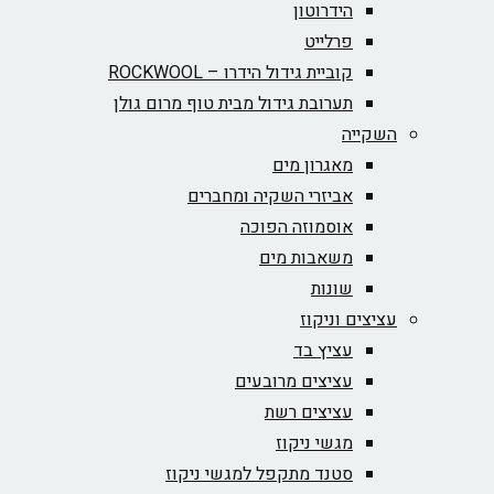
הידרוטון
פרלייט
קוביית גידול הידרו – ROCKWOOL‏
תערובת גידול מבית טוף מרום גולן
השקייה
מאגרון מים
אביזרי השקיה ומחברים
אוסמוזה הפוכה
משאבות מים
שונות
עציצים וניקוז
עציץ בד
עציצים מרובעים
עציצים רשת
מגשי ניקוז
סטנד מתקפל למגשי ניקוז