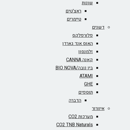
שונות
ראצ'טים
טיימרים
דשנים
פלורפלקס
האוס אנד גארדן
זלמנסון
קאנה CANNA
ביו נובה/BIO NOVA‏
ATAMI
GHE
תוספים
הדברה
איוורור
מערכות CO2
CO2 TNB Naturals