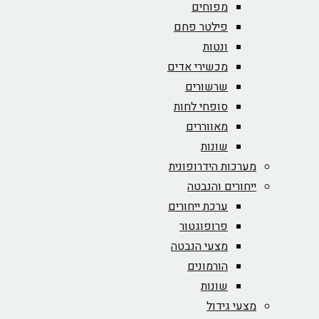
מפוחים
פילטר פחם
ונטות
מכשירי אדים
שרשורים
סופחי לחות
מאווררים
שונות
מערכות הידרופונית
ייחורים והנבטה
ערכת ייחורים
פרופוגטור
מצעי הנבטה
הורמונים
שונות
מצעי גידול