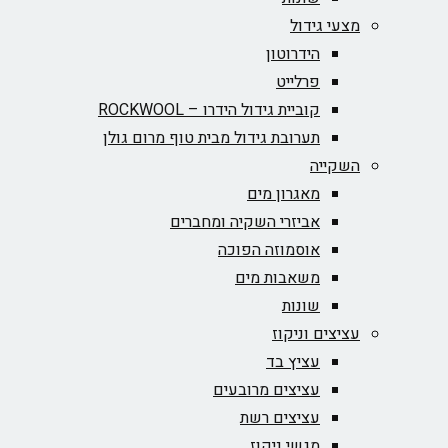
מצעי גידול
הידרוטון
פרלייט
קוביית גידול הידרו – ROCKWOOL‏
תערובת גידול מבית טוף מרום גולן
השקייה
מאגרון מים
אביזרי השקיה ומחברים
אוסמוזה הפוכה
משאבות מים
שונות
עציצים וניקוז
עציץ בד
עציצים מרובעים
עציצים רשת
מגשי ניקוז