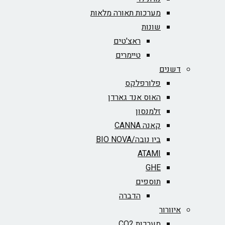
מערכות תאורה מלאות
שונות
ראצ'טים
טיימרים
דשנים
פלורפלקס
האוס אנד גארדן
זלמנסון
קאנה CANNA
ביו נובה/BIO NOVA‏
ATAMI
GHE
תוספים
הדברה
איוורור
מערכות CO2