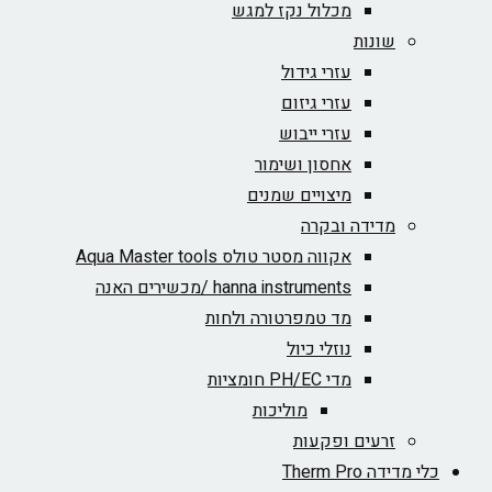
מכלול נקז למגש
שונות
עזרי גידול
עזרי גיזום
עזרי ייבוש
אחסון ושימור
מיצויים שמנים
מדידה ובקרה
אקווה מסטר טולס Aqua Master tools
hanna instruments /מכשירים האנה
מד טמפרטורה ולחות
נוזלי כיול
מדי PH/EC חומציות
מוליכות
זרעים ופקעות
כלי מדידה Therm Pro