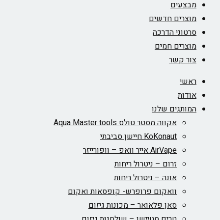
מבצעים
מוצרים חדשים
סרטוני הדרכה
מוצרים חמים
צור קשר
ראשי
אודות
המותגים שלנו
אקווה מסטר טולס Aqua Master tools
KoKonaut חיישן סביבתי
AirVape אייר וואפ – וופורייזר
זרום – ניטרול ריחות
אונה – ניטרול ריחות
וואקום פרופרש- קופסאות ואקום
סאן פלאואר – מכונות גיזום
טרים סטיישן – שולחנות גיזום