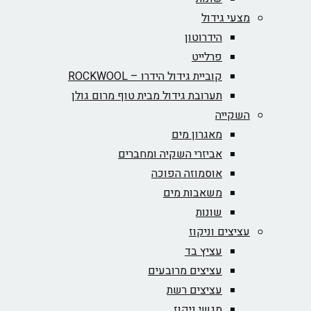
מצעי גידול
הידרוטון
פרלייט
קוביית גידול הידרו – ROCKWOOL‏
תערובת גידול מבית טוף מרום גולן
השקייה
מאגרון מים
אביזרי השקיה ומחברים
אוסמוזה הפוכה
משאבות מים
שונות
עציצים וניקוז
עציץ בד
עציצים מרובעים
עציצים רשת
מגשי ניקוז