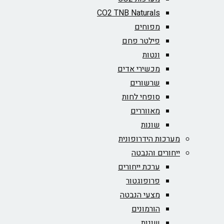
CO2 TNB Naturals
מפוחים
פילטר פחם
ונטות
מכשירי אדים
שרשורים
סופחי לחות
מאווררים
שונות
מערכות הידרופונית
ייחורים והנבטה
ערכת ייחורים
פרופוגטור
מצעי הנבטה
הורמונים
שונות