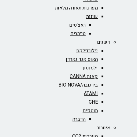
מערכות תאורה מלאות
שונות
ראצ'טים
טיימרים
דשנים
פלורפלקס
האוס אנד גארדן
זלמנסון
קאנה CANNA
ביו נובה/BIO NOVA‏
ATAMI
GHE
תוספים
הדברה
איוורור
מערכות CO2