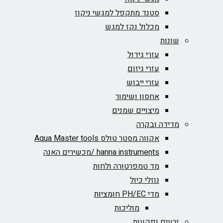
סטנד מתקפל למגשי ניקוז
מכלול נקז למגש
שונות
עזרי גידול
עזרי גיזום
עזרי ייבוש
אחסון ושימור
מיצויים שמנים
מדידה ובקרה
אקווה מסטר טולס Aqua Master tools
hanna instruments /מכשירים האנה
מד טמפרטורה ולחות
נוזלי כיול
מדי PH/EC חומציות
מוליכות
זרעים ופקעות