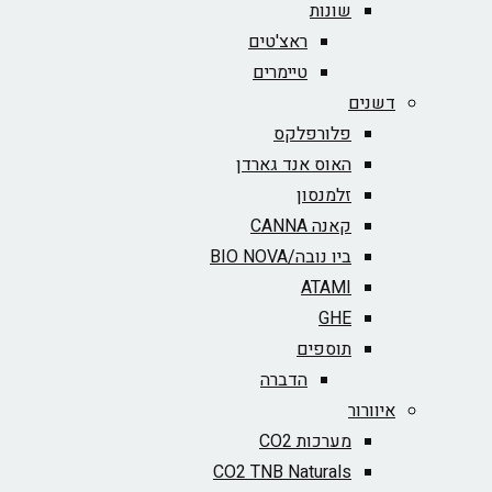
שונות
ראצ'טים
טיימרים
דשנים
פלורפלקס
האוס אנד גארדן
זלמנסון
קאנה CANNA
ביו נובה/BIO NOVA‏
ATAMI
GHE
תוספים
הדברה
איוורור
מערכות CO2
CO2 TNB Naturals