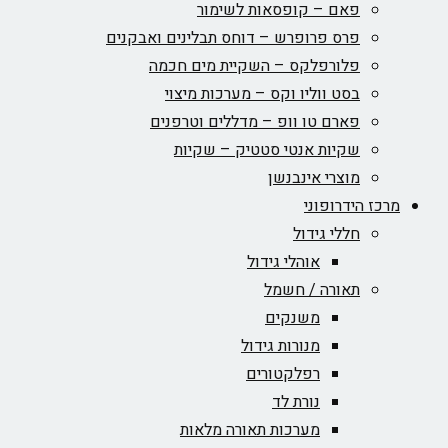
פאם – קופסאות לשימור
פרס פרופרש – דוחס תבלינים ואבקנים
פלורפלקס – השקיית מים חכמה
בסט ווליו וקס – מערכות מיצוי
פארם טו וופ – מדללים וטרפנים
שקיות אנטי סטטיק – שקיות
מוצרי אינבנשן
מרכז הידרופוני
חללי גידול
אוהלי גידול
תאורה / חשמל
משנקים
מנורות גידול
רפלקטורים
נורת לד
מערכות תאורה מלאות