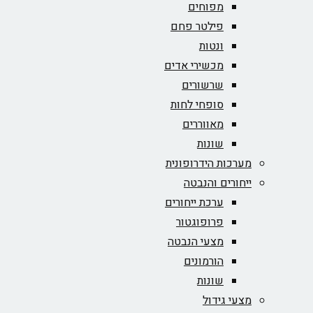
מפוחים
פילטר פחם
ונטות
מכשירי אדים
שרשורים
סופחי לחות
מאווררים
שונות
מערכות הידרופונית
ייחורים והנבטה
ערכת ייחורים
פרופוגטור
מצעי הנבטה
הורמונים
שונות
מצעי גידול