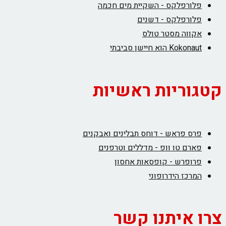
פלורפלקס - השקיית מים חכמה
פלורפלקס - דשנים
אקווה מסטר טולס
Kokonaut הוא חיישן סביבתי
קטגוריות ראשיות
פרס פראש - דוחס תבלינים ואבקנים
פארם טו וופ - מדללים וטרפנים
פרופרש - קופסאות אחסון
המרכז הידרופוני
צרו איתנו קשר