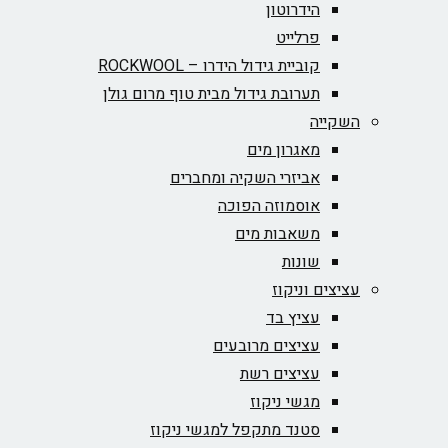
הידרוטון
פרלייט
קוביית גידול הידרו – ROCKWOOL‏
תערובת גידול מבית טוף מרום גולן
השקייה
מאגרון מים
אביזרי השקיה ומחברים
אוסמוזה הפוכה
משאבות מים
שונות
עציצים וניקוז
עציץ בד
עציצים מרובעים
עציצים רשת
מגשי ניקוז
סטנד מתקפל למגשי ניקוז