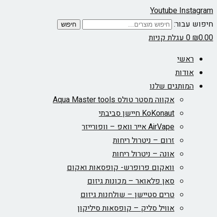
Youtube
Instagram
חיפוש עבור:
חיפוש
0.00
₪
0
עגלת קניות
ראשי
אודות
המותגים שלנו
אקווה מסטר טולס Aqua Master tools
KoKonaut חיישן סביבתי
AirVape אייר וואפ – וופורייזר
זרום – ניטרול ריחות
אונה – ניטרול ריחות
וואקום פרופרש- קופסאות ואקום
סאן פלאואר – מכונות גיזום
טרים סטיישן – שולחנות גיזום
אוויל סליק – קופסאות סיליקון