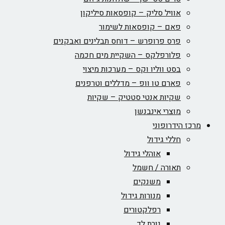
אוויל סליק – קופסאות סיליקון
פאם – קופסאות לשימור
פרס פרופרש – דוחס תבלינים ואבקנים
פלורפלקס – השקיית מים חכמה
בסט ווליו וקס – מערכות מיצוי
פארם טו וופ – מדללים וטרפנים
שקיות אנטי סטטיק – שקיות
מוצרי אינבנשן
מרכז הידרופוני
חללי גידול
אוהלי גידול
תאורה / חשמל
משנקים
מנורות גידול
רפלקטורים
נורת לד