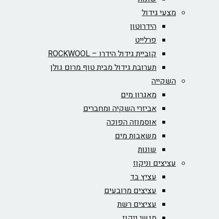
מצעי גידול
הידרוטון
פרלייט
קוביית גידול הידרו – ROCKWOOL‏
תערובת גידול מבית טוף מרום גולן
השקייה
מאגרון מים
אביזרי השקיה ומחברים
אוסמוזה הפוכה
משאבות מים
שונות
עציצים וניקוז
עציץ בד
עציצים מרובעים
עציצים רשת
מגשי ניקוז