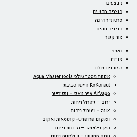
מבצעים
מוצרים חדשים
סרטוני הדרכה
מוצרים חמים
צור קשר
ראשי
אודות
המותגים שלנו
אקווה מסטר טולס Aqua Master tools
KoKonaut חיישן סביבתי
AirVape אייר וואפ – וופורייזר
זרום – ניטרול ריחות
אונה – ניטרול ריחות
וואקום פרופרש- קופסאות ואקום
סאן פלאואר – מכונות גיזום
טרים סטיישן – שולחנות גיזום