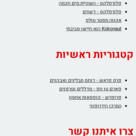
פלורפלקס - השקיית מים חכמה
פלורפלקס - דשנים
אקווה מסטר טולס
Kokonaut הוא חיישן סביבתי
קטגוריות ראשיות
פרס פראש - דוחס תבלינים ואבקנים
פארם טו וופ - מדללים וטרפנים
פרופרש - קופסאות אחסון
המרכז הידרופוני
צרו איתנו קשר