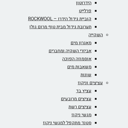
הידרוטון
פרלייט
קוביית גידול הידרו – ROCKWOOL‏
תערובת גידול מבית טוף מרום גולן
השקייה
מאגרון מים
אביזרי השקיה ומחברים
אוסמוזה הפוכה
משאבות מים
שונות
עציצים וניקוז
עציץ בד
עציצים מרובעים
עציצים רשת
מגשי ניקוז
סטנד מתקפל למגשי ניקוז