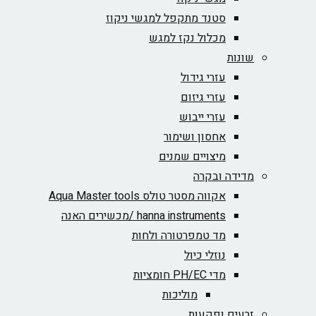
סטנד מתקפל למגשי ניקוז
מכלול נקז למגש
שונות
עזרי גידול
עזרי גיזום
עזרי ייבוש
אחסון ושימור
מיצויים שמנים
מדידה ובקרה
אקווה מסטר טולס Aqua Master tools
hanna instruments /מכשירים האנה
מד טמפרטורה ולחות
נוזלי כיול
מדי PH/EC חומציות
מוליכות
זרעים ופקעות