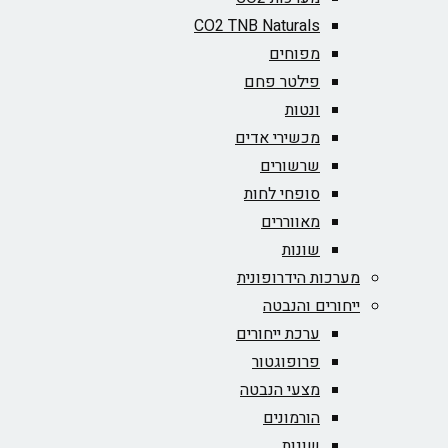
CO2 TNB Naturals
מפוחים
פילטר פחם
ונטות
מכשירי אדים
שרשורים
סופחי לחות
מאווררים
שונות
מערכות הידרופונית
ייחורים והנבטה
ערכת ייחורים
פרופוגטור
מצעי הנבטה
הורמונים
שונות