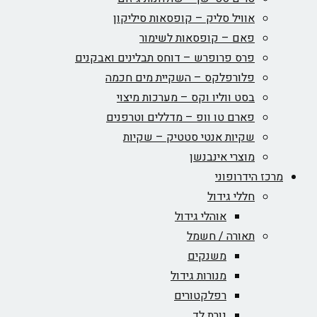
אוויל סליק – קופסאות סיליקון
פאם – קופסאות לשימור
פרס פרופרש – דוחס תבלינים ואבקנים
פלורפלקס – השקיית מים חכמה
בסט ווליו וקס – מערכות מיצוי
פארם טו וופ – מדללים וטרפנים
שקיות אנטי סטטיק – שקיות
מוצרי אינבנשן
מרכז הידרופוני
חללי גידול
אוהלי גידול
תאורה / חשמל
משנקים
מנורות גידול
רפלקטורים
נורת לד