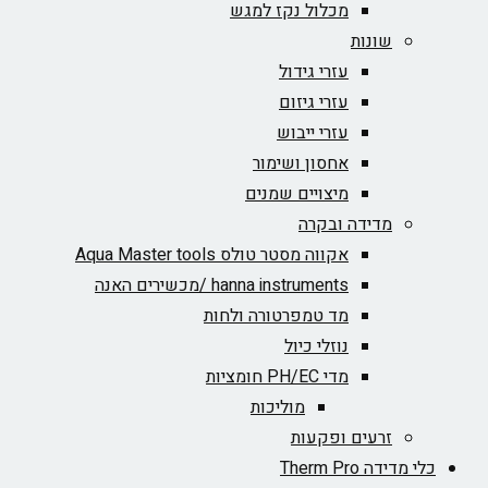
מכלול נקז למגש
שונות
עזרי גידול
עזרי גיזום
עזרי ייבוש
אחסון ושימור
מיצויים שמנים
מדידה ובקרה
אקווה מסטר טולס Aqua Master tools
hanna instruments /מכשירים האנה
מד טמפרטורה ולחות
נוזלי כיול
מדי PH/EC חומציות
מוליכות
זרעים ופקעות
כלי מדידה Therm Pro