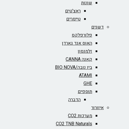
שונות
ראצ'טים
טיימרים
דשנים
פלורפלקס
האוס אנד גארדן
זלמנסון
קאנה CANNA
ביו נובה/BIO NOVA‏
ATAMI
GHE
תוספים
הדברה
איוורור
מערכות CO2
CO2 TNB Naturals