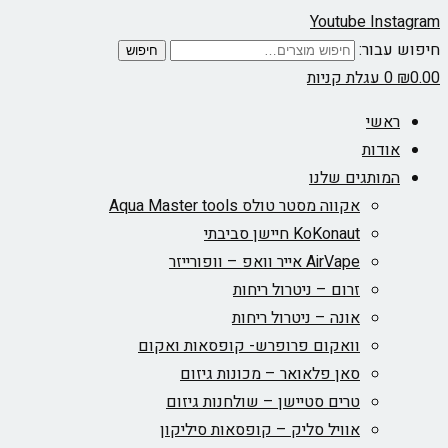
Youtube
Instagram
חיפוש עבור:
חיפוש
0.00
₪
0
עגלת קניות
ראשי
אודות
המותגים שלנו
אקווה מסטר טולס Aqua Master tools
KoKonaut חיישן סביבתי
AirVape אייר וואפ – וופורייזר
זרום – ניטרול ריחות
אונה – ניטרול ריחות
וואקום פרופרש- קופסאות ואקום
סאן פלאואר – מכונות גיזום
טרים סטיישן – שולחנות גיזום
אוויל סליק – קופסאות סיליקון