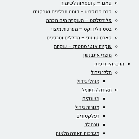
פאם – קופסאות לשימור
פרס פרופרש – דוחס תבלינים ואבקנים
פלורפלקס – השקיית מים חכמה
בסט ווליו וקס – מערכות מיצוי
פארם טו וופ – מדללים וטרפנים
שקיות אנטי סטטיק – שקיות
מוצרי אינבנשן
מרכז הידרופוני
חללי גידול
אוהלי גידול
תאורה / חשמל
משנקים
מנורות גידול
רפלקטורים
נורת לד
מערכות תאורה מלאות