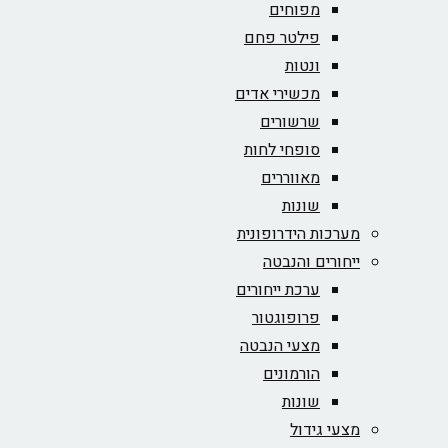
מפוחים
פילטר פחם
ונטות
מכשירי אדים
שרשורים
סופחי לחות
מאווררים
שונות
מערכות הידרופונית
ייחורים והנבטה
ערכת ייחורים
פרופוגטור
מצעי הנבטה
הורמונים
שונות
מצעי גידול