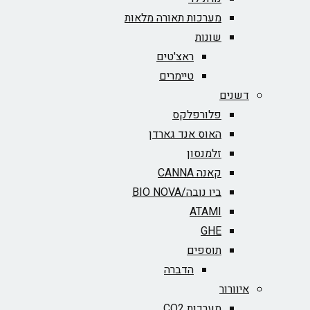
מערכות תאורה מלאות
שונות
ראצ'טים
טיימרים
דשנים
פלורפלקס
האוס אנד גארדן
זלמנסון
קאנה CANNA
ביו נובה/BIO NOVA‏
ATAMI
GHE
תוספים
הדברה
איוורור
מערכות CO2