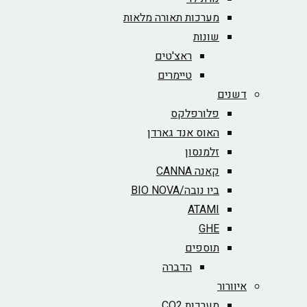
מערכות תאורה מלאות
שונות
ראצ'טים
טיימרים
דשנים
פלורפלקס
האוס אנד גארדן
זלמנסון
קאנה CANNA
ביו נובה/BIO NOVA‏
ATAMI
GHE
תוספים
הדברה
איוורור
מערכות CO2