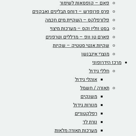
פאם – קופסאות לשימור
פרס פרופרש – דוחס תבלינים ואבקנים
פלורפלקס – השקיית מים חכמה
בסט ווליו וקס – מערכות מיצוי
פארם טו וופ – מדללים וטרפנים
שקיות אנטי סטטיק – שקיות
מוצרי אינבנשן
מרכז הידרופוני
חללי גידול
אוהלי גידול
תאורה / חשמל
משנקים
מנורות גידול
רפלקטורים
נורת לד
מערכות תאורה מלאות