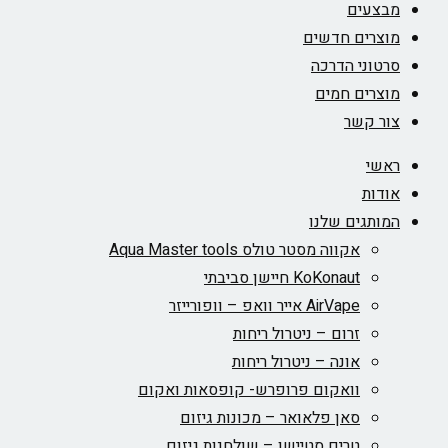
מבצעים
מוצרים חדשים
סרטוני הדרכה
מוצרים חמים
צור קשר
ראשי
אודות
המותגים שלנו
אקווה מסטר טולס Aqua Master tools
KoKonaut חיישן סביבתי
AirVape אייר וואפ – וופורייזר
זרום – ניטרול ריחות
אונה – ניטרול ריחות
וואקום פרופרש- קופסאות ואקום
סאן פלאואר – מכונות גיזום
טרים סטיישן – שולחנות גיזום