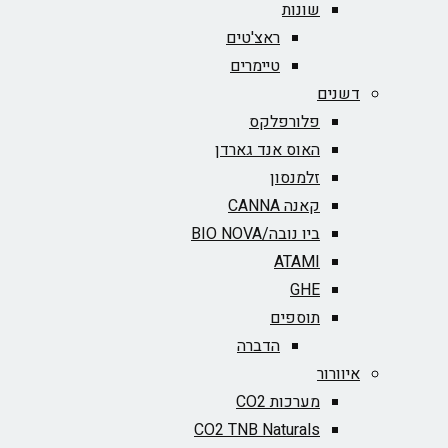
שונות
ראצ'טים
טיימרים
דשנים
פלורפלקס
האוס אנד גארדן
זלמנסון
קאנה CANNA
ביו נובה/BIO NOVA‏
ATAMI
GHE
תוספים
הדברה
איוורור
מערכות CO2
CO2 TNB Naturals