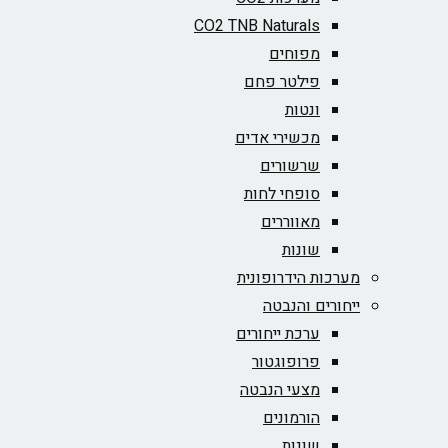
CO2 TNB Naturals
מפוחים
פילטר פחם
ונטות
מכשירי אדים
שרשורים
סופחי לחות
מאווררים
שונות
מערכות הידרופונית
ייחורים והנבטה
ערכת ייחורים
פרופוגטור
מצעי הנבטה
הורמונים
שונות