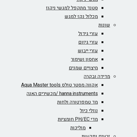
סטנד מתקפל למגשי ניקוז
מכלול נקז למגש
שונות
עזרי גידול
עזרי גיזום
עזרי ייבוש
אחסון ושימור
מיצויים שמנים
מדידה ובקרה
אקווה מסטר טולס Aqua Master tools
hanna instruments /מכשירים האנה
מד טמפרטורה ולחות
נוזלי כיול
מדי PH/EC חומציות
מוליכות
זרעים ופקעות