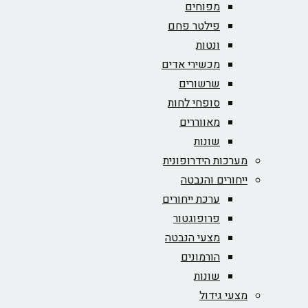
מפוחים
פילטר פחם
ונטות
מכשירי אדים
שרשורים
סופחי לחות
מאווררים
שונות
מערכות הידרופונית
ייחורים והנבטה
ערכת ייחורים
פרופוגטור
מצעי הנבטה
הורמונים
שונות
מצעי גידול