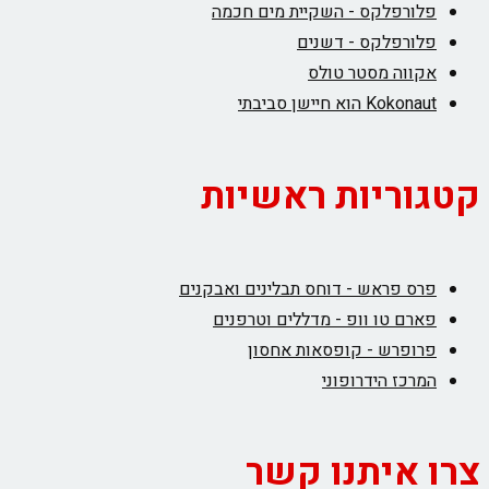
פלורפלקס - השקיית מים חכמה
פלורפלקס - דשנים
אקווה מסטר טולס
Kokonaut הוא חיישן סביבתי
קטגוריות ראשיות
פרס פראש - דוחס תבלינים ואבקנים
פארם טו וופ - מדללים וטרפנים
פרופרש - קופסאות אחסון
המרכז הידרופוני
צרו איתנו קשר