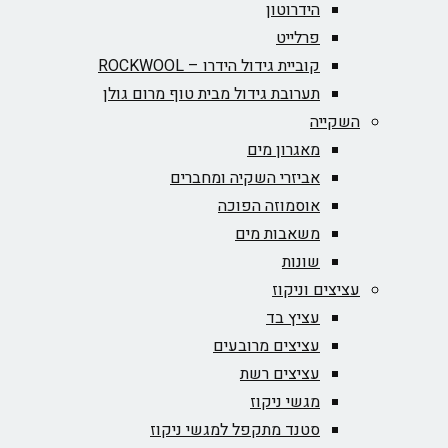
הידרוטון
פרלייט
קוביית גידול הידרו – ROCKWOOL‏
תערובת גידול מבית טוף מרום גולן
השקייה
מאגרון מים
אביזרי השקיה ומחברים
אוסמוזה הפוכה
משאבות מים
שונות
עציצים וניקוז
עציץ בד
עציצים מרובעים
עציצים רשת
מגשי ניקוז
סטנד מתקפל למגשי ניקוז