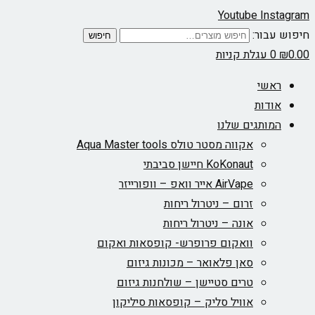
Youtube
Instagram
חיפוש עבור:
חיפוש
0.00
₪
0
עגלת קניות
ראשי
אודות
המותגים שלנו
אקווה מסטר טולס Aqua Master tools
KoKonaut חיישן סביבתי
AirVape אייר וואפ – וופורייזר
זרום – ניטרול ריחות
אונה – ניטרול ריחות
וואקום פרופרש- קופסאות ואקום
סאן פלאואר – מכונות גיזום
טרים סטיישן – שולחנות גיזום
אוויל סליק – קופסאות סיליקון