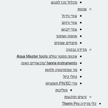
מכלול נקז למגש
שונות
עזרי גידול
עזרי גיזום
עזרי ייבוש
אחסון ושימור
מיצויים שמנים
מדידה ובקרה
אקווה מסטר טולס Aqua Master tools
hanna instruments /מכשירים האנה
מד טמפרטורה ולחות
נוזלי כיול
מדי PH/EC חומציות
מוליכות
זרעים ופקעות
כלי מדידה Therm Pro