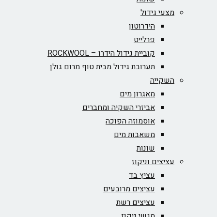
מצעי גידול
הידרוטון
פרלייט
קוביית גידול הידרו – ROCKWOOL‏
תערובת גידול מבית טוף מרום גולן
השקייה
מאגרון מים
אביזרי השקיה ומחברים
אוסמוזה הפוכה
משאבות מים
שונות
עציצים וניקוז
עציץ בד
עציצים מרובעים
עציצים רשת
מגשי ניקוז