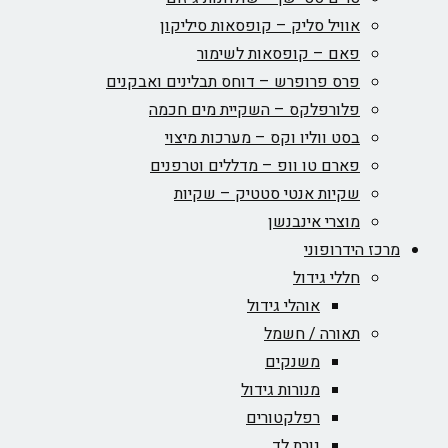
אוויל סליק – קופסאות סיליקון
פאם – קופסאות לשימור
פרס פרופרש – דוחס תבלינים ואבקנים
פלורפלקס – השקיית מים חכמה
בסט ווליו וקס – מערכות מיצוי
פארם טו וופ – מדללים וטרפנים
שקיות אנטי סטטיק – שקיות
מוצרי אינבנשן
מרכז הידרופוני
חללי גידול
אוהלי גידול
תאורה / חשמל
משנקים
מנורות גידול
רפלקטורים
נורת לד